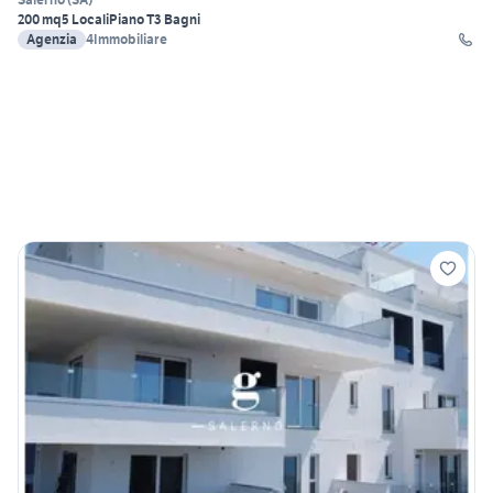
200 mq
5 Locali
Piano T
3 Bagni
Agenzia
4Immobiliare