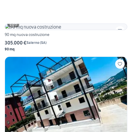
5
90 mq nuova costruzione
305.000 €
Salerno
(
SA
)
90 mq