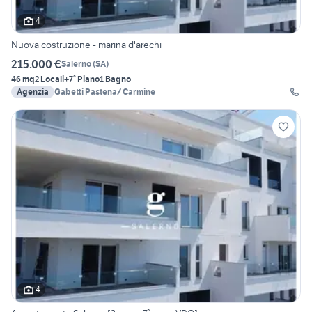
4
Nuova costruzione - marina d'arechi
215.000 €
Salerno
(
SA
)
46 mq
2 Locali
+7° Piano
1 Bagno
Agenzia
Gabetti Pastena/ Carmine
4