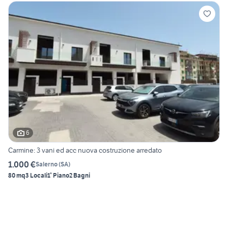
6
Carmine: 3 vani ed acc nuova costruzione arredato
1.000 €
Salerno
(
SA
)
80 mq
3 Locali
1° Piano
2 Bagni