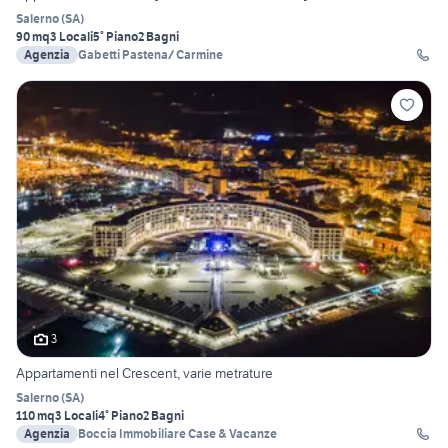
Salerno
(
SA
)
90 mq
3 Locali
5° Piano
2 Bagni
Agenzia
Gabetti Pastena/ Carmine
3
Appartamenti nel Crescent, varie metrature
Salerno
(
SA
)
110 mq
3 Locali
4° Piano
2 Bagni
Agenzia
Boccia Immobiliare Case & Vacanze