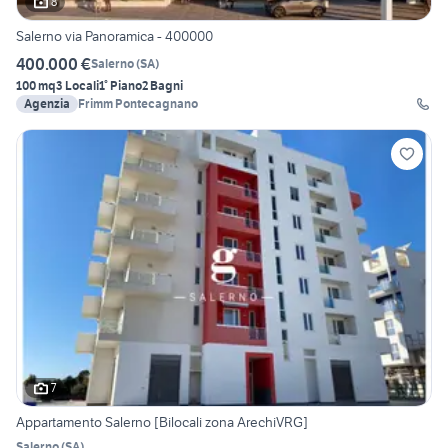
8
Salerno via Panoramica - 400000
400.000 €
Salerno
(
SA
)
100 mq
3 Locali
1° Piano
2 Bagni
Agenzia
Frimm Pontecagnano
7
Appartamento Salerno [Bilocali zona ArechiVRG]
Salerno
(
SA
)