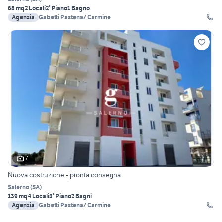
68 mq
2 Locali
2° Piano
1 Bagno
Agenzia
Gabetti Pastena/ Carmine
7
Nuova costruzione - pronta consegna
Salerno
(
SA
)
139 mq
4 Locali
5° Piano
2 Bagni
Agenzia
Gabetti Pastena/ Carmine