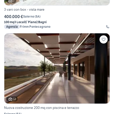
7
3 vani con box - vista mare
400.000 €
Salerno
(
SA
)
100 mq
3 Locali
1° Piano
2 Bagni
Agenzia
Frimm Pontecagnano
13
Nuova costruzione 200 mq con piscina e terrazzo
Salerno
(
SA
)