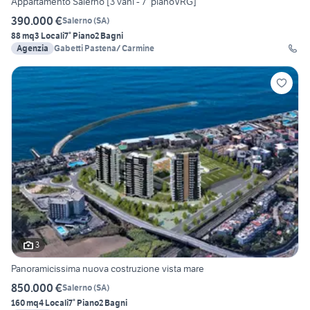
Appartamento Salerno [3 vani - 7° pianoVRG]
390.000 €
Salerno
(
SA
)
88 mq
3 Locali
7° Piano
2 Bagni
Agenzia
Gabetti Pastena/ Carmine
3
Panoramicissima nuova costruzione vista mare
850.000 €
Salerno
(
SA
)
160 mq
4 Locali
7° Piano
2 Bagni