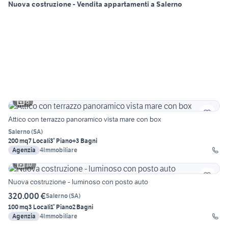
Nuova costruzione - Vendita appartamenti a Salerno
6
Attico con terrazzo panoramico vista mare con box
Salerno
(
SA
)
200 mq
7 Locali
3° Piano
+3 Bagni
Agenzia
4Immobiliare
10
Nuova costruzione - luminoso con posto auto
320.000 €
Salerno
(
SA
)
100 mq
3 Locali
1° Piano
2 Bagni
Agenzia
4Immobiliare