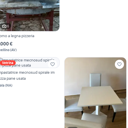
6
orno a legna pizzeria
.000 €
vellino
(
AV
)
Vetrina
mpastatrice mecnosud spirale im
izza pane usata
ola
(
NA
)