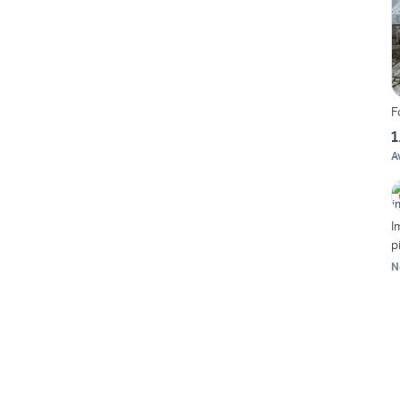
F
1
A
I
p
N