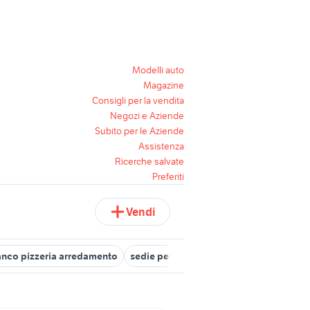
Modelli auto
Magazine
Consigli per la vendita
Negozi e Aziende
Subito per le Aziende
Assistenza
Ricerche salvate
Preferiti
Vendi
nco pizzeria arredamento
sedie per pizzeria
attrezzature pizze