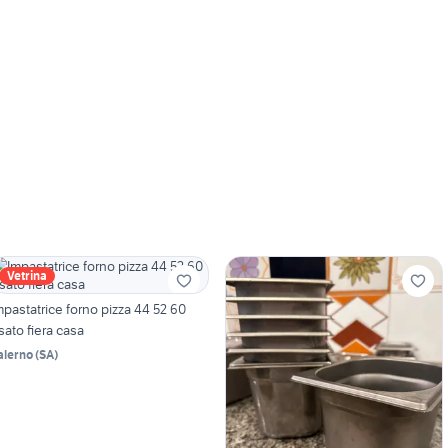
Vetrina
mpastatrice forno pizza 44 52 60
sato fiera casa
alerno
(
SA
)