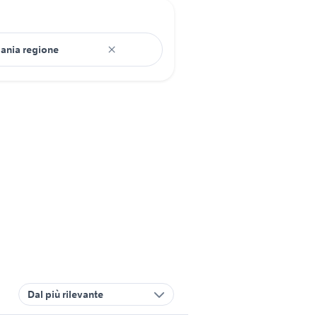
Dal più rilevante