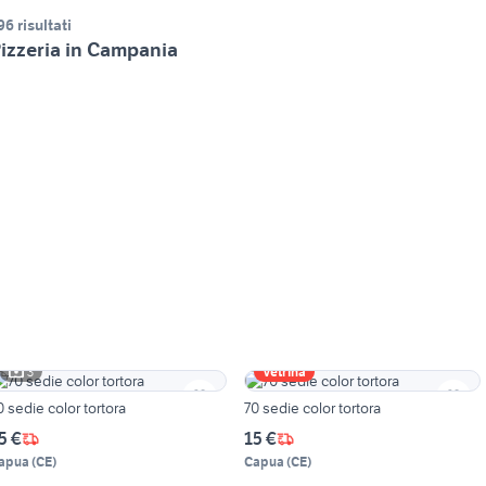
96 risultati
izzeria in Campania
3
Vetrina
0 sedie color tortora
70 sedie color tortora
5 €
15 €
apua
(
CE
)
Capua
(
CE
)