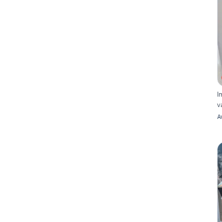
I
v
A