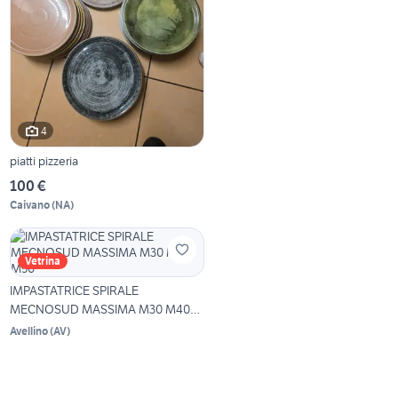
4
piatti pizzeria
100 €
Caivano
(
NA
)
Vetrina
IMPASTATRICE SPIRALE
MECNOSUD MASSIMA M30 M40
M50
Avellino
(
AV
)