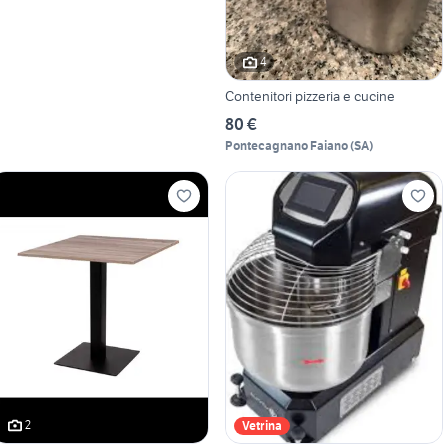
4
Contenitori pizzeria e cucine
80 €
Pontecagnano Faiano
(
SA
)
2
Vetrina