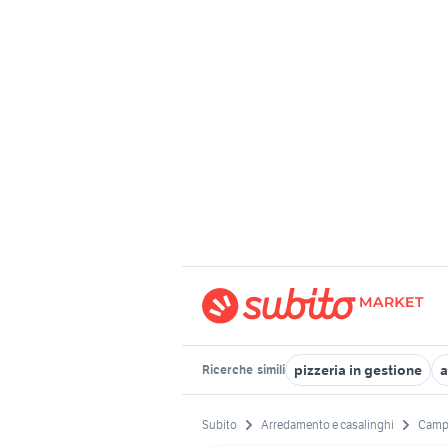
pizzeria in gestione
a
Ricerche
simili
Subito
Arredamento e casalinghi
Camp