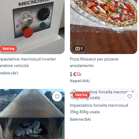
6
Vetrina
mpastatrice mecnosud inverter
Pizza Mosaico per pizzerie
ariatore velocità
arredamento
vellino
(
AV
)
1 €
Napoli
(
NA
)
Vetrina
Impastatrice forcella mecnosud
35kg 80kg usata
Salerno
(
SA
)