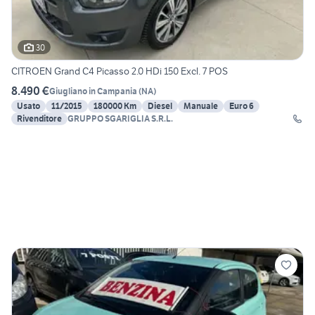
30
CITROEN Grand C4 Picasso 2.0 HDi 150 Excl. 7 POS
8.490 €
Giugliano in Campania
(
NA
)
Usato
11/2015
180000 Km
Diesel
Manuale
Euro 6
Rivenditore
GRUPPO SGARIGLIA S.R.L.