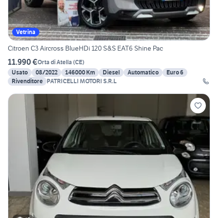
Vetrina
Citroen C3 Aircross BlueHDi 120 S&S EAT6 Shine Pac
11.990 €
Orta di Atella
(
CE
)
Usato
08/2022
146000 Km
Diesel
Automatico
Euro 6
Rivenditore
PATRICELLI MOTORI S.R.L