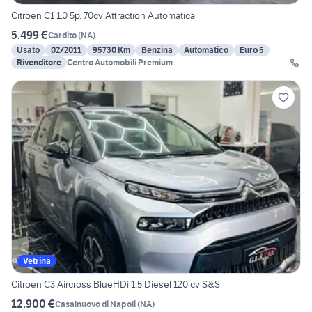
Citroen C1 1.0 5p. 70cv Attraction Automatica
5.499 €
Cardito
(
NA
)
Usato
02/2011
95730 Km
Benzina
Automatico
Euro 5
Rivenditore
Centro Automobili Premium
Vetrina
Citroen C3 Aircross BlueHDi 1.5 Diesel 120 cv S&S
12.900 €
Casalnuovo di Napoli
(
NA
)