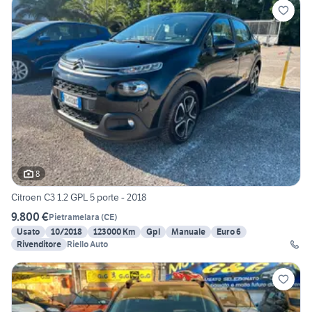
8
Citroen C3 1.2 GPL 5 porte - 2018
9.800 €
Pietramelara
(
CE
)
Usato
10/2018
123000 Km
Gpl
Manuale
Euro 6
Rivenditore
Riello Auto