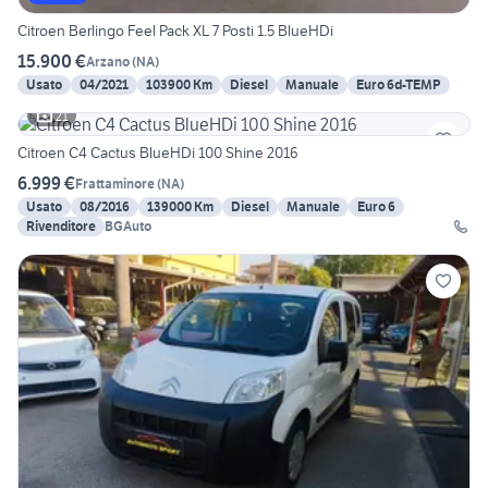
Citroen Berlingo Feel Pack XL 7 Posti 1.5 BlueHDi
15.900 €
Arzano
(
NA
)
Usato
04/2021
103900 Km
Diesel
Manuale
Euro 6d-TEMP
21
Citroen C4 Cactus BlueHDi 100 Shine 2016
6.999 €
Frattaminore
(
NA
)
Usato
08/2016
139000 Km
Diesel
Manuale
Euro 6
Rivenditore
BGAuto