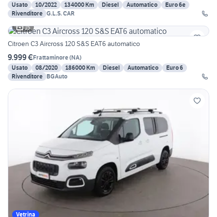
Usato
10/2022
134000 Km
Diesel
Automatico
Euro 6e
Rivenditore
G.L.S. CAR
15
Citroen C3 Aircross 120 S&S EAT6 automatico
9.999 €
Frattaminore
(
NA
)
Usato
08/2020
186000 Km
Diesel
Automatico
Euro 6
Rivenditore
BGAuto
Vetrina