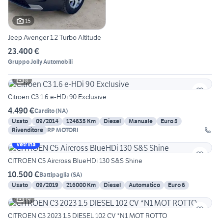
15
Jeep Avenger 1.2 Turbo Altitude
23.400 €
Gruppo Jolly Automobili
8
Citroen C3 1.6 e-HDi 90 Exclusive
4.490 €
Cardito
(
NA
)
Usato
09/2014
124635 Km
Diesel
Manuale
Euro 5
Rivenditore
RP MOTORI
Vetrina
CITROEN C5 Aircross BlueHDi 130 S&S Shine
10.500 €
Battipaglia
(
SA
)
Usato
09/2019
216000 Km
Diesel
Automatico
Euro 6
19
CITROEN C3 2023 1.5 DIESEL 102 CV *N1 MOT ROTTO