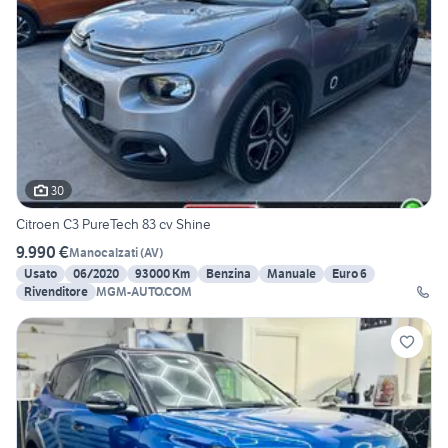
30
Citroen C3 PureTech 83 cv Shine
9.990 €
Manocalzati
(
AV
)
Usato
06/2020
93000 Km
Benzina
Manuale
Euro 6
Rivenditore
MGM-AUTO.COM