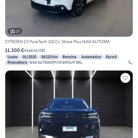
20
CITROEN C3 PureTech 110 Cv. Shine Plus NAVI AUTOMA
11.300 €
Caserta
(
CE
)
Usato
01/2020
56220 Km
Benzina
Automatico
Euro 6
Rivenditore
GSA AUTOMOTIVE GROUP SRL