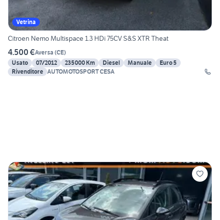
Vetrina
Citroen Nemo Multispace 1.3 HDi 75CV S&S XTR Theat
4.500 €
Aversa
(
CE
)
Usato
07/2012
235000 Km
Diesel
Manuale
Euro 5
Rivenditore
AUTOMOTOSPORT CESA