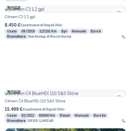
14
Citroen C3 1.2 gpl
8.450 €
Casalnuovo di Napoli
(
NA
)
Usato
05/2019
123201 Km
Gpl
Manuale
Euro 6
Rivenditore
Start&stop di Riccio Nicola
18
Citroen C4 BlueHDi 110 S&S Shine
15.499 €
Casalnuovo di Napoli
(
NA
)
Usato
02/2022
98000 Km
Diesel
Manuale
Euro 6e
Rivenditore
GFGD ILARCAR