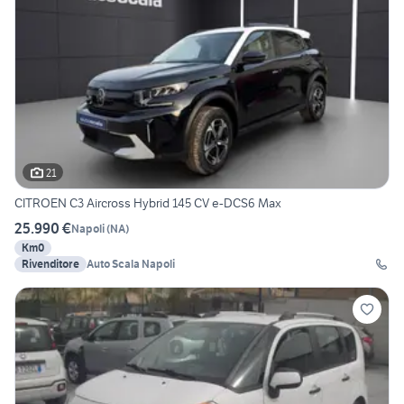
21
CITROEN C3 Aircross Hybrid 145 CV e-DCS6 Max
25.990 €
Napoli
(
NA
)
Km0
Rivenditore
Auto Scala Napoli