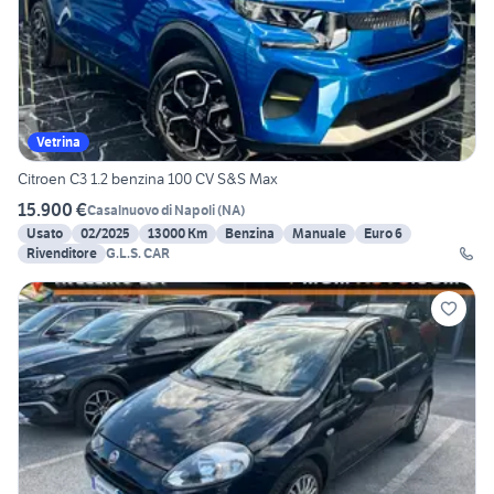
Vetrina
Citroen C3 1.2 benzina 100 CV S&S Max
15.900 €
Casalnuovo di Napoli
(
NA
)
Usato
02/2025
13000 Km
Benzina
Manuale
Euro 6
Rivenditore
G.L.S. CAR