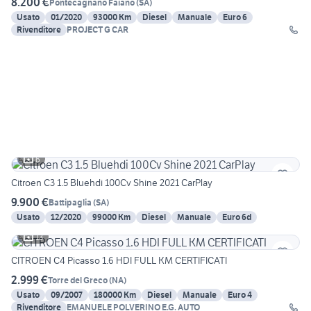
8.200 €
Pontecagnano Faiano
(
SA
)
Usato
01/2020
93000 Km
Diesel
Manuale
Euro 6
Rivenditore
PROJECT G CAR
6
Citroen C3 1.5 Bluehdi 100Cv Shine 2021 CarPlay
9.900 €
Battipaglia
(
SA
)
Usato
12/2020
99000 Km
Diesel
Manuale
Euro 6d
13
CITROEN C4 Picasso 1.6 HDI FULL KM CERTIFICATI
2.999 €
Torre del Greco
(
NA
)
Usato
09/2007
180000 Km
Diesel
Manuale
Euro 4
Rivenditore
EMANUELE POLVERINO E.G. AUTO