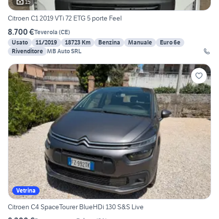
15
Citroen C1 2019 VTi 72 ETG 5 porte Feel
8.700 €
Teverola
(
CE
)
Usato
11/2019
18723 Km
Benzina
Manuale
Euro 6e
Rivenditore
MB Auto SRL
Vetrina
Citroen C4 SpaceTourer BlueHDi 130 S&S Live