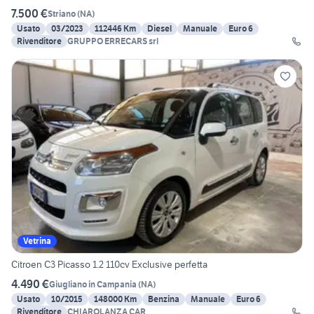
7.500 €
Striano
(
NA
)
Usato
03/2023
112446 Km
Diesel
Manuale
Euro 6
Rivenditore
GRUPPO ERRECARS srl
Vetrina
Citroen C3 Picasso 1.2 110cv Exclusive perfetta
4.490 €
Giugliano in Campania
(
NA
)
Usato
10/2015
148000 Km
Benzina
Manuale
Euro 6
Rivenditore
CHIAROLANZA CAR