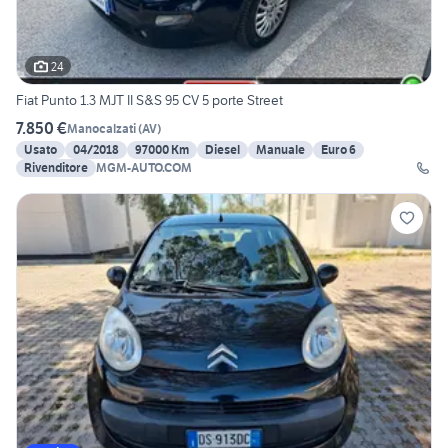
24
Fiat Punto 1.3 MJT II S&S 95 CV 5 porte Street
7.850 €
Manocalzati
(
AV
)
Usato
04/2018
97000 Km
Diesel
Manuale
Euro 6
Rivenditore
MGM-AUTO.COM