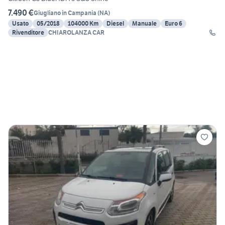
7.490 €
Giugliano in Campania
(
NA
)
Usato
05/2018
104000 Km
Diesel
Manuale
Euro 6
Rivenditore
CHIAROLANZA CAR