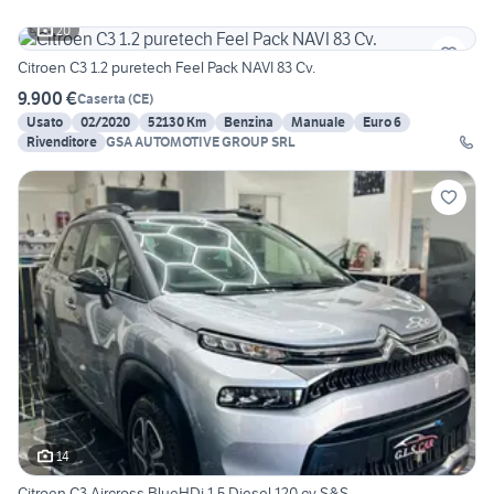
20
Citroen C3 1.2 puretech Feel Pack NAVI 83 Cv.
9.900 €
Caserta
(
CE
)
Usato
02/2020
52130 Km
Benzina
Manuale
Euro 6
Rivenditore
GSA AUTOMOTIVE GROUP SRL
14
Citroen C3 Aircross BlueHDi 1.5 Diesel 120 cv S&S