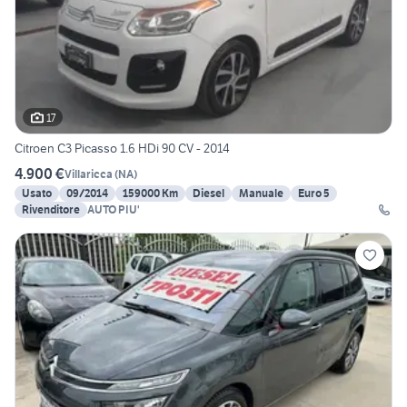
17
Citroen C3 Picasso 1.6 HDi 90 CV - 2014
4.900 €
Villaricca
(
NA
)
Usato
09/2014
159000 Km
Diesel
Manuale
Euro 5
Rivenditore
AUTO PIU'