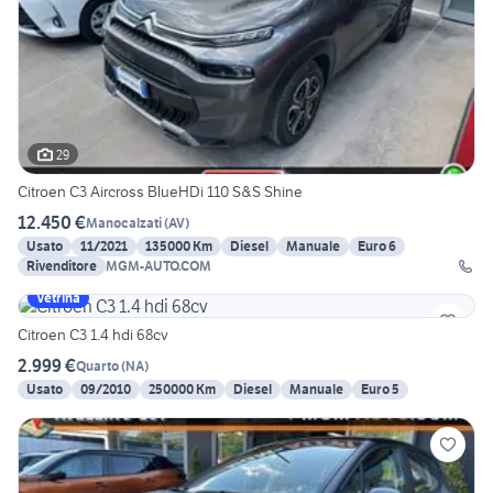
29
Citroen C3 Aircross BlueHDi 110 S&S Shine
12.450 €
Manocalzati
(
AV
)
Usato
11/2021
135000 Km
Diesel
Manuale
Euro 6
Rivenditore
MGM-AUTO.COM
Vetrina
Citroen C3 1.4 hdi 68cv
2.999 €
Quarto
(
NA
)
Usato
09/2010
250000 Km
Diesel
Manuale
Euro 5