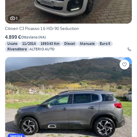
6
Citroen C3 Picasso 1.6 HDi 90 Seduction
4.899 €
Ottaviano
(
NA
)
Usato
11/2014
199343 Km
Diesel
Manuale
Euro 5
Rivenditore
ALTERIO AUTO
Vetrina