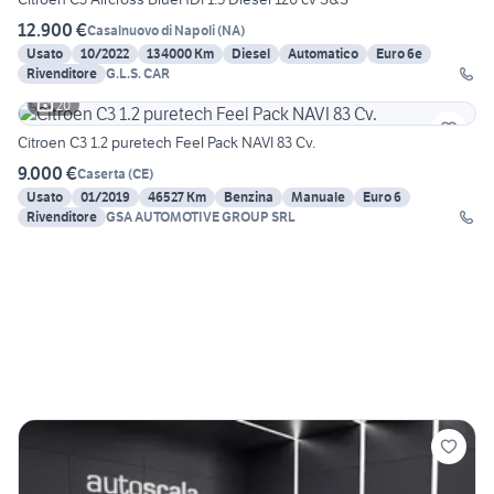
12.900 €
Casalnuovo di Napoli
(
NA
)
Usato
10/2022
134000 Km
Diesel
Automatico
Euro 6e
Rivenditore
G.L.S. CAR
20
Citroen C3 1.2 puretech Feel Pack NAVI 83 Cv.
9.000 €
Caserta
(
CE
)
Usato
01/2019
46527 Km
Benzina
Manuale
Euro 6
Rivenditore
GSA AUTOMOTIVE GROUP SRL