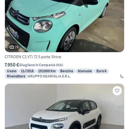
29
CITROEN C1 VTi 72 5 porte Shine
7.950 €
Giugliano in Campania
(
NA
)
Usato
11/2018
151000 Km
Benzina
Manuale
Euro 6
Rivenditore
GRUPPO SGARIGLIA S.R.L.