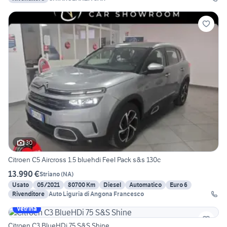
30
Citroen C5 Aircross 1.5 bluehdi Feel Pack s&s 130c
13.990 €
Striano
(
NA
)
Usato
05/2021
80700 Km
Diesel
Automatico
Euro 6
Rivenditore
Auto Liguria di Angona Francesco
Vetrina
Citroen C3 BlueHDi 75 S&S Shine