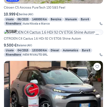
Citroen C5 Aircross PureTech 130 S&S Feel
10.999 €
Serino
(
AV
)
Usato
08/2020
148000 Km
Benzina
Manuale
Euro 6
Rivenditore
Auto Nicola e Marco
16
CITROEN C4 Cactus 1.6 HDi 92 CV ETG6 Shine Autom
9.500 €
Baiano
(
AV
)
Usato
04/2015
133300 Km
Diesel
Automatico
Euro 5
Rivenditore
NEW RIVAUTO SRL