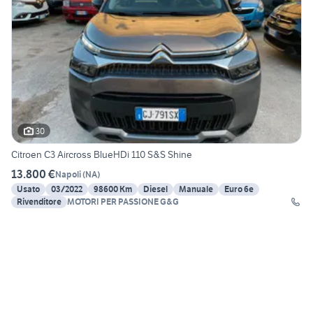
30
Citroen C3 Aircross BlueHDi 110 S&S Shine
13.800 €
Napoli
(
NA
)
Usato
03/2022
98600 Km
Diesel
Manuale
Euro 6e
Rivenditore
MOTORI PER PASSIONE G&G