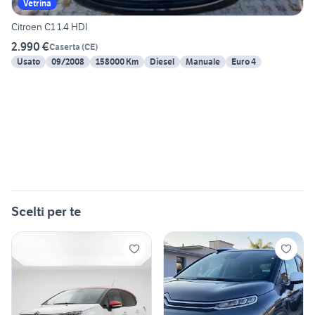
Vetrina
Citroen C1 1.4 HDI
2.990 €
Caserta
(
CE
)
Usato
09/2008
158000 Km
Diesel
Manuale
Euro 4
Scelti per te