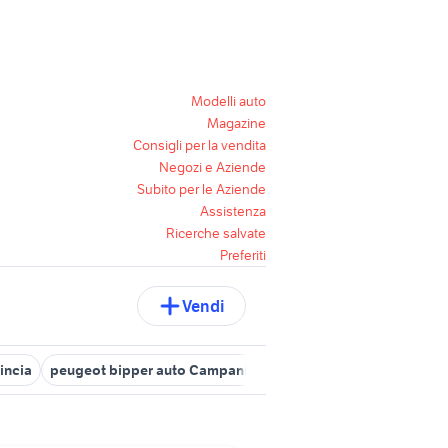
Modelli auto
Magazine
Consigli per la vendita
Negozi e Aziende
Subito per le Aziende
Assistenza
Ricerche salvate
Preferiti
Vendi
incia
peugeot bipper auto Campania
peugeot 2008 Napoli prov