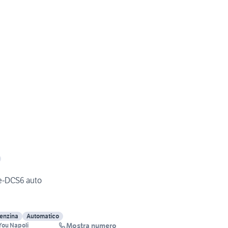
e-DCS6 auto
enzina
Automatico
Mostra numero
&You Napoli