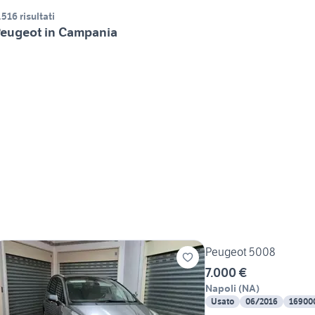
.516 risultati
eugeot in Campania
Peugeot 5008
7.000 €
Napoli
(
NA
)
Usato
06/2016
16900