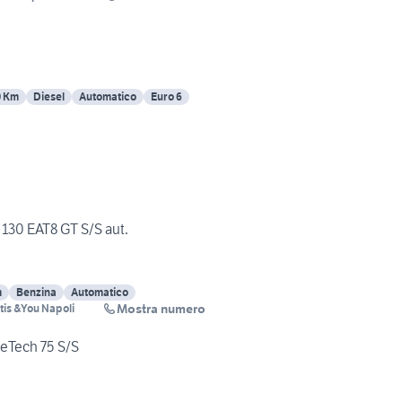
0 Km
Diesel
Automatico
Euro 6
130 EAT8 GT S/S aut.
m
Benzina
Automatico
Mostra numero
ntis &You Napoli
reTech 75 S/S