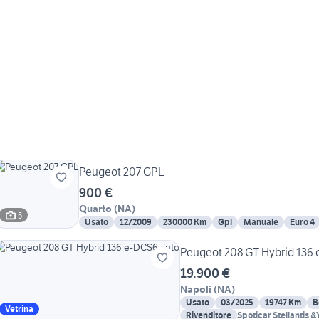
Peugeot 207 GPL
900 €
Quarto
(
NA
)
5
Usato
12/2009
230000 Km
Gpl
Manuale
Euro 4
Peugeot 208 GT Hybrid 136 
19.900 €
Napoli
(
NA
)
Usato
03/2025
19747 Km
B
Vetrina
Rivenditore
Spoticar Stellantis 