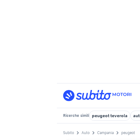
peugeot teverola
aut
Ricerche
simili
Subito
Auto
Campania
peugeot