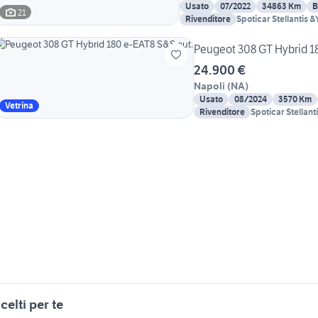
Usato
07/2022
34863 Km
B
21
Rivenditore
Spoticar Stellantis 
Peugeot 308 GT Hybrid 1
24.900 €
Napoli
(
NA
)
Usato
08/2024
3570 Km
Vetrina
Rivenditore
Spoticar Stellant
celti per te