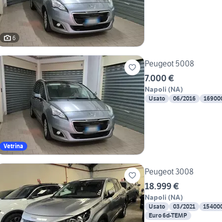
6
Peugeot 5008
7.000 €
Napoli
(
NA
)
Usato
06/2016
16900
Vetrina
Peugeot 3008
18.999 €
Napoli
(
NA
)
Usato
03/2021
15400
Euro 6d-TEMP