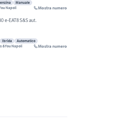
enzina
Manuale
Mostra numero
&You Napoli
80 e-EAT8 S&S aut.
Ibrida
Automatico
Mostra numero
is &You Napoli