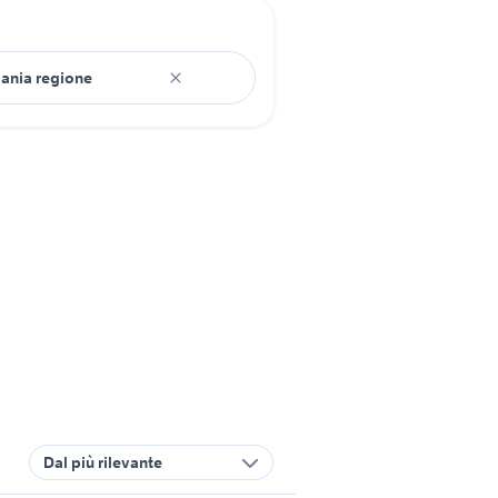
Dal più rilevante