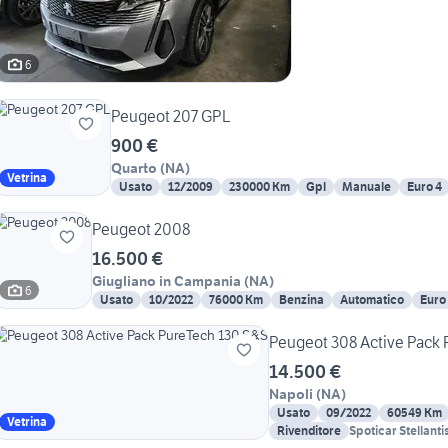
6
Peugeot 207 GPL
900 €
Quarto
(
NA
)
Vetrina
Usato
12/2009
230000 Km
Gpl
Manuale
Euro 4
Peugeot 2008
16.500 €
Giugliano in Campania
(
NA
)
6
Usato
10/2022
76000 Km
Benzina
Automatico
Euro
Peugeot 308 Active Pack
14.500 €
Napoli
(
NA
)
Usato
09/2022
60549 Km
Vetrina
Rivenditore
Spoticar Stellant