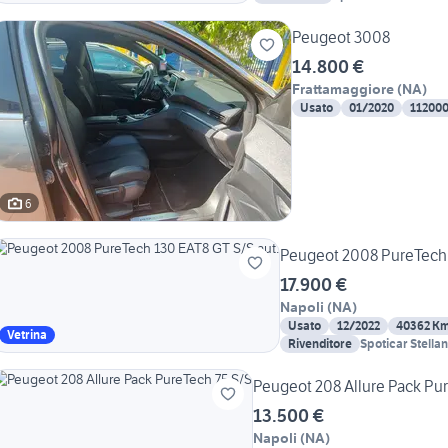
Peugeot 3008
14.800 €
Frattamaggiore
(
NA
)
Usato
01/2020
11200
6
Peugeot 2008 PureTech 
17.900 €
Napoli
(
NA
)
Usato
12/2022
40362 K
Vetrina
Rivenditore
Spoticar Stella
Peugeot 208 Allure Pack Pu
13.500 €
Napoli
(
NA
)