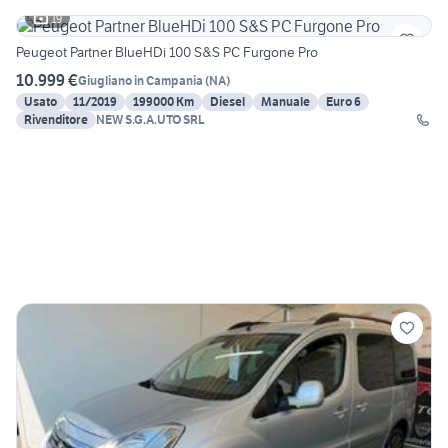
19
Peugeot Partner BlueHDi 100 S&S PC Furgone Pro
10.999 €
Giugliano in Campania
(
NA
)
Usato
11/2019
199000 Km
Diesel
Manuale
Euro 6
Rivenditore
NEW S.G.A.UTO SRL