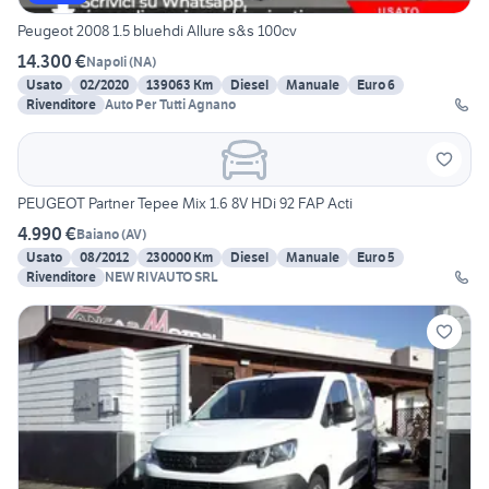
Peugeot 2008 1.5 bluehdi Allure s&s 100cv
14.300 €
Napoli
(
NA
)
Usato
02/2020
139063 Km
Diesel
Manuale
Euro 6
Rivenditore
Auto Per Tutti Agnano
PEUGEOT Partner Tepee Mix 1.6 8V HDi 92 FAP Acti
4.990 €
Baiano
(
AV
)
Usato
08/2012
230000 Km
Diesel
Manuale
Euro 5
Rivenditore
NEW RIVAUTO SRL