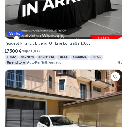
Vetrina
Peugeot Rifter 1.5 bluehdi GT Line Long s&s 130cv
17.500 €
Napoli
(
NA
)
Usato
06/2020
80500 Km
Diesel
Manuale
Euro 6
Rivenditore
Auto Per Tutti Agnano