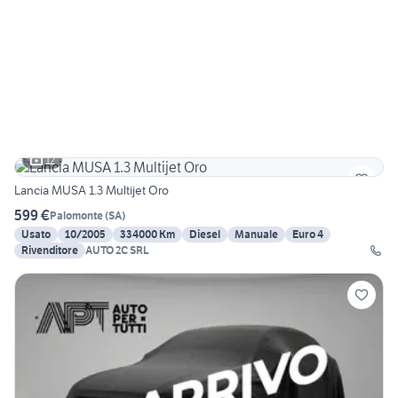
12
Lancia MUSA 1.3 Multijet Oro
599 €
Palomonte
(
SA
)
Usato
10/2005
334000 Km
Diesel
Manuale
Euro 4
Rivenditore
AUTO 2C SRL