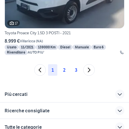
17
Toyota Proace City 1.5D 3 POSTI - 2021
8.999 €
Villaricca
(
NA
)
Usato
11/2021
139000 Km
Diesel
Manuale
Euro 6
Rivenditore
AUTO PIU'
1
2
3
Più cercati
Correlati
Richerche simili
Suggerimenti
Ricerche consigliate
peugeot 107 Napoli
peugeot aversa
peugeot 205
auto peugeot partner Piemonte
peugeot partner 2019
peugeot 308
peugeot salerno
peugeot partner
Tutte le categorie
campania
2019 accessori auto