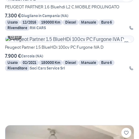
PEUGEOT PARTNER 1.6 Bluehdi L2 C.MOBILE PROLUNGATO
7.300 €
Giugliano in Campania
(
NA
)
Usato
12/2016
190000 Km
Diesel
Manuale
Euro 6
Rivenditore
RM CARS
13
Peugeot Partner 1.5 BlueHDi 100cv PC Furgone IVA D
7.900 €
Cercola
(
NA
)
Usato
02/2021
180000 Km
Diesel
Manuale
Euro 6
Rivenditore
Soci Cars Service Srl