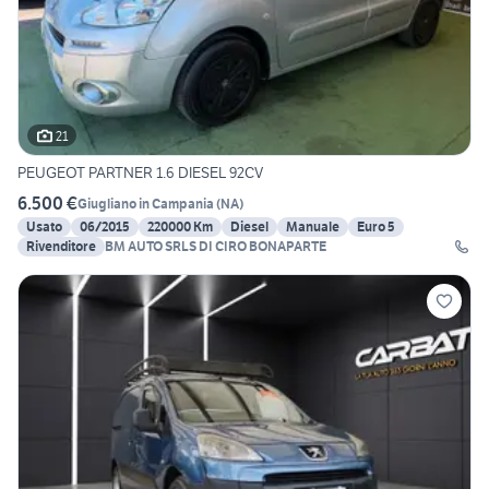
21
PEUGEOT PARTNER 1.6 DIESEL 92CV
6.500 €
Giugliano in Campania
(
NA
)
Usato
06/2015
220000 Km
Diesel
Manuale
Euro 5
Rivenditore
BM AUTO SRLS DI CIRO BONAPARTE