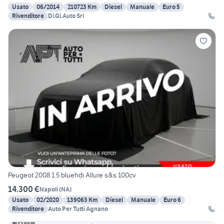
Usato
06/2014
210723 Km
Diesel
Manuale
Euro 5
Rivenditore
Di.Gi.Auto Srl
Peugeot 2008 1.5 bluehdi Allure s&s 100cv
14.300 €
Napoli
(
NA
)
Usato
02/2020
139063 Km
Diesel
Manuale
Euro 6
Rivenditore
Auto Per Tutti Agnano
13