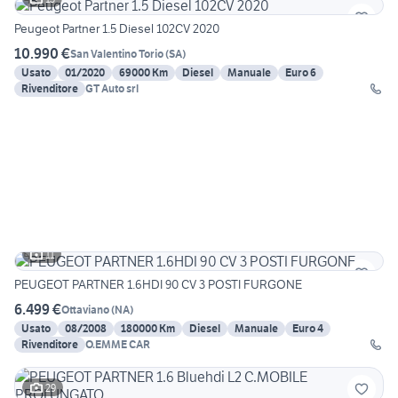
Peugeot Partner 1.5 Diesel 102CV 2020
10.990 €
San Valentino Torio
(
SA
)
Usato
01/2020
69000 Km
Diesel
Manuale
Euro 6
Rivenditore
GT Auto srl
11
PEUGEOT PARTNER 1.6HDI 90 CV 3 POSTI FURGONE
6.499 €
Ottaviano
(
NA
)
Usato
08/2008
180000 Km
Diesel
Manuale
Euro 4
Rivenditore
O.EMME CAR
29