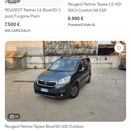
12
Peugeot Partner Tepee 1.6 HDi
PEUGEOT Partner 1.6 BlueHDi 3
90CV Comfort IVA ESP
posti Furgone Prem
6.990 €
7.500 €
Piambelli Hybrid
MG CARS CALVI
19
Peugeot Partner Tepee BlueHDi 100 Outdoor