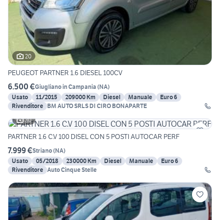
20
PEUGEOT PARTNER 1.6 DIESEL 100CV
6.500 €
Giugliano in Campania
(
NA
)
Usato
11/2015
209000 Km
Diesel
Manuale
Euro 6
Rivenditore
BM AUTO SRLS DI CIRO BONAPARTE
30
PARTNER 1.6 C.V 100 DISEL CON 5 POSTI AUTOCAR PERF
7.999 €
Striano
(
NA
)
Usato
05/2018
230000 Km
Diesel
Manuale
Euro 6
Rivenditore
Auto Cinque Stelle