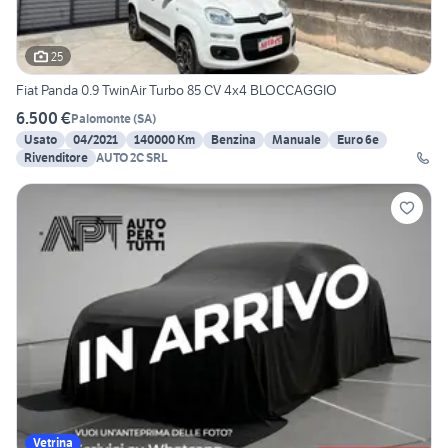
25
Fiat Panda 0.9 TwinAir Turbo 85 CV 4x4 BLOCCAGGIO
6.500 €
Palomonte
(
SA
)
Usato
04/2021
140000 Km
Benzina
Manuale
Euro 6e
Rivenditore
AUTO 2C SRL
Vetrina