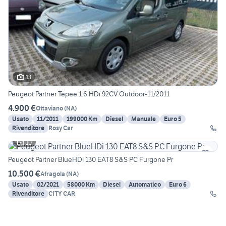
13
Peugeot Partner Tepee 1.6 HDi 92CV Outdoor-11/2011
4.900 €
Ottaviano
(
NA
)
Usato
11/2011
199000 Km
Diesel
Manuale
Euro 5
Rivenditore
Rosy Car
10
Peugeot Partner BlueHDi 130 EAT8 S&S PC Furgone Pr
10.500 €
Afragola
(
NA
)
Usato
02/2021
58000 Km
Diesel
Automatico
Euro 6
Rivenditore
CITY CAR