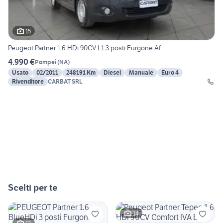
15
Peugeot Partner 1.6 HDi 90CV L1 3 posti Furgone Af
4.990 €
Pompei
(
NA
)
Usato
02/2011
248191 Km
Diesel
Manuale
Euro 4
Rivenditore
CARBAT SRL
Scelti per te
14