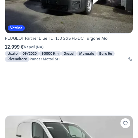
Vetrina
PEUGEOT Partner BlueHDi 130 S&S PL-DC Furgone Mo
12.999 €
Napoli
(
NA
)
Usato
09/2020
90000 Km
Diesel
Manuale
Euro 6e
Rivenditore
Pancar Motori Srl