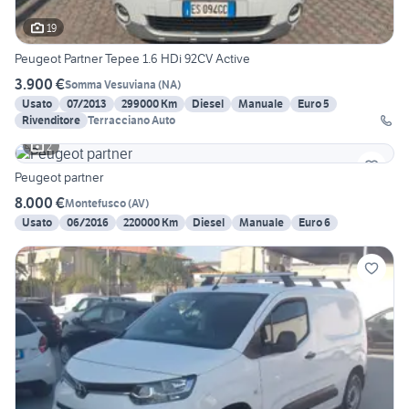
19
Peugeot Partner Tepee 1.6 HDi 92CV Active
3.900 €
Somma Vesuviana
(
NA
)
Usato
07/2013
299000 Km
Diesel
Manuale
Euro 5
Rivenditore
Terracciano Auto
2
Peugeot partner
8.000 €
Montefusco
(
AV
)
Usato
06/2016
220000 Km
Diesel
Manuale
Euro 6