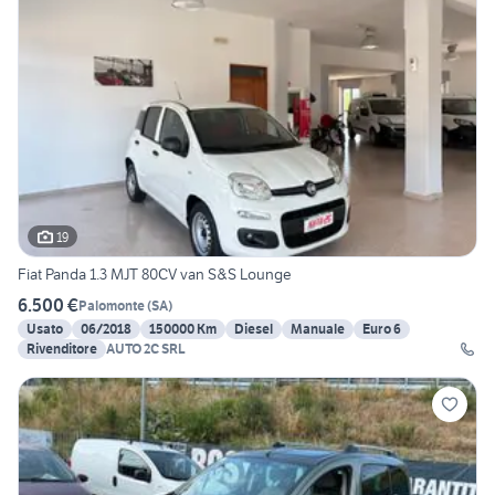
19
Fiat Panda 1.3 MJT 80CV van S&S Lounge
6.500 €
Palomonte
(
SA
)
Usato
06/2018
150000 Km
Diesel
Manuale
Euro 6
Rivenditore
AUTO 2C SRL