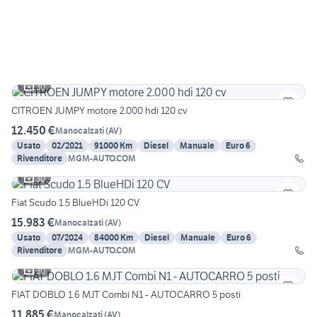
30
CITROEN JUMPY motore 2.000 hdi 120 cv
12.450 €
Manocalzati
(
AV
)
Usato
02/2021
91000 Km
Diesel
Manuale
Euro 6
Rivenditore
MGM-AUTO.COM
30
Fiat Scudo 1.5 BlueHDi 120 CV
15.983 €
Manocalzati
(
AV
)
Usato
07/2024
84000 Km
Diesel
Manuale
Euro 6
Rivenditore
MGM-AUTO.COM
30
FIAT DOBLO 1.6 MJT Combi N1 - AUTOCARRO 5 posti
11.885 €
Manocalzati
(
AV
)