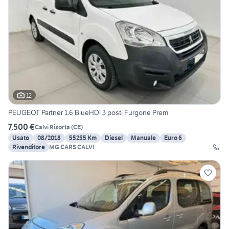
12
PEUGEOT Partner 1.6 BlueHDi 3 posti Furgone Prem
7.500 €
Calvi Risorta
(
CE
)
Usato
08/2018
55255 Km
Diesel
Manuale
Euro 6
Rivenditore
MG CARS CALVI