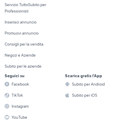
Servizio TuttoSubito per
persona
Informatica
Animali
Professionisti
Arredamento e
Console e
Accessori per
Casalinghi
Inserisci annuncio
Videogiochi
animali
Elettrodomestici
Promuovi annuncio
Audio/Video
Musica e Film
Giardino e Fai da te
Consigli per la vendita
Fotografia
Libri e Riviste
Abbigliamento e
Negozi e Aziende
Telefonia
Strumenti Musicali
Accessori
Subito per le aziende
Sports
Tutto per i bambini
Seguici su
Scarica gratis l'App
Biciclette
Facebook
Subito per Android
Collezionismo
TikTok
Subito per iOS
Instagram
YouTube