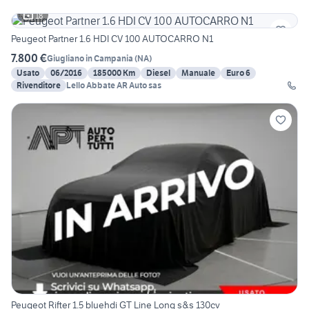
18
Peugeot Partner 1.6 HDI CV 100 AUTOCARRO N1
7.800 €
Giugliano in Campania
(
NA
)
Usato
06/2016
185000 Km
Diesel
Manuale
Euro 6
Rivenditore
Lello Abbate AR Auto sas
Peugeot Rifter 1.5 bluehdi GT Line Long s&s 130cv