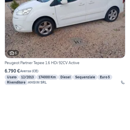
6
Peugeot Partner Tepee 1.6 HDi 92CV Active
6.790 €
Aversa
(
CE
)
Usato
12/2013
174000 Km
Diesel
Sequenziale
Euro 5
Rivenditore
ANGIM SRL