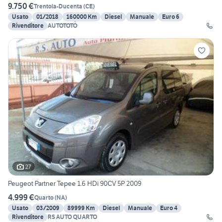
9.750 €
Trentola-Ducenta
(
CE
)
Usato
01/2018
160000 Km
Diesel
Manuale
Euro 6
Rivenditore
AUTOTOTÒ
27
Peugeot Partner Tepee 1.6 HDi 90CV 5P 2009
4.999 €
Quarto
(
NA
)
Usato
03/2009
89999 Km
Diesel
Manuale
Euro 4
Rivenditore
RS AUTO QUARTO