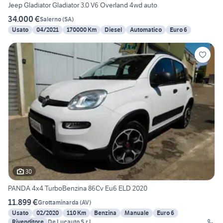
Jeep Gladiator Gladiator 3.0 V6 Overland 4wd auto
34.000 €
Salerno
(
SA
)
Usato
04/2021
170000 Km
Diesel
Automatico
Euro 6
30
PANDA 4x4 TurboBenzina 86Cv Eu6 ELD 2020
11.899 €
Grottaminarda
(
AV
)
Usato
02/2020
110 Km
Benzina
Manuale
Euro 6
Rivenditore
De Lucauto S.r.l.