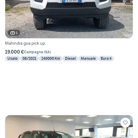
6
Mahindra goa pick up
19.000 €
Campagna
(
SA
)
Usato
08/2021
240000 Km
Diesel
Manuale
Euro 4