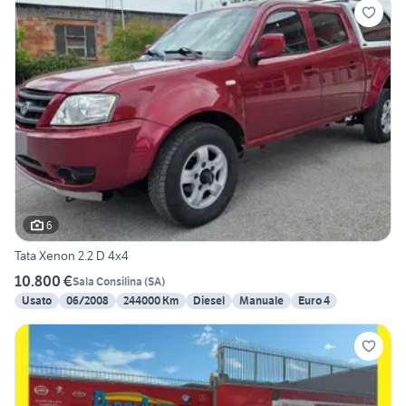
6
Tata Xenon 2.2 D 4x4
10.800 €
Sala Consilina
(
SA
)
Usato
06/2008
244000 Km
Diesel
Manuale
Euro 4