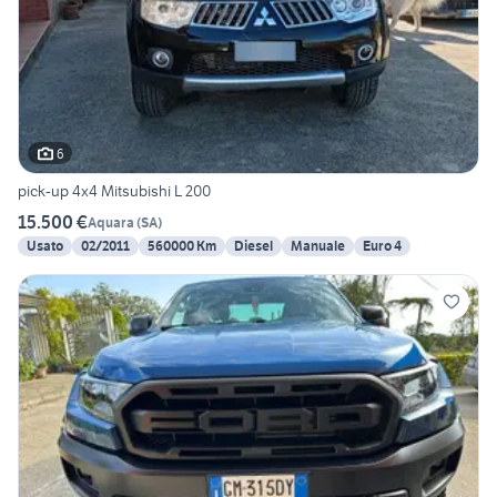
6
pick-up 4x4 Mitsubishi L 200
15.500 €
Aquara
(
SA
)
Usato
02/2011
560000 Km
Diesel
Manuale
Euro 4