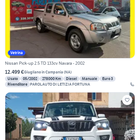
Vetrina
Nissan Pick-up 2.5 TD 133cv Navara - 2002
12.499 €
Giugliano in Campania
(
NA
)
Usato
05/2002
278000 Km
Diesel
Manuale
Euro 3
Rivenditore
PAROLAUTO DI LETIZIA FORTUNA