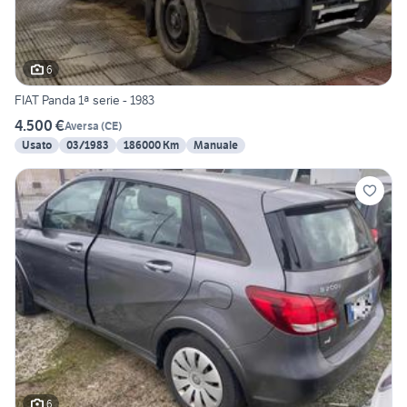
6
FIAT Panda 1ª serie - 1983
4.500 €
Aversa
(
CE
)
Usato
03/1983
186000 Km
Manuale
6