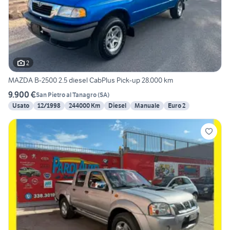
2
MAZDA B-2500 2.5 diesel CabPlus Pick-up 28.000 km
9.900 €
San Pietro al Tanagro
(
SA
)
Usato
12/1998
244000 Km
Diesel
Manuale
Euro 2