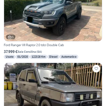
5
Ford Ranger VII Raptor 2.0 tdci Double Cab
37.999 €
Sala Consilina
(
SA
)
Usato
01/2020
122328 Km
Diesel
Automatico