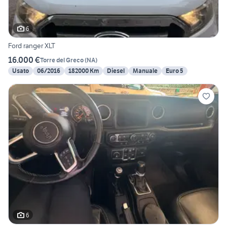
6
Ford ranger XLT
16.000 €
Torre del Greco
(
NA
)
Usato
06/2016
182000 Km
Diesel
Manuale
Euro 5
6