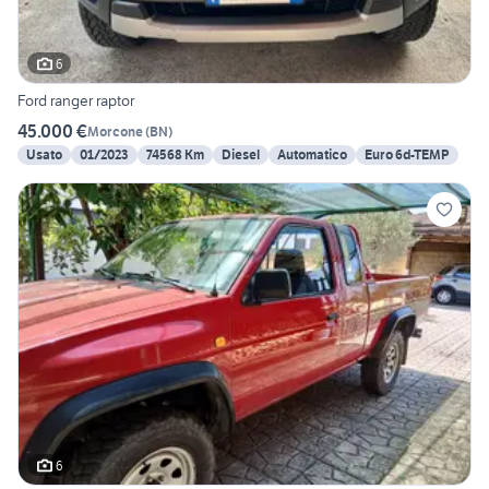
6
Ford ranger raptor
45.000 €
Morcone
(
BN
)
Usato
01/2023
74568 Km
Diesel
Automatico
Euro 6d-TEMP
6