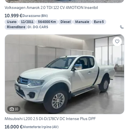
Volkswagen Amarok 2.0 TDI 122 CV 4MOTION Inseribil
10.999 €
Durazzano
(
BN
)
Usato
12/2011
564000 Km
Diesel
Manuale
Euro 5
Rivenditore
DI. DO. CARS
10
Mitsubishi L200 2.5 DI-D/178CV DC Intense Plus DPF
16.000 €
Monteforte Irpino
(
AV
)