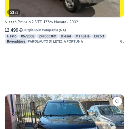
22
Nissan Pick-up 2.5 TD 133cv Navara - 2002
12.499 €
Giugliano in Campania
(
NA
)
Usato
05/2002
278000 Km
Diesel
Manuale
Euro 3
Rivenditore
PAROLAUTO DI LETIZIA FORTUNA