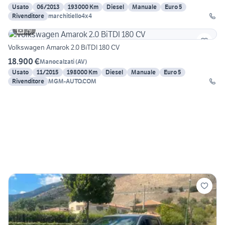
Usato
06/2013
193000 Km
Diesel
Manuale
Euro 5
Rivenditore
marchitiello4x4
29
Volkswagen Amarok 2.0 BiTDI 180 CV
18.900 €
Manocalzati
(
AV
)
Usato
11/2015
198000 Km
Diesel
Manuale
Euro 5
Rivenditore
MGM-AUTO.COM