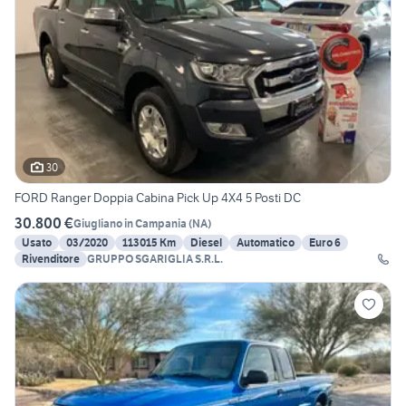
30
FORD Ranger Doppia Cabina Pick Up 4X4 5 Posti DC
30.800 €
Giugliano in Campania
(
NA
)
Usato
03/2020
113015 Km
Diesel
Automatico
Euro 6
Rivenditore
GRUPPO SGARIGLIA S.R.L.