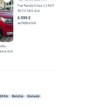
Fiat Panda Cross 1.3 MJT
95 CV S&S 4x4
6.999 €
AUTODIVIVO
urbo
bina 4x4
00 Km
Benzina
Manuale