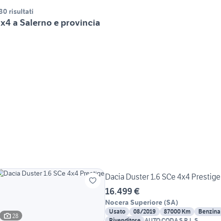
30 risultati
x4 a Salerno e provincia
Dacia Duster 1.6 SCe 4x4 Prestige
16.499 €
Nocera Superiore
(
SA
)
Usato
08/2019
87000 Km
Benzina
28
Rivenditore
AUTO CODA S.R.L.S