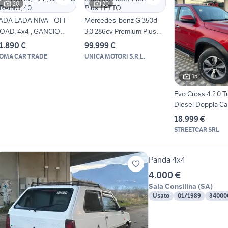
20
20
ADA LADA NIVA - OFF
Mercedes-benz G 350d
OAD, 4x4 , GANCIO
3.0 286cv Premium Plus
RAINO, 40
TETTO
1.890 €
99.999 €
OMA CAR TRADE
UNICA MOTORI S.R.L.
15
Evo Cross 4 2.0 T
Diesel Doppia Ca
18.999 €
STREETCAR SRL
Panda 4x4
4.000 €
Sala Consilina
(
SA
)
Usato
01/1989
34000