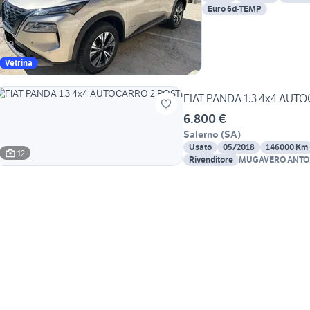
Euro 6d-TEMP
Vetrina
FIAT PANDA 1.3 4x4 AUT
6.800 €
Salerno
(
SA
)
Usato
05/2018
146000 Km
12
Rivenditore
MUGAVERO ANTONI