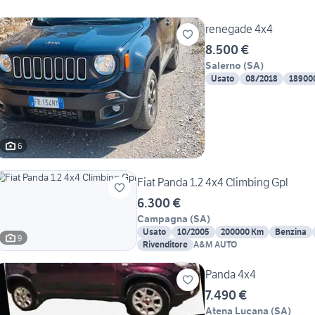
renegade 4x4
8.500 €
Salerno
(
SA
)
Usato
08/2018
18900
6
Fiat Panda 1.2 4x4 Climbing Gpl
6.300 €
Campagna
(
SA
)
Usato
10/2005
200000 Km
Benzina
9
Rivenditore
A&M AUTO
Panda 4x4
7.490 €
Atena Lucana
(
SA
)