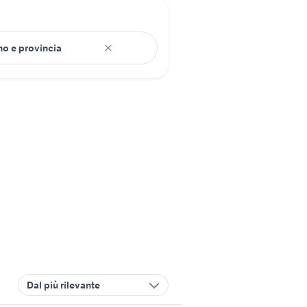
Dal più rilevante