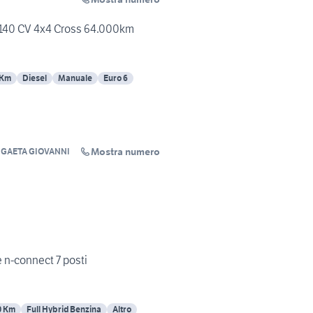
t 140 CV 4x4 Cross 64.000km
 Km
Diesel
Manuale
Euro 6
Mostra numero
I GAETA GIOVANNI
ce n-connect 7 posti
0 Km
Full Hybrid Benzina
Altro