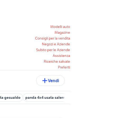
Modelli auto
Magazine
Consigli per la vendita
Negozi e Aziende
Subito per le Aziende
Assistenza
Ricerche salvate
Preferiti
Vendi
ta gesualdo
panda 4x4 usata salerno e provincia
auto 4x4 Cam