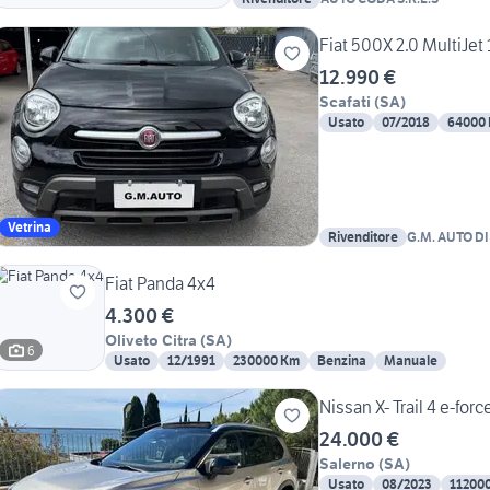
Fiat 500X 2.0 MultiJe
12.990 €
Scafati
(
SA
)
Usato
07/2018
64000
Vetrina
Rivenditore
G.M. AUTO D
Fiat Panda 4x4
4.300 €
Oliveto Citra
(
SA
)
6
Usato
12/1991
230000 Km
Benzina
Manuale
Nissan X- Trail 4 e-for
24.000 €
Salerno
(
SA
)
Usato
08/2023
11200