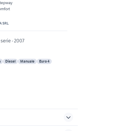
Stepway
omfort
A SRL
erie - 2007
m
Diesel
Manuale
Euro 4