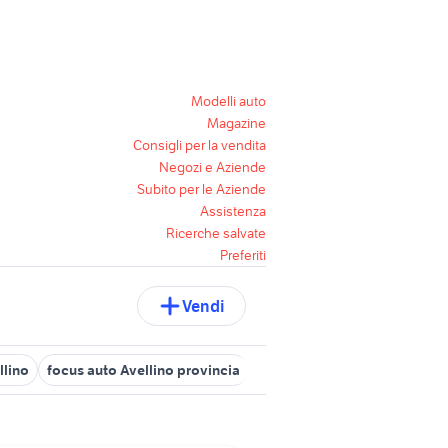
Modelli auto
Magazine
Consigli per la vendita
Negozi e Aziende
Subito per le Aziende
Assistenza
Ricerche salvate
Preferiti
Vendi
llino
focus auto Avellino provincia
bmw Lioni
fiat mugnano de