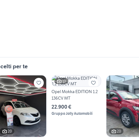
celti per te
13
Opel Mokka EDITION 1.2
136CV MT
22.900 €
Gruppo Jolly Automobili
20
20