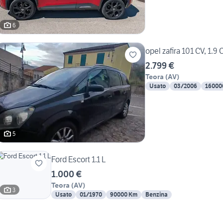
6
opel zafira 101 CV, 1.9 
2.799 €
Teora
(
AV
)
Usato
03/2006
16000
5
Ford Escort 1.1 L
1.000 €
Teora
(
AV
)
3
Usato
01/1970
90000 Km
Benzina