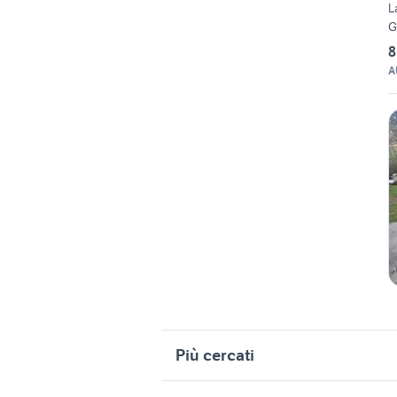
L
G
8
A
Più cercati
Correlati
R