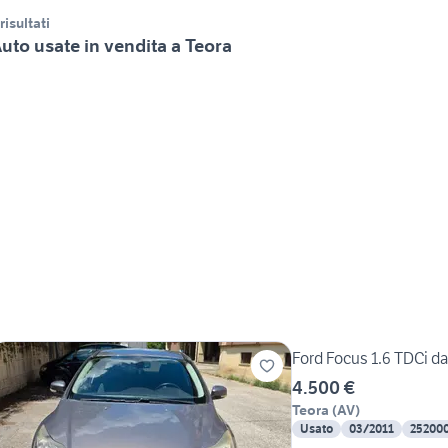
 risultati
uto usate in vendita a Teora
Ford Focus 1.6 TDCi d
4.500 €
Teora
(
AV
)
Usato
03/2011
25200