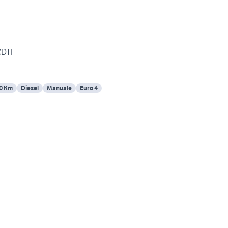
CDTI
0 Km
Diesel
Manuale
Euro 4