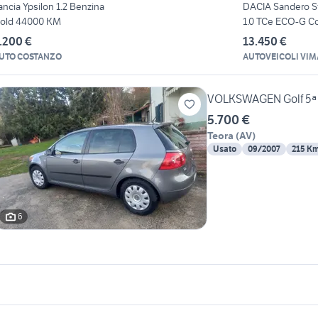
ancia Ypsilon 1.2 Benzina
DACIA Sandero 
old 44000 KM
1.0 TCe ECO-G C
.200 €
13.450 €
UTO COSTANZO
AUTOVEICOLI VIM
VOLKSWAGEN Golf 5ª s
5.700 €
Teora
(
AV
)
Usato
09/2007
215 K
6
icherche simili
Suggerimenti