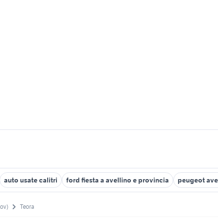
auto usate calitri
ford fiesta a avellino e provincia
peugeot ave
rov)
Teora