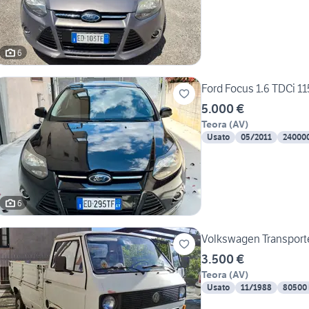
6
Ford Focus 1.6 TDCi 1
5.000 €
Teora
(
AV
)
Usato
05/2011
24000
6
Volkswagen Transporte
3.500 €
Teora
(
AV
)
Usato
11/1988
80500