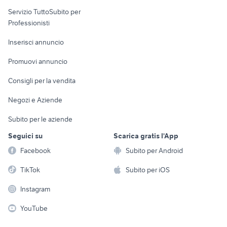
elettronica
per la casa e la
sports e hobby
Servizio TuttoSubito per
persona
Informatica
Animali
Professionisti
Arredamento e
Console e
Accessori per
Casalinghi
Inserisci annuncio
Videogiochi
animali
Elettrodomestici
Promuovi annuncio
Audio/Video
Musica e Film
Giardino e Fai da te
Consigli per la vendita
Fotografia
Libri e Riviste
Abbigliamento e
Negozi e Aziende
Telefonia
Strumenti Musicali
Accessori
Subito per le aziende
Sports
Tutto per i bambini
Seguici su
Scarica gratis l'App
Biciclette
Facebook
Subito per Android
Collezionismo
TikTok
Subito per iOS
Instagram
YouTube