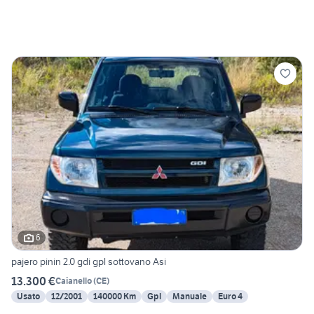
6
pajero pinin 2.0 gdi gpl sottovano Asi
13.300 €
Caianello
(
CE
)
Usato
12/2001
140000 Km
Gpl
Manuale
Euro 4