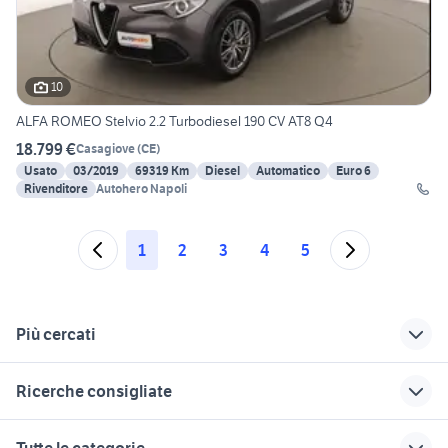
10
ALFA ROMEO Stelvio 2.2 Turbodiesel 190 CV AT8 Q4
18.799 €
Casagiove
(
CE
)
Usato
03/2019
69319 Km
Diesel
Automatico
Euro 6
Rivenditore
Autohero Napoli
1
2
3
4
5
Più cercati
Correlati
Richerche simili
Suggerimenti
Ricerche consigliate
fuoristrada auto
furgone fuoristrada
regalo auto Roma
Livorno provincia
kia venga usata
range rover usato lombardia
fuoristrada auto
auto usate niscemi
Tutte le categorie