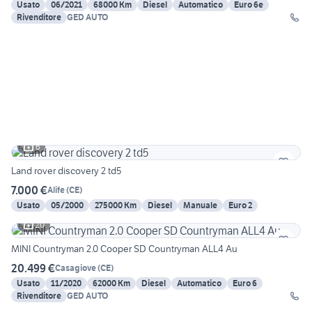
Usato
06/2021
68000 Km
Diesel
Automatico
Euro 6e
Rivenditore
GED AUTO
6
Land rover discovery 2 td5
7.000 €
Alife
(
CE
)
Usato
05/2000
275000 Km
Diesel
Manuale
Euro 2
20
MINI Countryman 2.0 Cooper SD Countryman ALL4 Au
20.499 €
Casagiove
(
CE
)
Usato
11/2020
62000 Km
Diesel
Automatico
Euro 6
Rivenditore
GED AUTO