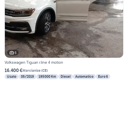
6
Volkswagen Tiguan r.line 4 motion
16.400 €
Marcianise
(
CE
)
Usato
05/2019
195000 Km
Diesel
Automatico
Euro 6