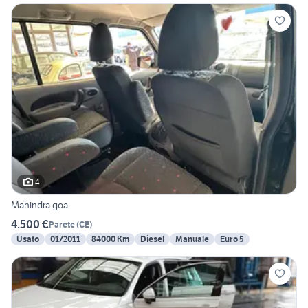
4
Mahindra goa
4.500 €
Parete
(
CE
)
Usato
01/2011
84000 Km
Diesel
Manuale
Euro 5