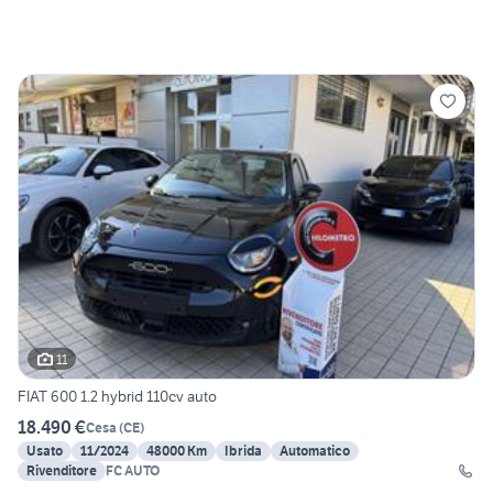
11
FIAT 600 1.2 hybrid 110cv auto
18.490 €
Cesa
(
CE
)
Usato
11/2024
48000 Km
Ibrida
Automatico
Rivenditore
FC AUTO