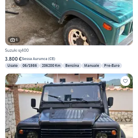
6
Suzuki sj400
3.800 €
Sessa Aurunca
(
CE
)
Usato
06/1986
206200 Km
Benzina
Manuale
Pre-Euro