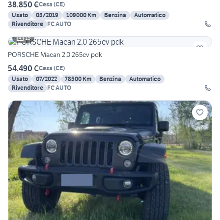
38.850 €
Cesa
(
CE
)
Usato
05/2019
109000 Km
Benzina
Automatico
Rivenditore
FC AUTO
15
PORSCHE Macan 2.0 265cv pdk
54.490 €
Cesa
(
CE
)
Usato
07/2022
78500 Km
Benzina
Automatico
Rivenditore
FC AUTO