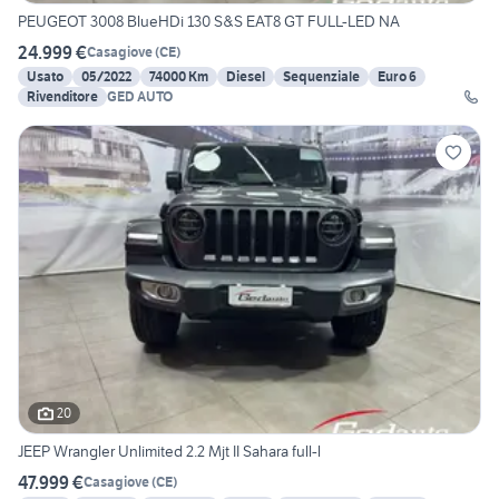
PEUGEOT 3008 BlueHDi 130 S&S EAT8 GT FULL-LED NA
24.999 €
Casagiove
(
CE
)
Usato
05/2022
74000 Km
Diesel
Sequenziale
Euro 6
Rivenditore
GED AUTO
20
JEEP Wrangler Unlimited 2.2 Mjt II Sahara full-l
47.999 €
Casagiove
(
CE
)