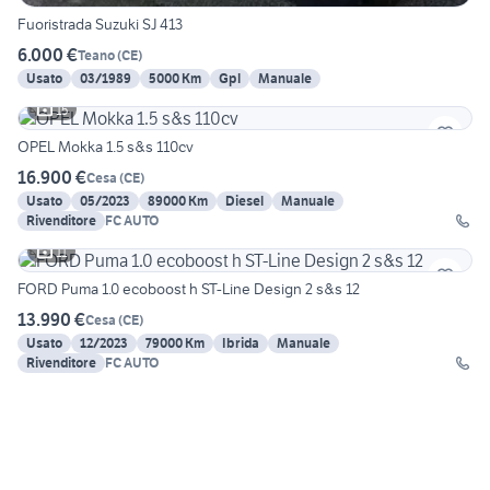
Fuoristrada Suzuki SJ 413
6.000 €
Teano
(
CE
)
Usato
03/1989
5000 Km
Gpl
Manuale
15
OPEL Mokka 1.5 s&s 110cv
16.900 €
Cesa
(
CE
)
Usato
05/2023
89000 Km
Diesel
Manuale
Rivenditore
FC AUTO
11
FORD Puma 1.0 ecoboost h ST-Line Design 2 s&s 12
13.990 €
Cesa
(
CE
)
Usato
12/2023
79000 Km
Ibrida
Manuale
Rivenditore
FC AUTO