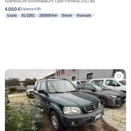
ScambioCon fuoristradaGPL Opel Frontera 2002 asi
4.000 €
Caiazzo
(
CE
)
Usato
01/2002
200000 Km
Diesel
Manuale