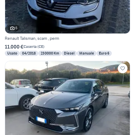
6
Renault Talisman, scam , perm
11.000 €
Caserta
(
CE
)
Usato
04/2018
230000 Km
Diesel
Manuale
Euro 6