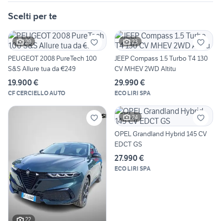
Scelti per te
29
23
PEUGEOT 2008 PureTech 100
JEEP Compass 1.5 Turbo T4 130
S&S Allure tua da €249
CV MHEV 2WD Altitu
19.900 €
29.990 €
CF CERCIELLO AUTO
ECO LIRI SPA
24
OPEL Grandland Hybrid 145 CV
EDCT GS
27.990 €
ECO LIRI SPA
22