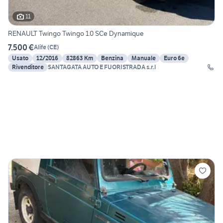
11
RENAULT Twingo Twingo 1.0 SCe Dynamique
7.500 €
Alife
(
CE
)
Usato
12/2016
82863 Km
Benzina
Manuale
Euro 6e
Rivenditore
SANTAGATA AUTO E FUORISTRADA s.r.l