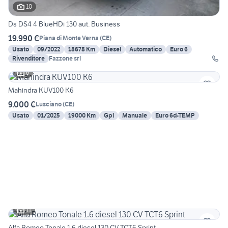
10
Ds DS4 4 BlueHDi 130 aut. Business
19.990 €
Piana di Monte Verna
(
CE
)
Usato
09/2022
18678 Km
Diesel
Automatico
Euro 6
Rivenditore
Fazzone srl
6
Mahindra KUV100 K6
9.000 €
Lusciano
(
CE
)
Usato
01/2025
19000 Km
Gpl
Manuale
Euro 6d-TEMP
11
Alfa Romeo Tonale 1.6 diesel 130 CV TCT6 Sprint