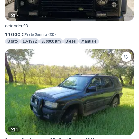
6
defender 90
14.000 €
Prata Sannita
(
CE
)
Usato
10/1992
250000 Km
Diesel
Manuale
4