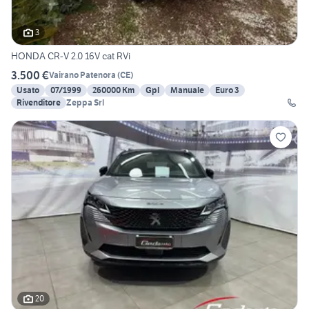
3
HONDA CR-V 2.0 16V cat RVi
3.500 €
Vairano Patenora
(
CE
)
Usato
07/1999
260000 Km
Gpl
Manuale
Euro 3
Rivenditore
Zeppa Srl
20