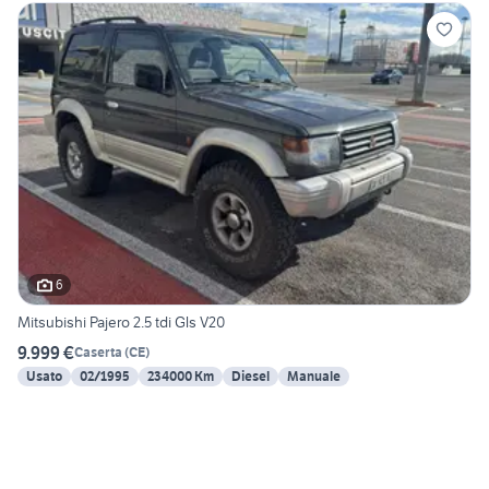
6
Mitsubishi Pajero 2.5 tdi Gls V20
9.999 €
Caserta
(
CE
)
Usato
02/1995
234000 Km
Diesel
Manuale