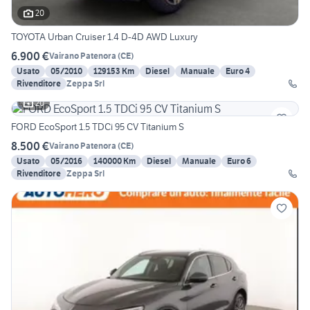
20
TOYOTA Urban Cruiser 1.4 D-4D AWD Luxury
6.900 €
Vairano Patenora
(
CE
)
Usato
05/2010
129153 Km
Diesel
Manuale
Euro 4
Rivenditore
Zeppa Srl
20
FORD EcoSport 1.5 TDCi 95 CV Titanium S
8.500 €
Vairano Patenora
(
CE
)
Usato
05/2016
140000 Km
Diesel
Manuale
Euro 6
Rivenditore
Zeppa Srl