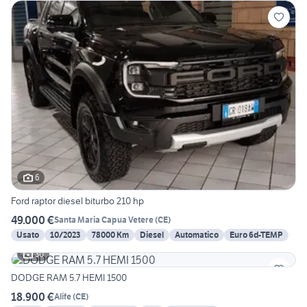
6
Ford raptor diesel biturbo 210 hp
49.000 €
Santa Maria Capua Vetere
(
CE
)
Usato
10/2023
78000 Km
Diesel
Automatico
Euro 6d-TEMP
30
DODGE RAM 5.7 HEMI 1500
18.900 €
Alife
(
CE
)