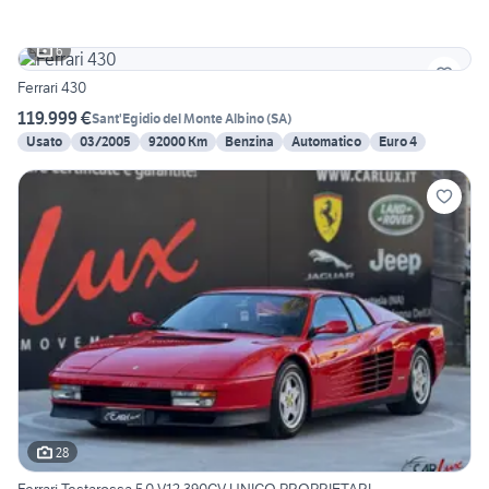
6
Ferrari 430
119.999 €
Sant'Egidio del Monte Albino
(
SA
)
Usato
03/2005
92000 Km
Benzina
Automatico
Euro 4
28