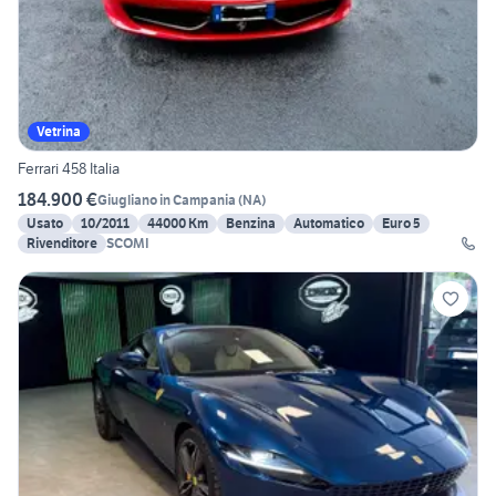
Vetrina
Ferrari 458 Italia
184.900 €
Giugliano in Campania
(
NA
)
Usato
10/2011
44000 Km
Benzina
Automatico
Euro 5
Rivenditore
SCOMI