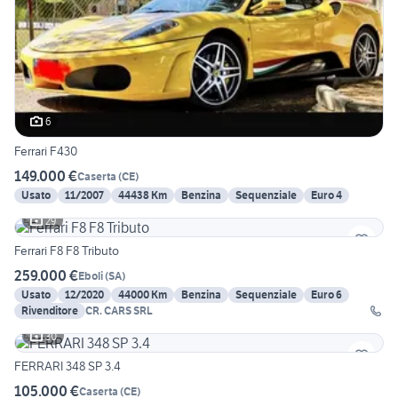
6
Ferrari F430
149.000 €
Caserta
(
CE
)
Usato
11/2007
44438 Km
Benzina
Sequenziale
Euro 4
29
Ferrari F8 F8 Tributo
259.000 €
Eboli
(
SA
)
Usato
12/2020
44000 Km
Benzina
Sequenziale
Euro 6
Rivenditore
CR. CARS SRL
30
FERRARI 348 SP 3.4
105.000 €
Caserta
(
CE
)