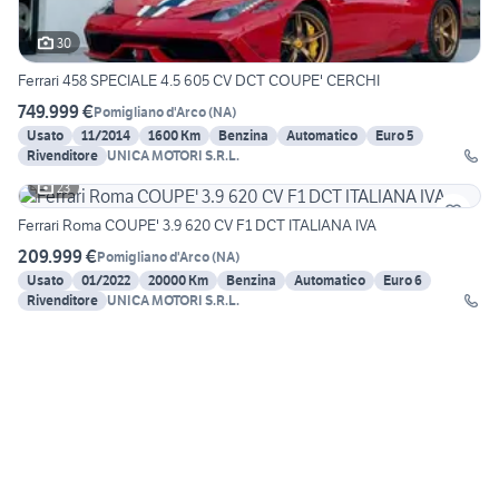
30
Ferrari 458 SPECIALE 4.5 605 CV DCT COUPE' CERCHI
749.999 €
Pomigliano d'Arco
(
NA
)
Usato
11/2014
1600 Km
Benzina
Automatico
Euro 5
Rivenditore
UNICA MOTORI S.R.L.
23
Ferrari Roma COUPE' 3.9 620 CV F1 DCT ITALIANA IVA
209.999 €
Pomigliano d'Arco
(
NA
)
Usato
01/2022
20000 Km
Benzina
Automatico
Euro 6
Rivenditore
UNICA MOTORI S.R.L.