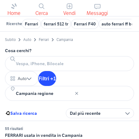
Home
Cerca
Vendi
Messaggi
Ferrari
ferrari 512 tr
Ferrari F40
auto ferrari ff ben
Ricerche
Subito
Auto
Ferrari
Campania
Cosa cerchi?
Filtri +1
Auto
Salva ricerca
Dal più recente
55 risultati
FERRARI usata in vendita in Campania