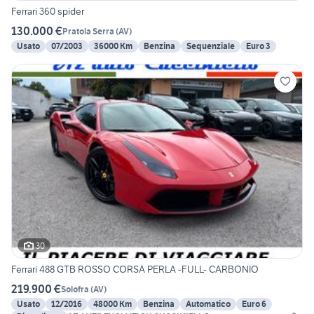
Ferrari 360 spider
130.000 €
Pratola Serra
(
AV
)
Usato
07/2003
36000 Km
Benzina
Sequenziale
Euro 3
30
Ferrari 488 GTB ROSSO CORSA PERLA -FULL- CARBONIO
219.900 €
Solofra
(
AV
)
Usato
12/2016
48000 Km
Benzina
Automatico
Euro 6