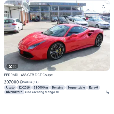
20
FERRARI - 488 GTB DCT Coupe
207.000 €
Padula
(
SA
)
Usato
12/2016
39000 Km
Benzina
Sequenziale
Euro 6
Rivenditore
Auto Yachting Mango srl