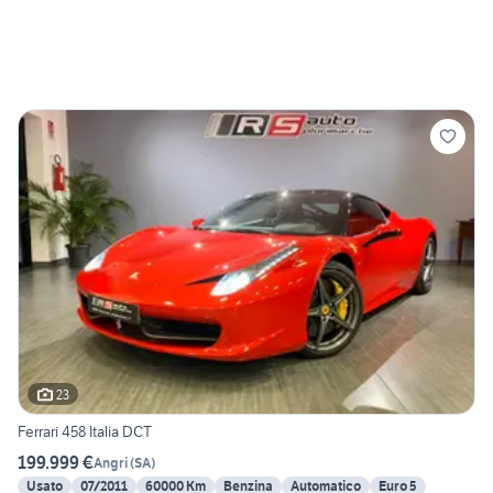
23
Ferrari 458 Italia DCT
199.999 €
Angri
(
SA
)
Usato
07/2011
60000 Km
Benzina
Automatico
Euro 5