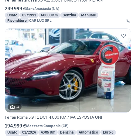
Ferrari Testarossa 5.0 V12 390CV UNICO PROPRIETARI
249.999 €
Sant'Anastasia
(
NA
)
Usato
05/1991
60000 Km
Benzina
Manuale
Rivenditore
CAR LUX SRL
24
Ferrari Roma 3.9 F1 DCT 4.000 KM / IVA ESPOSTA UNI
194.999 €
Macerata Campania
(
CE
)
Usato
01/2024
4305 Km
Benzina
Automatico
Euro 6