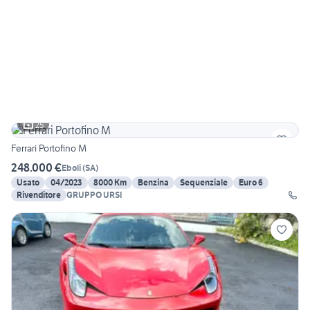
25
Ferrari Portofino M
248.000 €
Eboli
(
SA
)
Usato
04/2023
8000 Km
Benzina
Sequenziale
Euro 6
Rivenditore
GRUPPO URSI