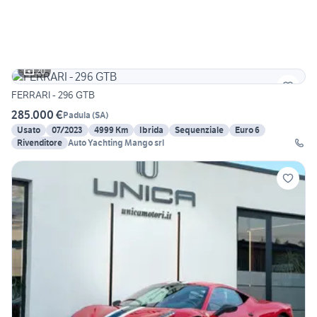
20
FERRARI - 296 GTB
285.000 €
Padula
(
SA
)
Usato
07/2023
4999 Km
Ibrida
Sequenziale
Euro 6
Rivenditore
Auto Yachting Mango srl