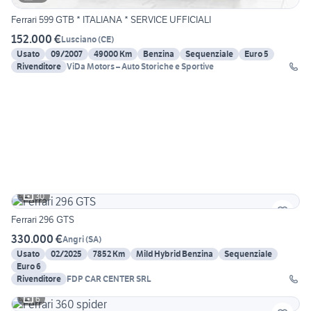
Ferrari 599 GTB * ITALIANA * SERVICE UFFICIALI
152.000 €
Lusciano
(
CE
)
Usato
09/2007
49000 Km
Benzina
Sequenziale
Euro 5
Rivenditore
ViDa Motors – Auto Storiche e Sportive
30
Ferrari 296 GTS
330.000 €
Angri
(
SA
)
Usato
02/2025
7852 Km
Mild Hybrid Benzina
Sequenziale
Euro 6
Rivenditore
FDP CAR CENTER SRL
6