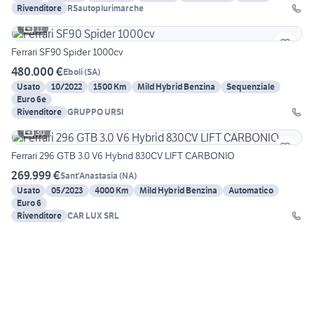
Rivenditore
RSautoplurimarche
11
Ferrari SF90 Spider 1000cv
480.000 €
Eboli
(
SA
)
Usato
10/2022
1500 Km
Mild Hybrid Benzina
Sequenziale
Euro 6e
Rivenditore
GRUPPO URSI
30
Ferrari 296 GTB 3.0 V6 Hybrid 830CV LIFT CARBONIO
269.999 €
Sant'Anastasia
(
NA
)
Usato
05/2023
4000 Km
Mild Hybrid Benzina
Automatico
Euro 6
Rivenditore
CAR LUX SRL