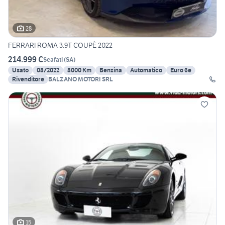
28
FERRARI ROMA 3.9T COUPÈ 2022
214.999 €
Scafati
(
SA
)
Usato
08/2022
8000 Km
Benzina
Automatico
Euro 6e
Rivenditore
BALZANO MOTORI SRL
15