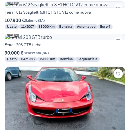
6
Ferrari 612 Scaglietti 5.8 F1 HGTC V12 come nuova
107.900 €
Salerno
(
SA
)
Usato
11/2007
65000 Km
Benzina
Automatico
Euro 4
6
Ferrari 208 GTB turbo
90.000 €
Benevento
(
BN
)
Usato
04/1983
75000 Km
Benzina
Sequenziale