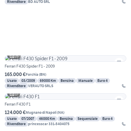
Rivenditore
BD AUTO SRL
25
Ferrari F430 Spider F1 - 2009
165.000 €
Forchia
(
BN
)
Usato
03/2009
69000 Km
Benzina
Manuale
Euro 4
Rivenditore
VERAUTO SRLS
17
Ferrari F430 F1
124.000 €
Mugnano di Napoli
(
NA
)
Usato
07/2007
46000 Km
Benzina
Sequenziale
Euro 4
Rivenditore
princesscar 331-5404075