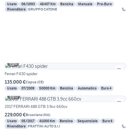
Usato
06/1993
48407 Km
Benzina
Manuale
Pre-Euro
Rivenditore
GRUPPO CATONE
6
Ferrari F430 spider
135.000 €
Capua
(
CE
)
Usato
07/2009
50000 Km
Benzina
Automatico
Euro 4
11
2017 FERRARI 488 GTB 3.9cc 660cv
229.000 €
Brusciano
(
NA
)
Usato
05/2017
41000 Km
Benzina
Sequenziale
Euro 6
Rivenditore
FRATTINI AUTO S.r.l