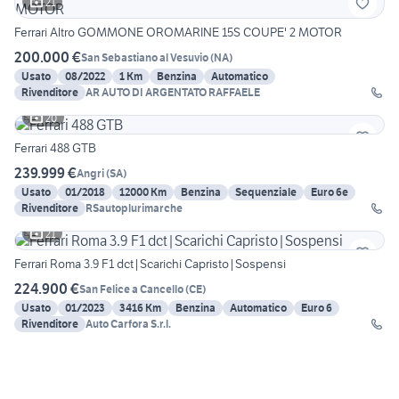
21
Ferrari Altro GOMMONE OROMARINE 15S COUPE' 2 MOTOR
200.000 €
San Sebastiano al Vesuvio
(
NA
)
Usato
08/2022
1 Km
Benzina
Automatico
Rivenditore
AR AUTO DI ARGENTATO RAFFAELE
20
Ferrari 488 GTB
239.999 €
Angri
(
SA
)
Usato
01/2018
12000 Km
Benzina
Sequenziale
Euro 6e
Rivenditore
RSautoplurimarche
21
Ferrari Roma 3.9 F1 dct|Scarichi Capristo|Sospensi
224.900 €
San Felice a Cancello
(
CE
)
Usato
01/2023
3416 Km
Benzina
Automatico
Euro 6
Rivenditore
Auto Carfora S.r.l.