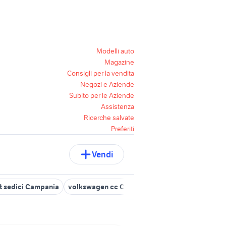
Modelli auto
Magazine
Consigli per la vendita
Negozi e Aziende
Subito per le Aziende
Assistenza
Ricerche salvate
Preferiti
Vendi
at sedici Campania
volkswagen cc Campania
golf cabrio auto 