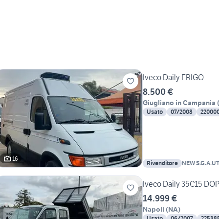
Iveco Daily FRIGO
8.500 €
Giugliano in Campania
Usato
07/2008
22000
16
Rivenditore
NEW S.G.A.U
Iveco Daily 35C15 DO
14.999 €
Napoli
(
NA
)
Usato
06/2007
22538