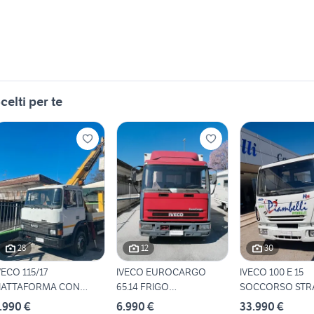
celti per te
28
12
30
VECO 115/17
IVECO EUROCARGO
IVECO 100 E 15
IATTAFORMA CON
65.14 FRIGO
SOCCORSO STR
ESTELLO
PANINOTECA
.990 €
6.990 €
33.990 €