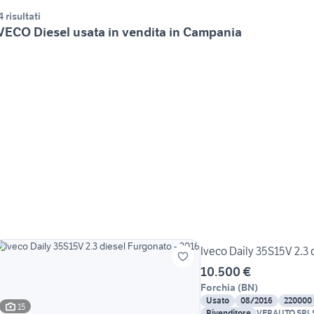
4 risultati
VECO Diesel usata in vendita in Campania
Iveco Daily 35S15V 2.3 
10.500 €
Forchia
(
BN
)
Usato
08/2016
220000
15
Rivenditore
VERAUTO SRL