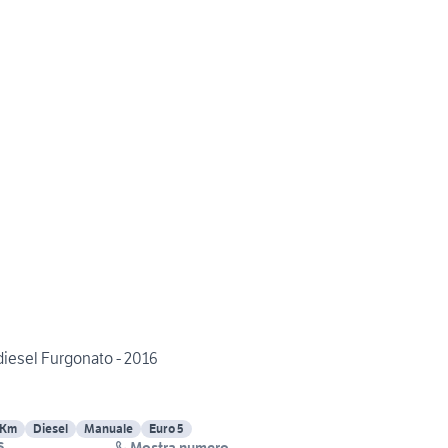
diesel Furgonato - 2016
 Km
Diesel
Manuale
Euro 5
Mostra numero
S