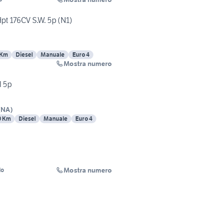
Hpt 176CV S.W. 5p (N1)
 Km
Diesel
Manuale
Euro 4
Mostra numero
l 5p
(
NA
)
0 Km
Diesel
Manuale
Euro 4
Mostra numero
do