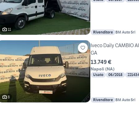
11
Rivenditore
BM Auto Srl
Iveco Daily CAMBIO 
GA
13.749 €
Napoli
(
NA
)
Usato
06/2018
22143
8
Rivenditore
BM Auto Srl