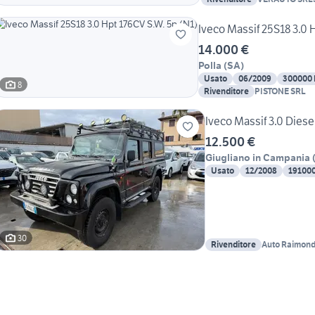
Iveco Massif 25S18 3.0 
14.000 €
Polla
(
SA
)
Usato
06/2009
300000
8
Rivenditore
PISTONE SRL
Iveco Massif 3.0 Diese
12.500 €
Giugliano in Campania
Usato
12/2008
19100
30
Rivenditore
Auto Raimon