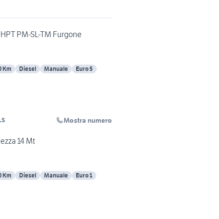
.3 HPT PM-SL-TM Furgone
0 Km
Diesel
Manuale
Euro 5
Mostra numero
LS
tezza 14 Mt
0 Km
Diesel
Manuale
Euro 1