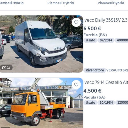
iambelli Hybrid
Piambelli Hybrid
Piambelli Hybrid
Iveco Daily 35S15V 2
6.500 €
Forchia
(
BN
)
Usato
07/2014
40000
12
Rivenditore
VERAUTO SR
Iveco 79.14 Cestello Al
4.500 €
Padula
(
SA
)
Usato
10/1984
12000