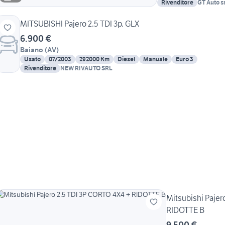
Rivenditore
GT Auto sr
MITSUBISHI Pajero 2.5 TDI 3p. GLX
6.900 €
Baiano
(
AV
)
Usato
07/2003
292000 Km
Diesel
Manuale
Euro 3
Rivenditore
NEW RIVAUTO SRL
Mitsubishi Pajer
RIDOTTE B
9.500 €