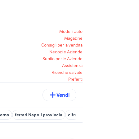
Modelli auto
Magazine
Consigli per la vendita
Negozi e Aziende
Subito per le Aziende
Assistenza
Ricerche salvate
Preferiti
Vendi
lerno
ferrari Napoli provincia
citroen napoli
gpl accessori aut