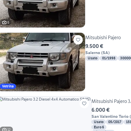
6
Mitsubishi Pajero
9.500 €
Salerno
(
SA
)
Usato
01/1998
30000
Vetrina
Mitsubishi Pajero 3
6.000 €
San Valentino Torio
(
Usato
05/2017
15
Euro 6
12