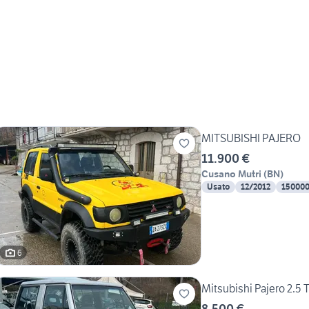
MITSUBISHI PAJERO
11.900 €
Cusano Mutri
(
BN
)
Usato
12/2012
15000
6
Mitsubishi Pajero 2.5 
8.500 €