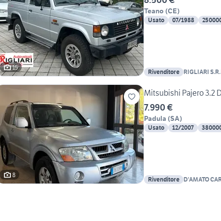
Teano
(
CE
)
Usato
07/1988
25000
15
Rivenditore
RIGLIARI S.R.
Mitsubishi Pajero 3.2 D
7.990 €
Padula
(
SA
)
Usato
12/2007
38000
8
Rivenditore
D'AMATO CAR