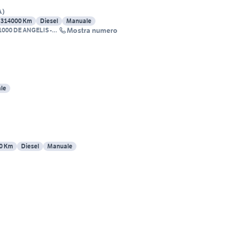
A
)
314000 Km
Diesel
Manuale
Mostra numero
1000 DE ANGELIS -
CONSILINA
le
0 Km
Diesel
Manuale