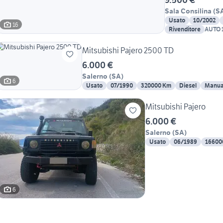
Sala Consilina
(
S
Usato
10/2002
16
Rivenditore
AUTO 
SALA 
Mitsubishi Pajero 2500 TD
6.000 €
Salerno
(
SA
)
6
Usato
07/1990
320000 Km
Diesel
Manua
Mitsubishi Pajero
6.000 €
Salerno
(
SA
)
Usato
06/1989
16600
6