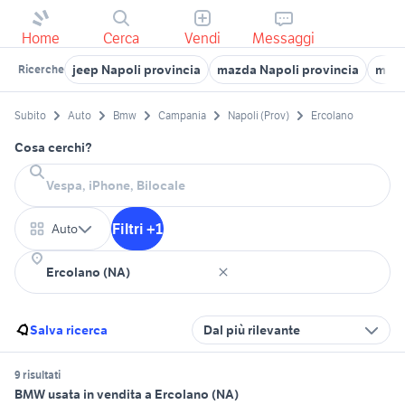
Home
Cerca
Vendi
Messaggi
jeep Napoli provincia
mazda Napoli provincia
magg
Ricerche
Subito
Auto
Bmw
Campania
Napoli (Prov)
Ercolano
Cosa cerchi?
Filtri +1
Auto
Salva ricerca
Dal più rilevante
9 risultati
BMW usata in vendita a Ercolano (NA)