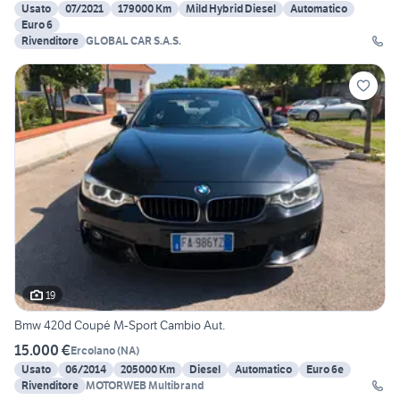
Usato
07/2021
179000 Km
Mild Hybrid Diesel
Automatico
Euro 6
Rivenditore
GLOBAL CAR S.A.S.
19
Bmw 420d Coupé M-Sport Cambio Aut.
15.000 €
Ercolano
(
NA
)
Usato
06/2014
205000 Km
Diesel
Automatico
Euro 6e
Rivenditore
MOTORWEB Multibrand