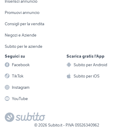
Casalinghi
Inserisci annuncio
Videogiochi
animali
Elettrodomestici
Promuovi annuncio
Audio/Video
Musica e Film
Giardino e Fai da te
Consigli per la vendita
Fotografia
Libri e Riviste
Abbigliamento e
Negozi e Aziende
Telefonia
Strumenti Musicali
Accessori
Subito per le aziende
Sports
Tutto per i bambini
Seguici su
Scarica gratis l'App
Biciclette
Facebook
Subito per Android
Collezionismo
TikTok
Subito per iOS
Instagram
YouTube
©
2026
Subito.it - P.IVA 05526340962