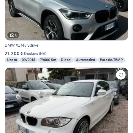
6
BMW X1 f48 Sdrive
21.200 €
Ercolano
(
NA
)
Usato
09/2018
79000 Km
Diesel
Automatico
Euro 6d-TEMP