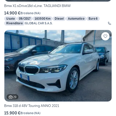
Bmw X1 sDrive18d xLine. TAGLIANDI BMW
14.900 €
Ercolano
(
NA
)
Usato
09/2017
163500 Km
Diesel
Automatico
Euro 6
Rivenditore
GLOBAL CAR S.A.S.
29
Bmw 318 d 48V Touring ANNO 2021
15.900 €
Ercolano
(
NA
)