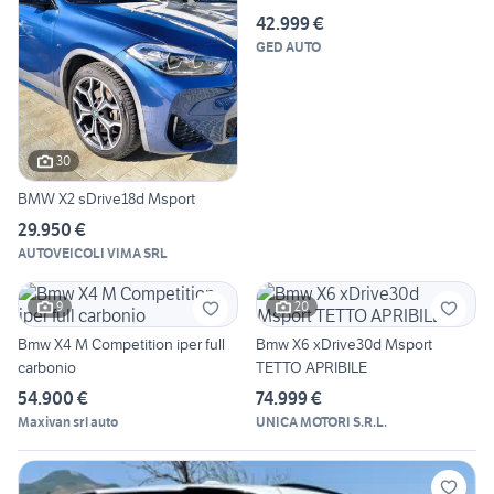
42.999 €
GED AUTO
30
BMW X2 sDrive18d Msport
29.950 €
AUTOVEICOLI VIMA SRL
9
20
Bmw X4 M Competition iper full
Bmw X6 xDrive30d Msport
carbonio
TETTO APRIBILE
54.900 €
74.999 €
Maxivan srl auto
UNICA MOTORI S.R.L.