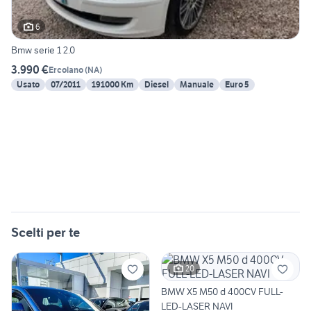
6
Bmw serie 1 2.0
3.990 €
Ercolano
(
NA
)
Usato
07/2011
191000 Km
Diesel
Manuale
Euro 5
Scelti per te
20
BMW X5 M50 d 400CV FULL-
LED-LASER NAVI