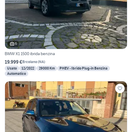
6
BMW X1 1500 ibrida benzina
19.999 €
Ercolano
(
NA
)
Usato
12/2022
29000 Km
PHEV - Ibrido Plug-in Benzina
Automatico