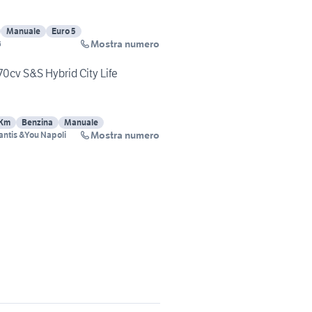
Manuale
Euro 5
Mostra numero
G
70cv S&S Hybrid City Life
 Km
Benzina
Manuale
Mostra numero
lantis &You Napoli