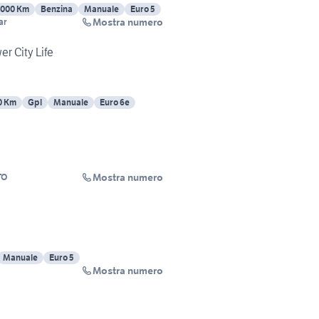
0000 Km
Benzina
Manuale
Euro 5
Mostra numero
ar
er City Life
0 Km
Gpl
Manuale
Euro 6e
Mostra numero
TO
Manuale
Euro 5
Mostra numero