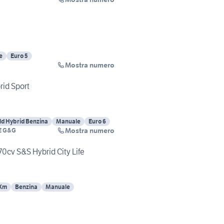
e
Euro 5
Mostra numero
rid Sport
ld Hybrid Benzina
Manuale
Euro 6
Mostra numero
E G&G
70cv S&S Hybrid City Life
 Km
Benzina
Manuale