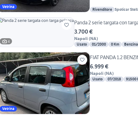
Vetrina
Rivenditore
Spoticar Stel
Panda 2 serie targata con
3.700 €
Napoli
(
NA
)
4
Usato
01/2000
0 Km
Benzina
6.999 €
Napoli
(
NA
)
Usato
07/2018
91500
Vetrina