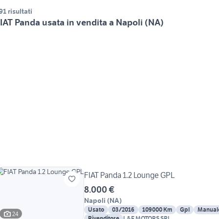
91 risultati
IAT Panda usata in vendita a Napoli (NA)
FIAT Panda 1.2 Lounge GPL
8.000 €
Napoli
(
NA
)
Usato
03/2016
109000 Km
Gpl
Manual
24
Rivenditore
L&F MOTORS SRL