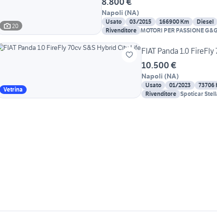
8.800 €
Napoli
(
NA
)
Usato
03/2015
166900 Km
Diesel
20
Rivenditore
MOTORI PER PASSIONE G&
FIAT Panda 1.0 FireFly 
10.500 €
Napoli
(
NA
)
Usato
01/2023
73706
Vetrina
Rivenditore
Spoticar Stel