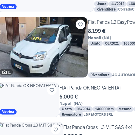
Usato
11/2012
16
Vetrina
Rivenditore
CorradoC
Fiat Panda 1.2 EasyPow
8.199 €
Napoli
(
NA
)
Usato
06/2021
16800
11
Rivenditore
AG.AUTOMO
FIAT Panda OK NEOPATENTATI
6.000 €
Napoli
(
NA
)
Usato
06/2014
140000 Km
Metano
Vetrina
Rivenditore
L&F MOTORS SRL
Fiat Panda Cross 1.3 MJT S&S 4x4