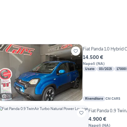
Fiat Panda 1.0 Hybrid
14.500 €
Napoli
(
NA
)
Usato
03/2025
17000
21
Rivenditore
CM CARS
Fiat Panda 0.9 Twi
4.900 €
Napoli
(
NA
)