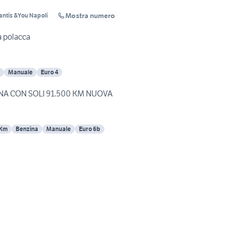
Mostra numero
lantis &You Napoli
 targa polacca
Manuale
Euro 4
FIAT PANDA 1.2 BENZINA CON SOLI 91.500 KM NUOVA
 Km
Benzina
Manuale
Euro 6b