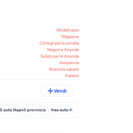
Modelli auto
Magazine
Consigli per la vendita
Negozi e Aziende
Subito per le Aziende
Assistenza
Ricerche salvate
Preferiti
Vendi
00 auto Napoli provincia
free auto Napoli provincia
jeep accesso