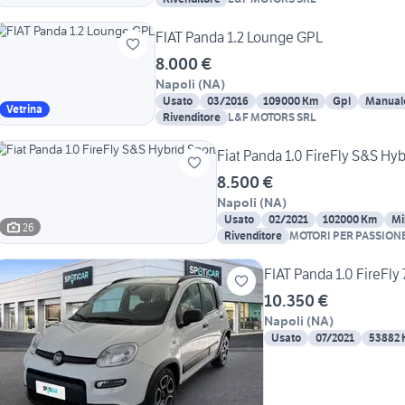
FIAT Panda 1.2 Lounge GPL
8.000 €
Napoli
(
NA
)
Usato
03/2016
109000 Km
Gpl
Manual
Vetrina
Rivenditore
L&F MOTORS SRL
Fiat Panda 1.0 FireFly S&S Hyb
8.500 €
Napoli
(
NA
)
Usato
02/2021
102000 Km
Mi
26
Rivenditore
MOTORI PER PASSION
FIAT Panda 1.0 FireFly 
10.350 €
Napoli
(
NA
)
Usato
07/2021
53882