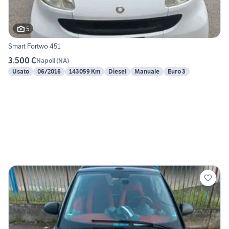
5
Smart Fortwo 451
3.500 €
Napoli
(
NA
)
Usato
06/2016
143059 Km
Diesel
Manuale
Euro 3