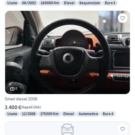
Usato
06/2002
160000 Km
Diesel
Sequenziale
Euro 3
6
Smart diesel 2008
3.400 €
Napoli
(
NA
)
Usato
12/2008
175000 Km
Diesel
Automatico
Euro 4