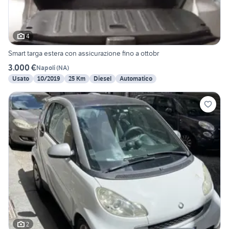
4
Smart targa estera con assicurazione fino a ottobr
3.000 €
Napoli
(
NA
)
Usato
10/2019
25 Km
Diesel
Automatico
2