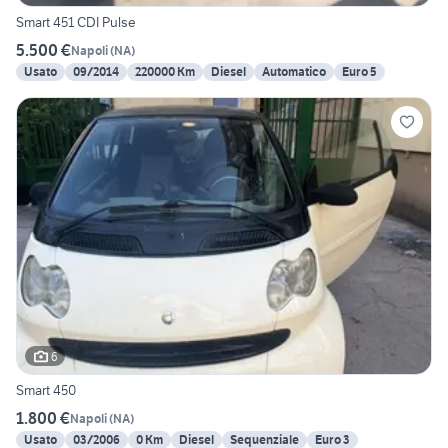
Smart 451 CDI Pulse
5.500 €
Napoli
(
NA
)
Usato
09/2014
220000 Km
Diesel
Automatico
Euro 5
6
Smart 450
1.800 €
Napoli
(
NA
)
Usato
03/2006
0 Km
Diesel
Sequenziale
Euro 3