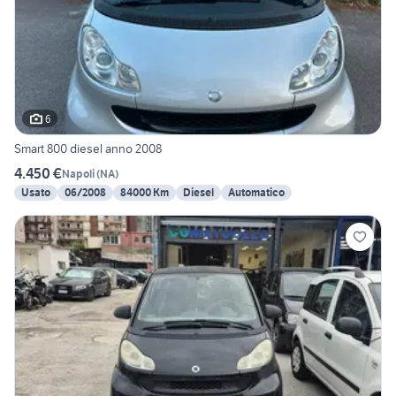
6
Smart 800 diesel anno 2008
4.450 €
Napoli
(
NA
)
Usato
06/2008
84000 Km
Diesel
Automatico