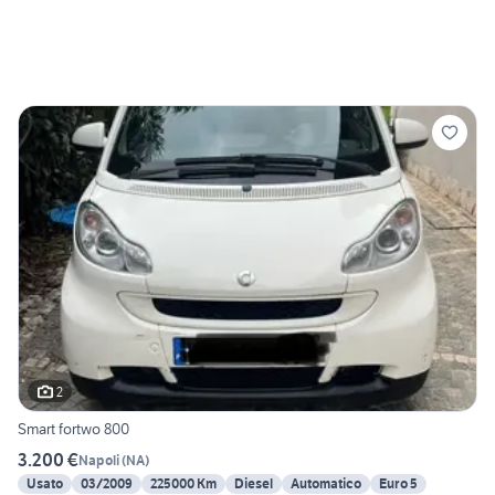
2
Smart fortwo 800
3.200 €
Napoli
(
NA
)
Usato
03/2009
225000 Km
Diesel
Automatico
Euro 5