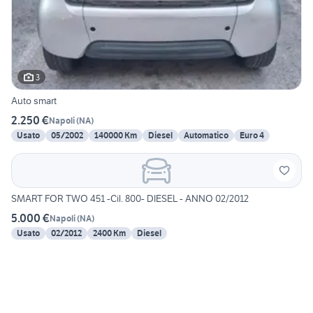
3
Auto smart
2.250 €
Napoli
(
NA
)
Usato
05/2002
140000 Km
Diesel
Automatico
Euro 4
SMART FOR TWO 451 -Cil. 800- DIESEL - ANNO 02/2012
5.000 €
Napoli
(
NA
)
Usato
02/2012
2400 Km
Diesel