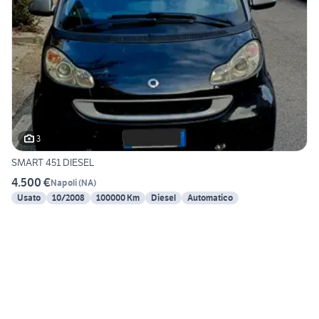
3
SMART 451 DIESEL
4.500 €
Napoli
(
NA
)
Usato
10/2008
100000 Km
Diesel
Automatico