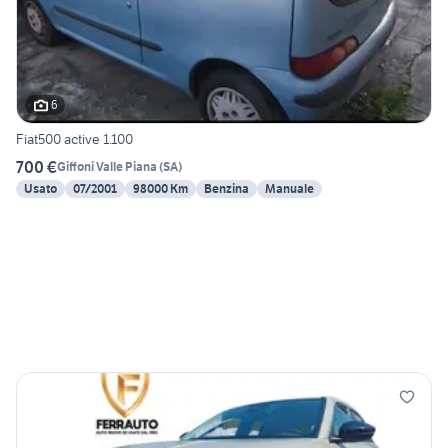
6
Fiat500 active 1.100
700 €
Giffoni Valle Piana
(
SA
)
Usato
07/2001
98000 Km
Benzina
Manuale