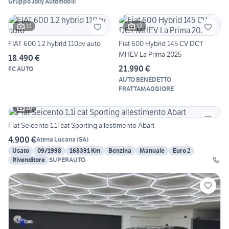
Gruppo Jolly Automobili
11
13
FIAT 600 1.2 hybrid 110cv auto
Fiat 600 Hybrid 145 CV DCT
MHEV La Prima 2025
18.490 €
21.990 €
FC AUTO
AUTO BENEDETTO
FRATTAMAGGIORE
10
Fiat Seicento 1.1i cat Sporting allestimento Abart
4.900 €
Atena Lucana
(
SA
)
Usato
09/1998
168391 Km
Benzina
Manuale
Euro 2
Rivenditore
SUPERAUTO