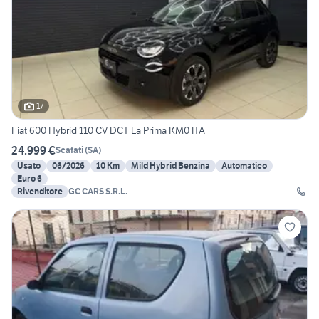
17
Fiat 600 Hybrid 110 CV DCT La Prima KM0 ITA
24.999 €
Scafati
(
SA
)
Usato
06/2026
10 Km
Mild Hybrid Benzina
Automatico
Euro 6
Rivenditore
GC CARS S.R.L.