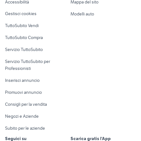
Accessibilità
Mappa del sito
Loft, mansarde e
Veicoli commerciali
altro
Gestisci cookies
Modelli auto
Case vacanza
TuttoSubito Vendi
Uffici e Locali
TuttoSubito Compra
commerciali
Servizio TuttoSubito
elettronica
per la casa e la
sports e hobby
Servizio TuttoSubito per
persona
Informatica
Animali
Professionisti
Arredamento e
Console e
Accessori per
Casalinghi
Inserisci annuncio
Videogiochi
animali
Elettrodomestici
Promuovi annuncio
Audio/Video
Musica e Film
Giardino e Fai da te
Consigli per la vendita
Fotografia
Libri e Riviste
Abbigliamento e
Negozi e Aziende
Telefonia
Strumenti Musicali
Accessori
Subito per le aziende
Sports
Tutto per i bambini
Seguici su
Scarica gratis l'App