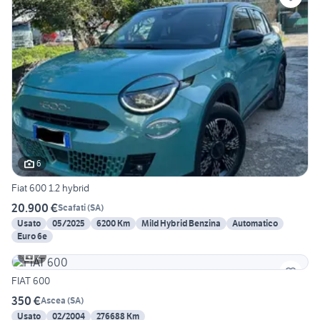
6
Fiat 600 1.2 hybrid
20.900 €
Scafati
(
SA
)
Usato
05/2025
6200 Km
Mild Hybrid Benzina
Automatico
Euro 6e
2
FIAT 600
350 €
Ascea
(
SA
)
Usato
02/2004
276688 Km