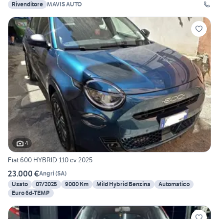
Rivenditore
MAVIS AUTO
4
Fiat 600 HYBRID 110 cv 2025
23.000 €
Angri
(
SA
)
Usato
07/2025
9000 Km
Mild Hybrid Benzina
Automatico
Euro 6d-TEMP