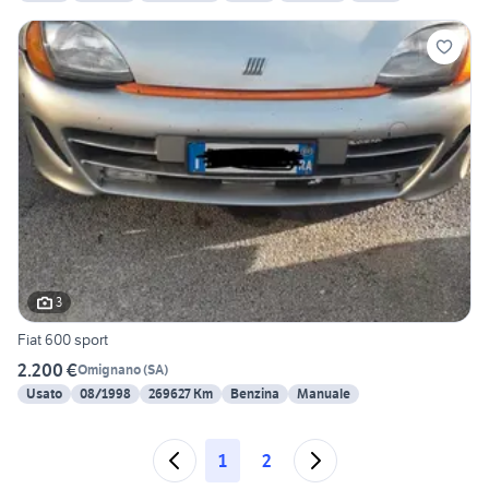
3
Fiat 600 sport
2.200 €
Omignano
(
SA
)
Usato
08/1998
269627 Km
Benzina
Manuale
1
2