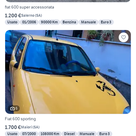
fiat 600 super accessoriata
1.200 €
Salerno
(
SA
)
Usato
01/2006
90000 Km
Benzina
Manuale
Euro 3
6
Fiat 600 sporting
1.700 €
Maiori
(
SA
)
Usato
07/2000
108000 Km
Diesel
Manuale
Euro 3