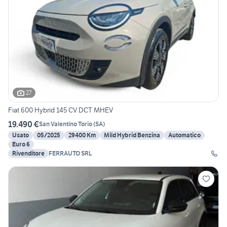
27
Fiat 600 Hybrid 145 CV DCT MHEV
19.490 €
San Valentino Torio
(
SA
)
Usato
05/2025
29400 Km
Mild Hybrid Benzina
Automatico
Euro 6
Rivenditore
FERRAUTO SRL