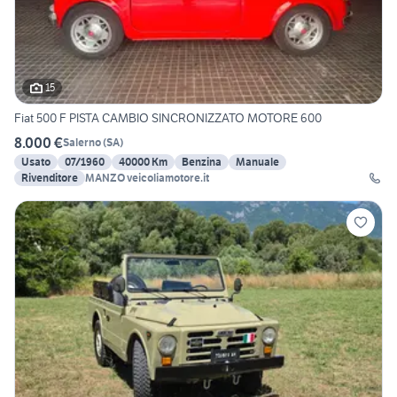
15
Fiat 500 F PISTA CAMBIO SINCRONIZZATO MOTORE 600
8.000 €
Salerno
(
SA
)
Usato
07/1960
40000 Km
Benzina
Manuale
Rivenditore
MANZO veicoliamotore.it