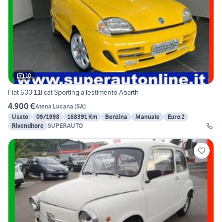
10
Fiat 600 1.1i cat Sporting allestimento Abarth
4.900 €
Atena Lucana
(
SA
)
Usato
09/1998
168391 Km
Benzina
Manuale
Euro 2
Rivenditore
SUPERAUTO