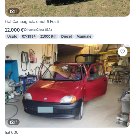
2
Fiat Campagnola omol. 9 Posti
12.000 €
Oliveto Citra
(
SA
)
Usato
07/1984
21000 Km
Diesel
Manuale
3
fiat 600