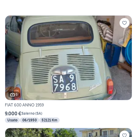
6
FIAT 600 ANNO 1959
9.000 €
Salerno
(
SA
)
Usato
06/1950
52121 Km