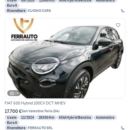
Usato
05/2025
22000 Km
Mild Hybrid Benzina
Automatico
Euro 6
Rivenditore
CUOMO CARS
24
FIAT 600 Hybrid 100CV DCT MHEV
17.700 €
San Valentino Torio
(
SA
)
Usato
12/2024
28300 Km
Mild Hybrid Benzina
Automatico
Euro 6
Rivenditore
FERRAUTO SRL