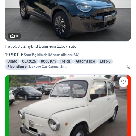
16
Fiat 600 1.2 hybrid Business 110cv auto
19.900 €
Sant'Egidio del Monte Albino
(
SA
)
Usato
05/2025
8000 Km
Ibrida
Automatico
Euro 6
Rivenditore
Luxury Car Center S.r.l.