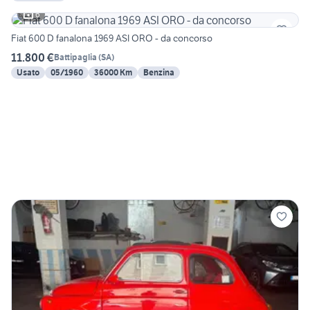
6
Fiat 600 D fanalona 1969 ASI ORO - da concorso
11.800 €
Battipaglia
(
SA
)
Usato
05/1960
36000 Km
Benzina