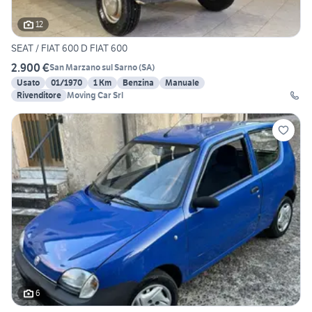
12
SEAT / FIAT 600 D FIAT 600
2.900 €
San Marzano sul Sarno
(
SA
)
Usato
01/1970
1 Km
Benzina
Manuale
Rivenditore
Moving Car Srl
6