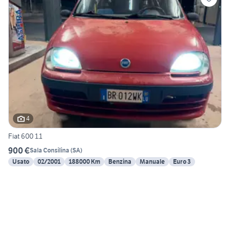
4
Fiat 600 1.1
900 €
Sala Consilina
(
SA
)
Usato
02/2001
188000 Km
Benzina
Manuale
Euro 3