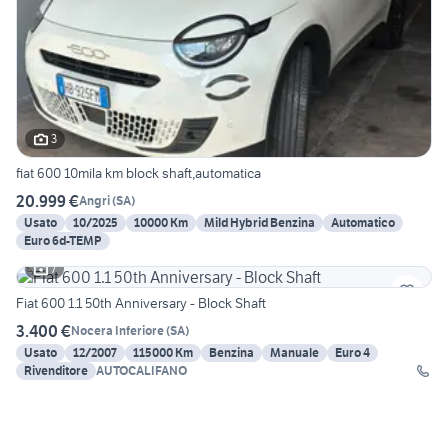
3
fiat 600 10mila km block shaft,automatica
20.999 €
Angri
(
SA
)
Usato
10/2025
10000 Km
Mild Hybrid Benzina
Automatico
Euro 6d-TEMP
7
Fiat 600 1.1 50th Anniversary - Block Shaft
3.400 €
Nocera Inferiore
(
SA
)
Usato
12/2007
115000 Km
Benzina
Manuale
Euro 4
Rivenditore
AUTOCALIFANO