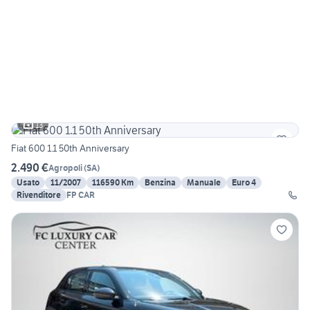
13
Fiat 600 1.1 50th Anniversary
2.490 €
Agropoli
(
SA
)
Usato
11/2007
116590 Km
Benzina
Manuale
Euro 4
Rivenditore
FP CAR