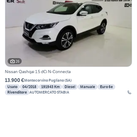
26
Nissan Qashqai 1.5 dCi N-Connecta
13.900 €
Montecorvino Pugliano
(
SA
)
Usato
04/2018
191943 Km
Diesel
Manuale
Euro 6e
Rivenditore
AUTOMERCATO STABIA