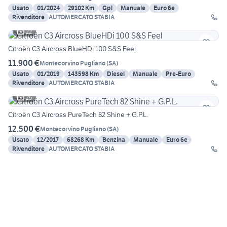
Usato
01/2024
29102 Km
Gpl
Manuale
Euro 6e
Rivenditore
AUTOMERCATO STABIA
22
Citroën C3 Aircross BlueHDi 100 S&S Feel
11.900 €
Montecorvino Pugliano
(
SA
)
Usato
01/2019
143598 Km
Diesel
Manuale
Pre-Euro
Rivenditore
AUTOMERCATO STABIA
25
Citroën C3 Aircross PureTech 82 Shine + G.P.L.
12.500 €
Montecorvino Pugliano
(
SA
)
Usato
12/2017
68268 Km
Benzina
Manuale
Euro 6e
Rivenditore
AUTOMERCATO STABIA