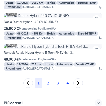
Usato
10/2025
9060 Km
Ibrida
Automatico
Euro 6d-TEMP
Rivenditore
AUTOMERCATO STABIA
26
Dacia Duster Hybrid 140 CV JOURNEY
26.900 €
Montecorvino Pugliano
(
SA
)
Usato
06/2025
4558 Km
Ibrida
Automatico
Euro 6d-TEMP
Rivenditore
AUTOMERCATO STABIA
29
Renault Rafale Hyper Hybrid E-Tech PHEV 4x4 3...
48.000 €
Montecorvino Pugliano
(
SA
)
Usato
12/2024
258 Km
Ibrida
Automatico
Euro 6d-TEMP
Rivenditore
AUTOMERCATO STABIA
1
2
3
4
Più cercati