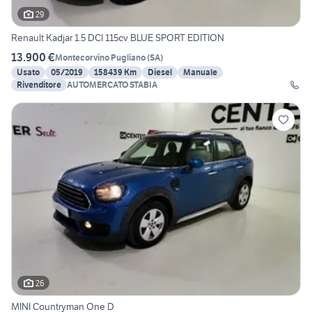
29
Renault Kadjar 1.5 DCI 115cv BLUE SPORT EDITION
13.900 €
Montecorvino Pugliano
(
SA
)
Usato
05/2019
158439 Km
Diesel
Manuale
Rivenditore
AUTOMERCATO STABIA
26
MINI Countryman One D