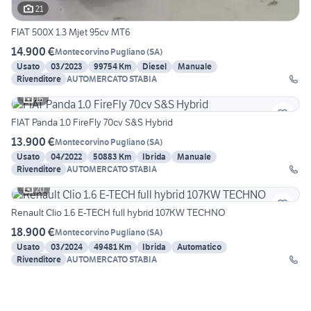
21
FIAT 500X 1.3 Mjet 95cv MT6
14.900 €
Montecorvino Pugliano
(
SA
)
Usato
03/2023
99754 Km
Diesel
Manuale
Rivenditore
AUTOMERCATO STABIA
16
FIAT Panda 1.0 FireFly 70cv S&S Hybrid
13.900 €
Montecorvino Pugliano
(
SA
)
Usato
04/2022
50883 Km
Ibrida
Manuale
Rivenditore
AUTOMERCATO STABIA
20
Renault Clio 1.6 E-TECH full hybrid 107KW TECHNO
18.900 €
Montecorvino Pugliano
(
SA
)
Usato
03/2024
49481 Km
Ibrida
Automatico
Rivenditore
AUTOMERCATO STABIA