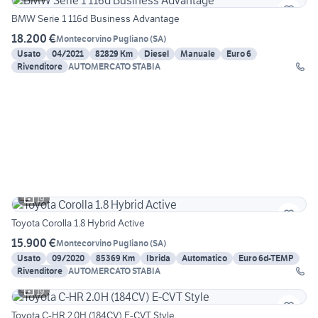
BMW Serie 1 116d Business Advantage
18.200 €
Montecorvino Pugliano
(
SA
)
Usato
04/2021
82829 Km
Diesel
Manuale
Euro 6
Rivenditore
AUTOMERCATO STABIA
19
Toyota Corolla 1.8 Hybrid Active
15.900 €
Montecorvino Pugliano
(
SA
)
Usato
09/2020
85369 Km
Ibrida
Automatico
Euro 6d-TEMP
Rivenditore
AUTOMERCATO STABIA
19
Toyota C-HR 2.0H (184CV) E-CVT Style