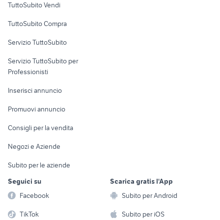
TuttoSubito Vendi
Uffici e Locali
TuttoSubito Compra
commerciali
Servizio TuttoSubito
elettronica
per la casa e la
sports e hobby
Servizio TuttoSubito per
persona
Informatica
Animali
Professionisti
Arredamento e
Console e
Accessori per
Casalinghi
Inserisci annuncio
Videogiochi
animali
Elettrodomestici
Promuovi annuncio
Audio/Video
Musica e Film
Giardino e Fai da te
Consigli per la vendita
Fotografia
Libri e Riviste
Abbigliamento e
Negozi e Aziende
Telefonia
Strumenti Musicali
Accessori
Subito per le aziende
Sports
Tutto per i bambini
Seguici su
Scarica gratis l'App
Biciclette
Facebook
Subito per Android
Collezionismo
TikTok
Subito per iOS