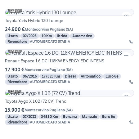
22
Toyota Yaris Hybrid 130 Lounge
24.900 €
Montecorvino Pugliano
(
SA
)
Usato
02/2026
10 Km
Ibrida
Automatico
Rivenditore
AUTOMERCATO STABIA
28
Renault Espace 1.6 DCI 118KW ENERGY EDC INTENS
12.900 €
Montecorvino Pugliano
(
SA
)
Usato
06/2016
177525 Km
Diesel
Automatico
Euro 6e
Rivenditore
AUTOMERCATO STABIA
17
Toyota Aygo X 1.0B (72 CV) Trend
15.900 €
Montecorvino Pugliano
(
SA
)
Usato
07/2022
34580 Km
Benzina
Manuale
Euro 6e
Rivenditore
AUTOMERCATO STABIA