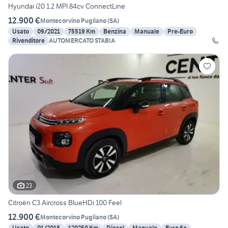
Hyundai i20 1.2 MPI 84cv ConnectLine
12.900 €
Montecorvino Pugliano
(
SA
)
Usato
09/2021
75519 Km
Benzina
Manuale
Pre-Euro
Rivenditore
AUTOMERCATO STABIA
23
Citroën C3 Aircross BlueHDi 100 Feel
12.900 €
Montecorvino Pugliano
(
SA
)
Usato
01/2018
120250 Km
Diesel
Manuale
Euro 6e