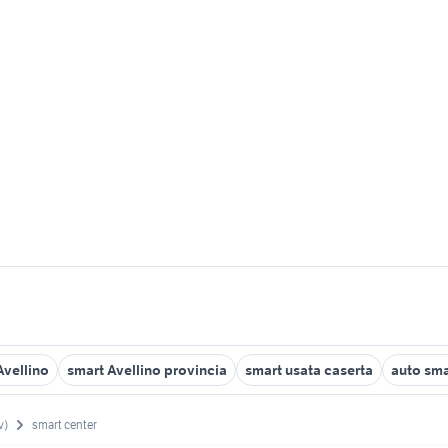
Avellino
smart Avellino provincia
smart usata caserta
auto sm
v)
smart center