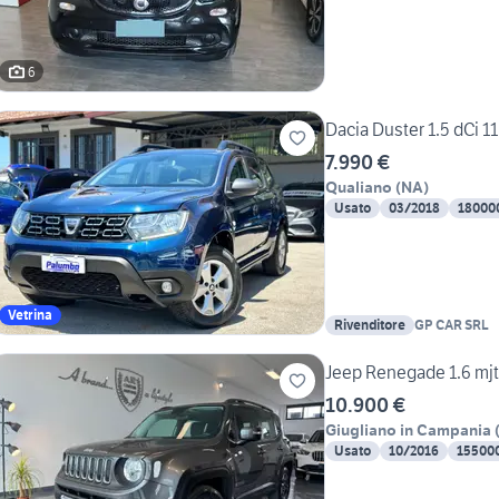
6
Dacia Duster 1.5 dCi 
7.990 €
Qualiano
(
NA
)
Usato
03/2018
18000
Vetrina
Rivenditore
GP CAR SRL
Jeep Renegade 1.6 mjt
10.900 €
Giugliano in Campania
Usato
10/2016
15500