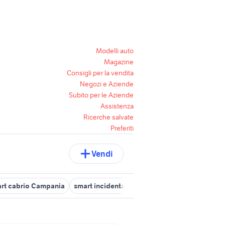
Modelli auto
Magazine
Consigli per la vendita
Negozi e Aziende
Subito per le Aziende
Assistenza
Ricerche salvate
Preferiti
Vendi
art cabrio Campania
smart incidentate auto Campania
smart for