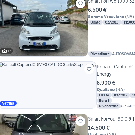
Smart ForTwo 1000 52
6.500 €
Somma Vesuviana
(
NA
)
Usato
02/2013
11100
17
Rivenditore
AUTOSOMM
Renault Captur dC
Energy
8.900 €
Qualiano
(
NA
)
Usato
03/2017
1
Euro 6
Vetrina
Rivenditore
GP CAR 
Smart ForFour 90 0.9 
14.500 €
Qualiano
(
NA
)