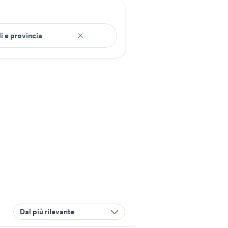
Dal più rilevante