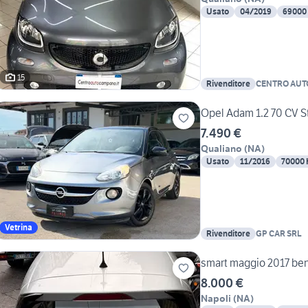
Usato
04/2019
69000
15
Rivenditore
CENTRO AUT
Opel Adam 1.2 70 CV S
7.490 €
Qualiano
(
NA
)
Usato
11/2016
70000
Vetrina
Rivenditore
GP CAR SRL
smart 
8.000 €
Napoli
(
NA
)