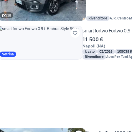
29
Rivenditore
A. R. Centro M
smart fortwo Fortwo 0.9 t
11.500 €
Napoli
(
NA
)
Usato
02/2016
108035 
Vetrina
Rivenditore
Auto Per Tutti 