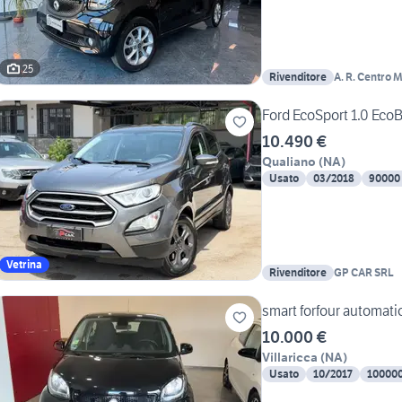
25
Rivenditore
A. R. Centro M
Ford EcoSport 1.0 EcoB
10.490 €
Qualiano
(
NA
)
Usato
03/2018
90000
Vetrina
Rivenditore
GP CAR SRL
smart forfour automati
10.000 €
Villaricca
(
NA
)
Usato
10/2017
10000