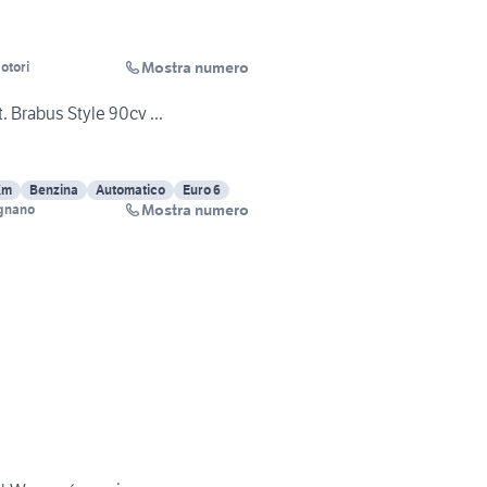
Mostra numero
otori
. Brabus Style 90cv ...
Km
Benzina
Automatico
Euro 6
Mostra numero
Agnano