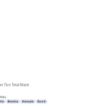
on 71cv Total Black
(
NA
)
 Km
Benzina
Manuale
Euro 6