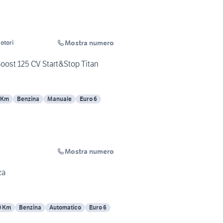
Mostra numero
otori
oost 125 CV Start&Stop Titan
 Km
Benzina
Manuale
Euro 6
Mostra numero
ca
0 Km
Benzina
Automatico
Euro 6