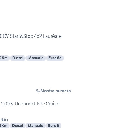
110CV Start&Stop 4x2 Lauréate
0 Km
Diesel
Manuale
Euro 6e
Mostra numero
 120cv Uconnect Pdc Cruise
(
NA
)
0 Km
Diesel
Manuale
Euro 6