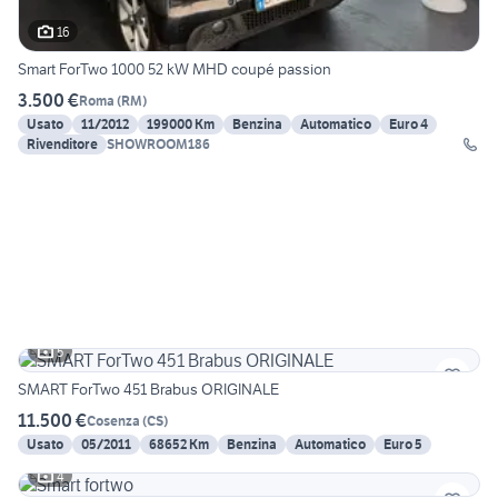
16
Smart ForTwo 1000 52 kW MHD coupé passion
3.500 €
Roma
(
RM
)
Usato
11/2012
199000 Km
Benzina
Automatico
Euro 4
Rivenditore
SHOWROOM186
5
SMART ForTwo 451 Brabus ORIGINALE
11.500 €
Cosenza
(
CS
)
Usato
05/2011
68652 Km
Benzina
Automatico
Euro 5
4