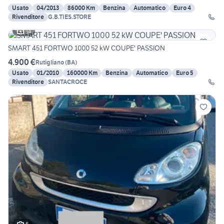
Usato
04/2013
86000 Km
Benzina
Automatico
Euro 4
Rivenditore
G.B.TIES.STORE
14
SMART 451 FORTWO 1000 52 kW COUPE' PASSION
4.900 €
Rutigliano
(
BA
)
Usato
01/2010
160000 Km
Benzina
Automatico
Euro 5
Rivenditore
SANTACROCE