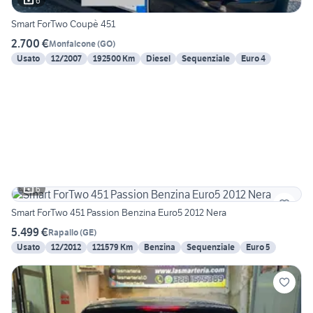
6
Smart ForTwo Coupè 451
2.700 €
Monfalcone
(
GO
)
Usato
12/2007
192500 Km
Diesel
Sequenziale
Euro 4
6
Smart ForTwo 451 Passion Benzina Euro5 2012 Nera
5.499 €
Rapallo
(
GE
)
Usato
12/2012
121579 Km
Benzina
Sequenziale
Euro 5