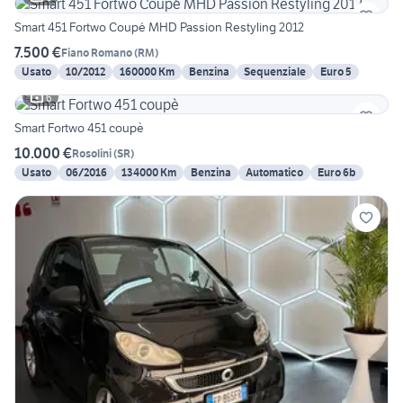
Smart 451 Fortwo Coupé MHD Passion Restyling 2012
7.500 €
Fiano Romano
(
RM
)
Usato
10/2012
160000 Km
Benzina
Sequenziale
Euro 5
6
Smart Fortwo 451 coupè
10.000 €
Rosolini
(
SR
)
Usato
06/2016
134000 Km
Benzina
Automatico
Euro 6b