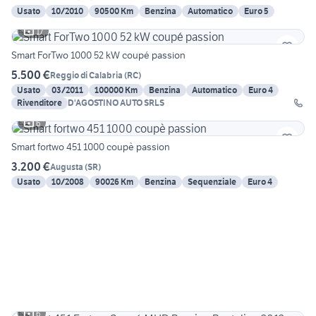
Usato
10/2010
90500 Km
Benzina
Automatico
Euro 5
17
Smart ForTwo 1000 52 kW coupé passion
5.500 €
Reggio di Calabria
(
RC
)
Usato
03/2011
100000 Km
Benzina
Automatico
Euro 4
Rivenditore
D'AGOSTINO AUTO SRLS
6
Smart fortwo 451 1000 coupè passion
3.200 €
Augusta
(
SR
)
Usato
10/2008
90026 Km
Benzina
Sequenziale
Euro 4
6