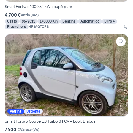
Smart ForTwo 1000 52 kW coupé pure
4.700 €
Anzio
(
RM
)
Usato
06/2011
170000 Km
Benzina
Automatico
Euro 4
Rivenditore
HR MOTORS
Vetrina
Urgente
Smart Fortwo Coupé 1.0 Turbo 84 CV – Look Brabus
7.500 €
Varese
(
VA
)