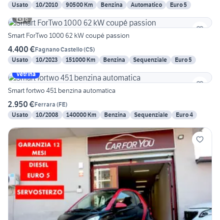
Usato
10/2010
90500 Km
Benzina
Automatico
Euro 5
6
Smart ForTwo 1000 62 kW coupé passion
4.400 €
Fagnano Castello
(
CS
)
Usato
10/2023
151000 Km
Benzina
Sequenziale
Euro 5
Vetrina
Smart fortwo 451 benzina automatica
2.950 €
Ferrara
(
FE
)
Usato
10/2008
140000 Km
Benzina
Sequenziale
Euro 4