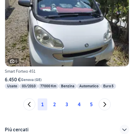
6
Smart Fortwo 451
6.450 €
Genova
(
GE
)
Usato
03/2010
77000 Km
Benzina
Automatico
Euro 5
1
2
3
4
5
Più cercati