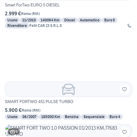
Smart ForTwo EURO 5 DIESEL
2.999 €
Roma
(
RM
)
Usato
11/2010
140094 Km
Diesel
Automatico
Euro 5
Rivenditore
FeM CAR 23 S.R.L.S
SMART FORTWO 451 PULSE TURBO
5.900 €
Roma
(
RM
)
Usato
06/2007
185000 Km
Benzina
Sequenziale
Euro 4
6