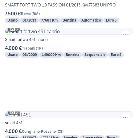
SMART FORT TWO 1.0 PASSION 01/2013 KM.77683 UNIPRO
7.500 €
Roma
(
RM
)
Usato
01/2013
77683 Km
Benzina
Automatico
Euro 5
6
Smart fortwo 451 cabrio
4.000 €
Trapani
(
TP
)
Usato
06/2009
149000 Km
Benzina
Sequenziale
Euro 4
5
smart 451
4.000 €
Corigliano-Rossano
(
CS
)
Usato
11/2007
177441 Km
Benzina
Automatico
Euro 4