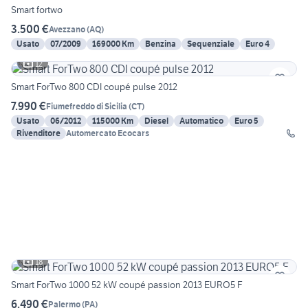
Smart fortwo
3.500 €
Avezzano
(
AQ
)
Usato
07/2009
169000 Km
Benzina
Sequenziale
Euro 4
12
Smart ForTwo 800 CDI coupé pulse 2012
7.990 €
Fiumefreddo di Sicilia
(
CT
)
Usato
06/2012
115000 Km
Diesel
Automatico
Euro 5
Rivenditore
Automercato Ecocars
18
Smart ForTwo 1000 52 kW coupé passion 2013 EURO5 F
6.490 €
Palermo
(
PA
)