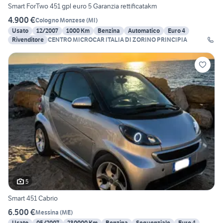
Smart ForTwo 451 gpl euro 5 Garanzia rettificatakm
4.900 €
Cologno Monzese
(
MI
)
Usato
12/2007
1000 Km
Benzina
Automatico
Euro 4
Rivenditore
CENTRO MICROCAR ITALIA DI ZORINO PRINCIPIA
5
Smart 451 Cabrio
6.500 €
Messina
(
ME
)
Usato
05/2007
230000 Km
Benzina
Sequenziale
Euro 4