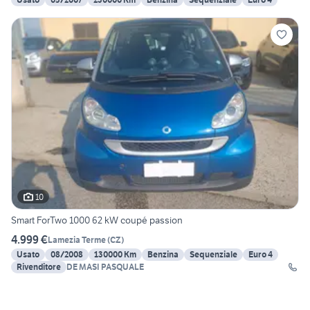
10
Smart ForTwo 1000 62 kW coupé passion
4.999 €
Lamezia Terme
(
CZ
)
Usato
08/2008
130000 Km
Benzina
Sequenziale
Euro 4
Rivenditore
DE MASI PASQUALE