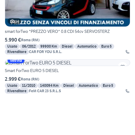
14
smart forTwo *PREZZO VERO* 0.8 CDI 54cv SERVOSTERZ
5.990 €
Roma
(
RM
)
Usato
06/2012
99900 Km
Diesel
Automatico
Euro 5
Rivenditore
CAR FOR YOU S.R.L.
Vetrina
Smart ForTwo EURO 5 DIESEL
2.999 €
Roma
(
RM
)
Usato
11/2010
140094 Km
Diesel
Automatico
Euro 5
Rivenditore
FeM CAR 23 S.R.L.S