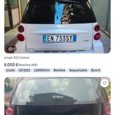
6
smart 451 fortwo
6.000 €
Messina
(
ME
)
Usato
10/2012
110000 Km
Benzina
Sequenziale
Euro 5