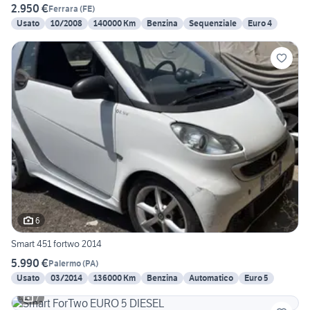
2.950 €
Ferrara
(
FE
)
Usato
10/2008
140000 Km
Benzina
Sequenziale
Euro 4
6
Smart 451 fortwo 2014
5.990 €
Palermo
(
PA
)
Usato
03/2014
136000 Km
Benzina
Automatico
Euro 5
7