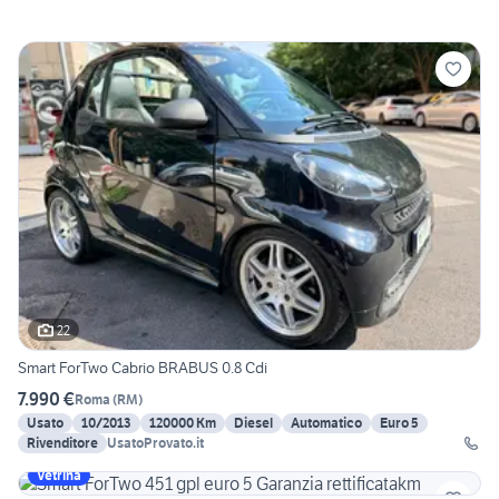
22
Smart ForTwo Cabrio BRABUS 0.8 Cdi
7.990 €
Roma
(
RM
)
Usato
10/2013
120000 Km
Diesel
Automatico
Euro 5
Rivenditore
UsatoProvato.it
Vetrina