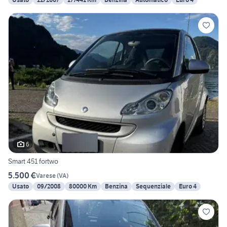
6
Smart 451 fortwo
5.500 €
Varese
(
VA
)
Usato
09/2008
80000 Km
Benzina
Sequenziale
Euro 4