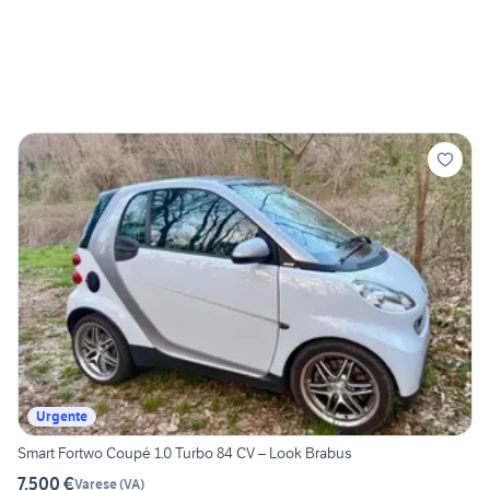
Urgente
Smart Fortwo Coupé 1.0 Turbo 84 CV – Look Brabus
7.500 €
Varese
(
VA
)