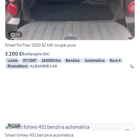
20
Smart ForTwo 1000 52 kW coupé pure
3.200 €
Battipaglia
(
SA
)
Usato
07/2007
190000 Km
Benzina
Automatico
Euro 4
Rivenditore
ALBANESE CAR
4
Smart fortwo 451 benzina automatica