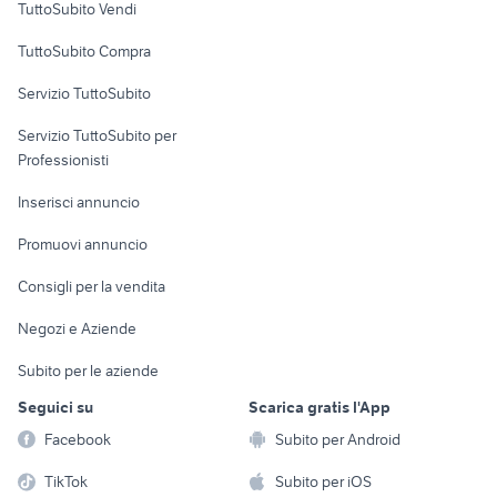
TuttoSubito Vendi
Uffici e Locali
TuttoSubito Compra
commerciali
Servizio TuttoSubito
elettronica
per la casa e la
sports e hobby
Servizio TuttoSubito per
persona
Informatica
Animali
Professionisti
Arredamento e
Console e
Accessori per
Casalinghi
Inserisci annuncio
Videogiochi
animali
Elettrodomestici
Promuovi annuncio
Audio/Video
Musica e Film
Giardino e Fai da te
Consigli per la vendita
Fotografia
Libri e Riviste
Abbigliamento e
Negozi e Aziende
Telefonia
Strumenti Musicali
Accessori
Subito per le aziende
Sports
Tutto per i bambini
Seguici su
Scarica gratis l'App
Biciclette
Facebook
Subito per Android
Collezionismo
TikTok
Subito per iOS