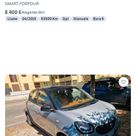
SMART FORFOUR
8.400 €
Magenta
(
MI
)
Usato
04/2019
93600 Km
Gpl
Manuale
Euro 6