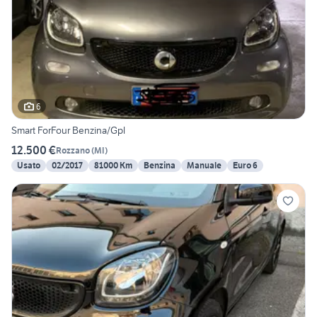
6
Smart ForFour Benzina/Gpl
12.500 €
Rozzano
(
MI
)
Usato
02/2017
81000 Km
Benzina
Manuale
Euro 6