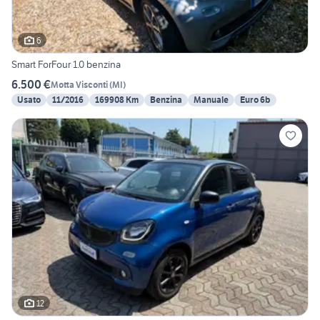
6
Smart ForFour 1.0 benzina
6.500 €
Motta Visconti
(
MI
)
Usato
11/2016
169908 Km
Benzina
Manuale
Euro 6b
12