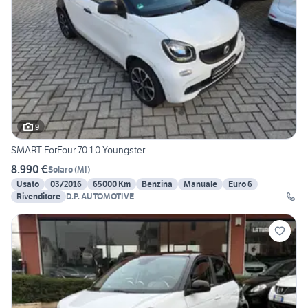
9
SMART ForFour 70 1.0 Youngster
8.990 €
Solaro
(
MI
)
Usato
03/2016
65000 Km
Benzina
Manuale
Euro 6
Rivenditore
D.P. AUTOMOTIVE