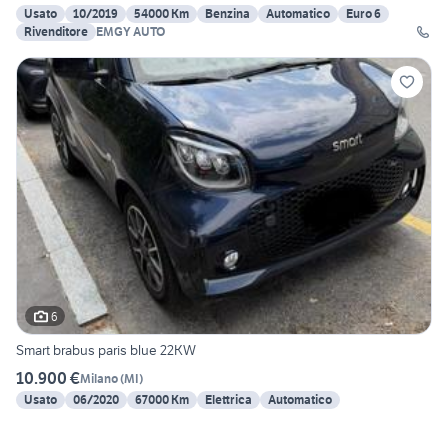
Usato
10/2019
54000 Km
Benzina
Automatico
Euro 6
Rivenditore
EMGY AUTO
6
Smart brabus paris blue 22KW
10.900 €
Milano
(
MI
)
Usato
06/2020
67000 Km
Elettrica
Automatico