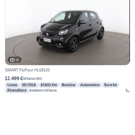
10
SMART ForFour HL68135
12.499 €
Milano
(
MI
)
Usato
05/2018
83881 Km
Benzina
Automatico
Euro 6e
Rivenditore
Autohero Milano