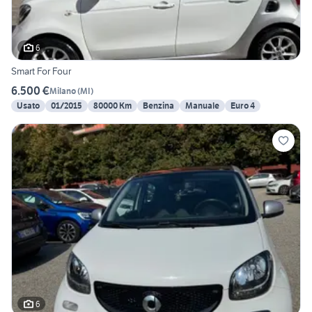
6
Smart For Four
6.500 €
Milano
(
MI
)
Usato
01/2015
80000 Km
Benzina
Manuale
Euro 4
6