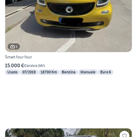
6
Smart four four
15.000 €
Corsico
(
MI
)
Usato
07/2019
18700 Km
Benzina
Manuale
Euro 6