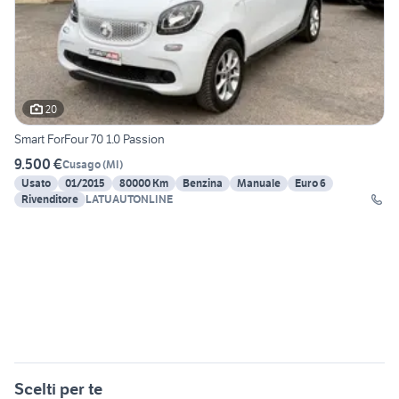
20
Smart ForFour 70 1.0 Passion
9.500 €
Cusago
(
MI
)
Usato
01/2015
80000 Km
Benzina
Manuale
Euro 6
Rivenditore
LATUAUTONLINE
Scelti per te