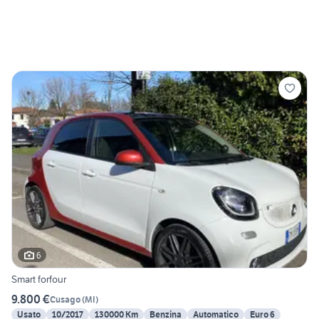
6
Smart forfour
9.800 €
Cusago
(
MI
)
Usato
10/2017
130000 Km
Benzina
Automatico
Euro 6