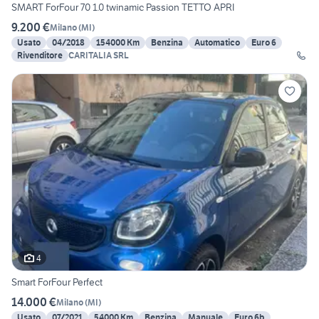
SMART ForFour 70 1.0 twinamic Passion TETTO APRI
9.200 €
Milano
(
MI
)
Usato
04/2018
154000 Km
Benzina
Automatico
Euro 6
Rivenditore
CARITALIA SRL
4
Smart ForFour Perfect
14.000 €
Milano
(
MI
)
Usato
07/2021
54000 Km
Benzina
Manuale
Euro 6b