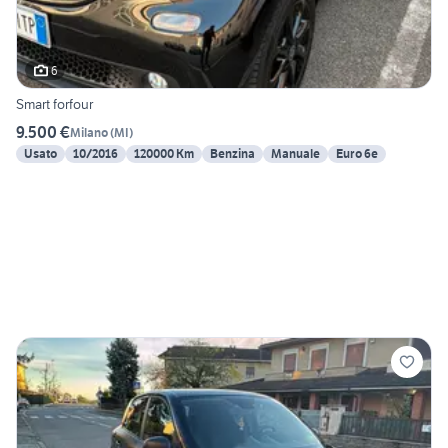
6
Smart forfour
9.500 €
Milano
(
MI
)
Usato
10/2016
120000 Km
Benzina
Manuale
Euro 6e