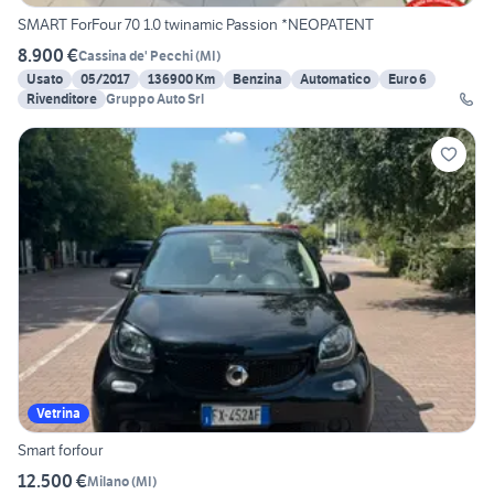
SMART ForFour 70 1.0 twinamic Passion *NEOPATENT
8.900 €
Cassina de' Pecchi
(
MI
)
Usato
05/2017
136900 Km
Benzina
Automatico
Euro 6
Rivenditore
Gruppo Auto Srl
Vetrina
Smart forfour
12.500 €
Milano
(
MI
)