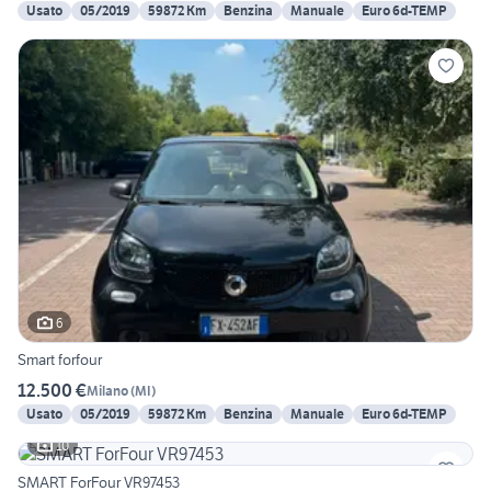
Usato
05/2019
59872 Km
Benzina
Manuale
Euro 6d-TEMP
6
Smart forfour
12.500 €
Milano
(
MI
)
Usato
05/2019
59872 Km
Benzina
Manuale
Euro 6d-TEMP
10
SMART ForFour VR97453