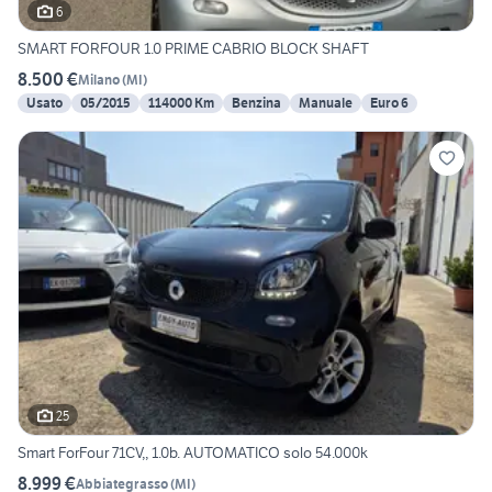
6
SMART FORFOUR 1.0 PRIME CABRIO BLOCK SHAFT
8.500 €
Milano
(
MI
)
Usato
05/2015
114000 Km
Benzina
Manuale
Euro 6
25
Smart ForFour 71CV,, 1.0b. AUTOMATICO solo 54.000k
8.999 €
Abbiategrasso
(
MI
)