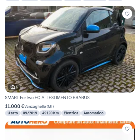
6
SMART ForTwo EQ ALLESTIMENTO BRABUS
11.000 €
Vanzaghello
(
MI
)
Usato
09/2019
49120 Km
Elettrica
Automatico