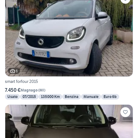
6
smart forfour 2015
7.450 €
Magnago
(
MI
)
Usato
07/2015
135000 Km
Benzina
Manuale
Euro 6b