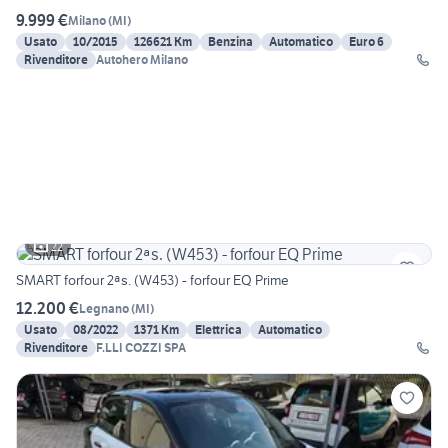
9.999 €
Milano
(
MI
)
Usato
10/2015
126621 Km
Benzina
Automatico
Euro 6
Rivenditore
Autohero Milano
22
SMART forfour 2ªs. (W453) - forfour EQ Prime
12.200 €
Legnano
(
MI
)
Usato
08/2022
1371 Km
Elettrica
Automatico
Rivenditore
F.LLI COZZI SPA