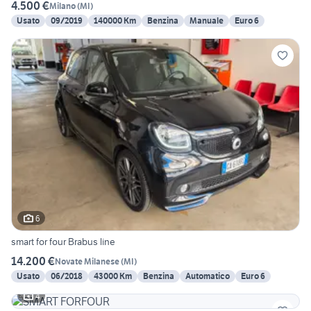
4.500 €
Milano
(
MI
)
Usato
09/2019
140000 Km
Benzina
Manuale
Euro 6
6
smart for four Brabus line
14.200 €
Novate Milanese
(
MI
)
Usato
06/2018
43000 Km
Benzina
Automatico
Euro 6
4