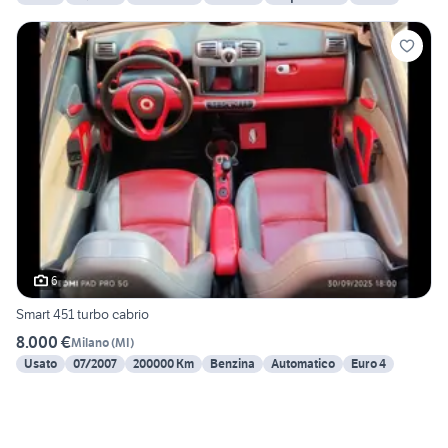
6
Smart 451 turbo cabrio
8.000 €
Milano
(
MI
)
Usato
07/2007
200000 Km
Benzina
Automatico
Euro 4