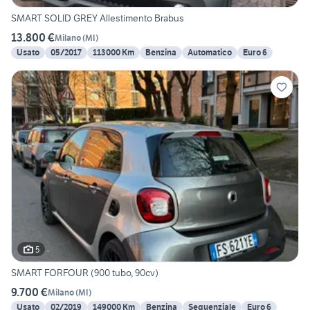
SMART SOLID GREY Allestimento Brabus
13.800 €
Milano
(
MI
)
Usato
05/2017
113000 Km
Benzina
Automatico
Euro 6
5
SMART FORFOUR (900 tubo, 90cv)
9.700 €
Milano
(
MI
)
Usato
02/2019
149000 Km
Benzina
Sequenziale
Euro 6