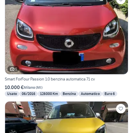
5
Smart ForFour Passion 1.0 benzina automatica 71 cv
10.000 €
Milano
(
MI
)
Usato
06/2016
126000 Km
Benzina
Automatico
Euro 6