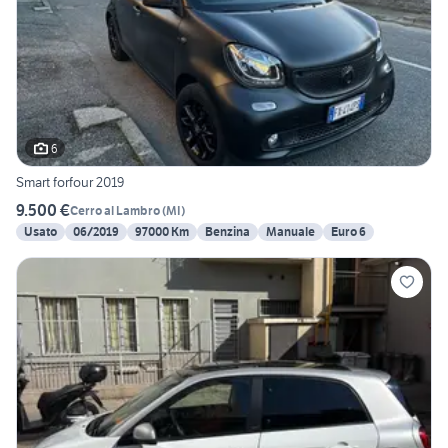
6
Smart forfour 2019
9.500 €
Cerro al Lambro
(
MI
)
Usato
06/2019
97000 Km
Benzina
Manuale
Euro 6