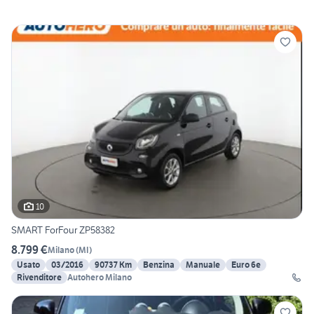
10
SMART ForFour ZP58382
8.799 €
Milano
(
MI
)
Usato
03/2016
90737 Km
Benzina
Manuale
Euro 6e
Rivenditore
Autohero Milano