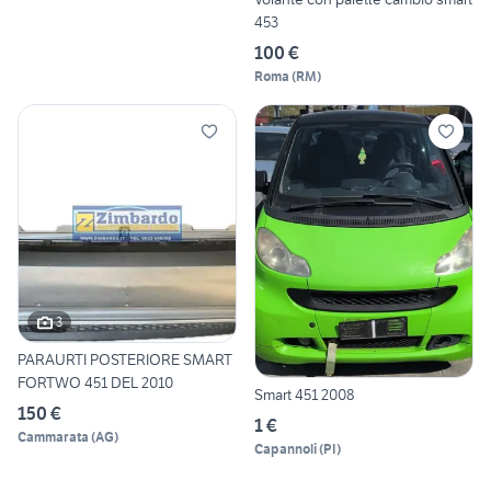
453
100 €
Roma
(
RM
)
3
PARAURTI POSTERIORE SMART
FORTWO 451 DEL 2010
Smart 451 2008
150 €
1 €
Cammarata
(
AG
)
Capannoli
(
PI
)