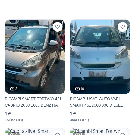
8
10
RICAMBI SMART FORTWO 451
RICAMBI USATI AUTO VARI
CABRIO 2009 1.0cc BENZINA
SMART 451 2008 800 DIESEL
1 €
1 €
Torino
(
TO
)
Aversa
(
CE
)
9
5