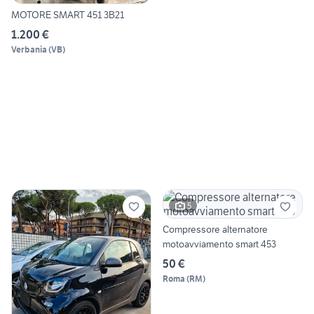
MOTORE SMART 451 3B21
1.200 €
Verbania
(
VB
)
5
Compressore alternatore
motoavviamento smart 453
50 €
Roma
(
RM
)