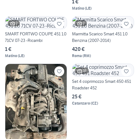
1 €
Matino
(
LE
)
7
7
SMART FORTWO COUPE 451 1.0
Marmitta Scarico Smart 451 1.0
71CV 07-23 -Ricambi
Benzina (2007-2014)
1 €
420 €
Matino
(
LE
)
Roma
(
RM
)
16
Set 4 coprimozzo Smart 450 451
Roadster 452
25 €
Catanzaro
(
CZ
)