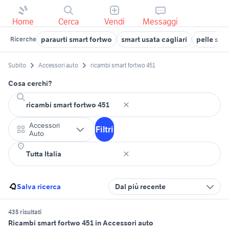
Home
Cerca
Vendi
Messaggi
paraurti smart fortwo
smart usata cagliari
pelle sma
Ricerche
Subito
Accessori auto
ricambi smart fortwo 451
Cosa cerchi?
Accessori
Filtri
Auto
Salva ricerca
Dal più recente
435 risultati
Ricambi smart fortwo 451 in Accessori auto