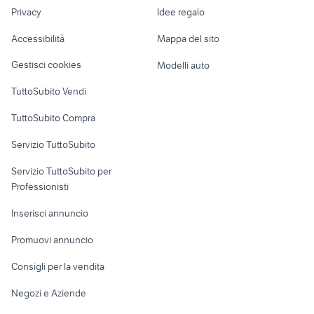
lavoro
twinair gpl
auto Vinchiaturo
Privacy
Idee regalo
Garage e box
Caravan e Camper
Accessibilità
Mappa del sito
Loft, mansarde e
Veicoli commerciali
altro
Gestisci cookies
Modelli auto
Case vacanza
TuttoSubito Vendi
Uffici e Locali
TuttoSubito Compra
commerciali
Servizio TuttoSubito
elettronica
per la casa e la
sports e hobby
Servizio TuttoSubito per
persona
Informatica
Animali
Professionisti
Arredamento e
Console e
Accessori per
Casalinghi
Inserisci annuncio
Videogiochi
animali
Elettrodomestici
Promuovi annuncio
Audio/Video
Musica e Film
Giardino e Fai da te
Consigli per la vendita
Fotografia
Libri e Riviste
Abbigliamento e
Negozi e Aziende
Telefonia
Strumenti Musicali
Accessori