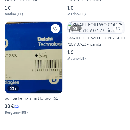
1 €
1 €
Matino
(
LE
)
Matino
(
LE
)
6
SMART FORTWO COUPE 451 1.0
71CV 07-23 -ricambi
1 €
Matino
(
LE
)
3
pompa freni x smart fortwo 451
30 €
Bergamo
(
BG
)