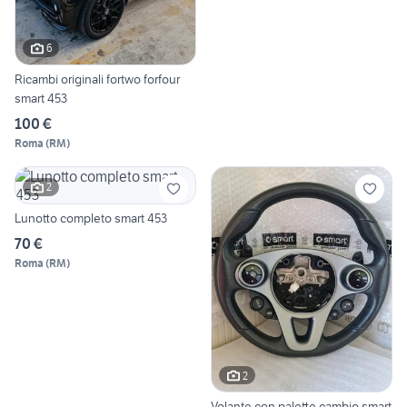
6
Ricambi originali fortwo forfour
smart 453
100 €
Roma
(
RM
)
2
Lunotto completo smart 453
70 €
Roma
(
RM
)
2
Volante con palette cambio smart