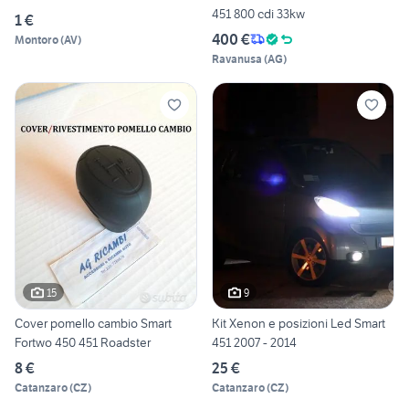
451 800 cdi 33kw
1 €
400 €
Montoro
(
AV
)
Ravanusa
(
AG
)
15
9
Cover pomello cambio Smart
Kit Xenon e posizioni Led Smart
Fortwo 450 451 Roadster
451 2007 - 2014
8 €
25 €
Catanzaro
(
CZ
)
Catanzaro
(
CZ
)