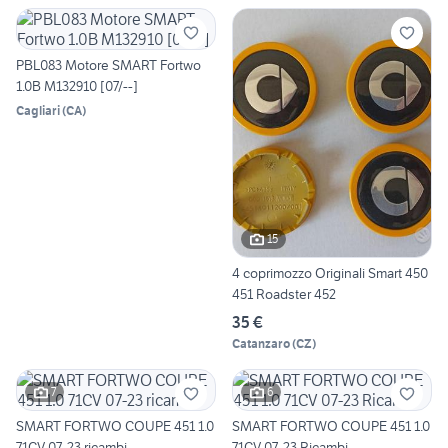
PBL083 Motore SMART Fortwo
1.0B M132910 [07/--]
Cagliari
(
CA
)
15
4 coprimozzo Originali Smart 450
451 Roadster 452
35 €
Catanzaro
(
CZ
)
7
6
SMART FORTWO COUPE 451 1.0
SMART FORTWO COUPE 451 1.0
71CV 07-23 ricambi
71CV 07-23 Ricambi