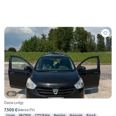
6
Dacia Lodgy
7.500 €
Oderzo
(
TV
)
Usato
09/2016
127126 Km
Benzina
Manuale
Euro 6