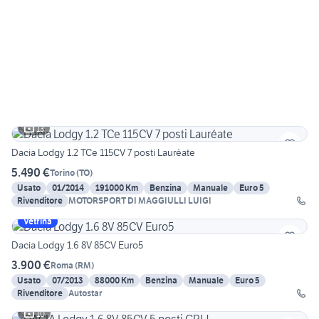
13
Dacia Lodgy 1.2 TCe 115CV 7 posti Lauréate
5.490 €
Torino
(
TO
)
Usato
01/2014
191000 Km
Benzina
Manuale
Euro 5
Rivenditore
MOTORSPORT DI MAGGIULLI LUIGI
Vetrina
Dacia Lodgy 1.6 8V 85CV Euro5
3.900 €
Roma
(
RM
)
Usato
07/2013
88000 Km
Benzina
Manuale
Euro 5
Rivenditore
Autostar
10