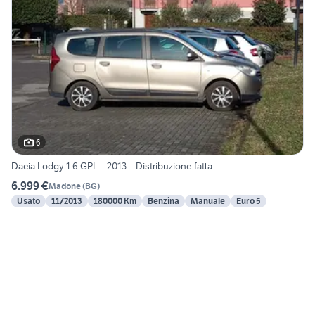
6
Dacia Lodgy 1.6 GPL – 2013 – Distribuzione fatta –
6.999 €
Madone
(
BG
)
Usato
11/2013
180000 Km
Benzina
Manuale
Euro 5