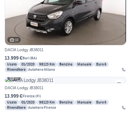
10
DACIA Lodgy JB38011
13.999 €
Bari
(
BA
)
Usato
01/2020
98123 Km
Benzina
Manuale
Euro 6
Rivenditore
Autohero Milano
10
DACIA Lodgy JB38011
13.999 €
Firenze
(
FI
)
Usato
01/2020
98123 Km
Benzina
Manuale
Euro 6
Rivenditore
Autohero Firenze