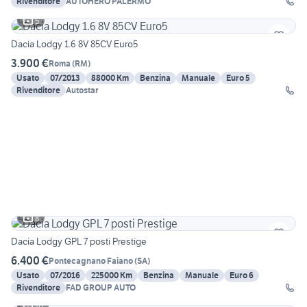
Rivenditore
AUTOHERO PALERMO
5
Dacia Lodgy 1.6 8V 85CV Euro5
3.900 €
Roma
(
RM
)
Usato
07/2013
88000 Km
Benzina
Manuale
Euro 5
Rivenditore
Autostar
8
Dacia Lodgy GPL 7 posti Prestige
6.400 €
Pontecagnano Faiano
(
SA
)
Usato
07/2016
225000 Km
Benzina
Manuale
Euro 6
Rivenditore
FAD GROUP AUTO