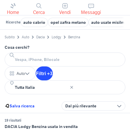
Home
Cerca
Vendi
Messaggi
auto cabrio
opel zafira metano
auto usate misilmeri
Ricerche
Subito
Auto
Dacia
Lodgy
Benzina
Cosa cerchi?
Filtri +3
Auto
Salva ricerca
Dal più rilevante
19 risultati
DACIA Lodgy Benzina usata in vendita