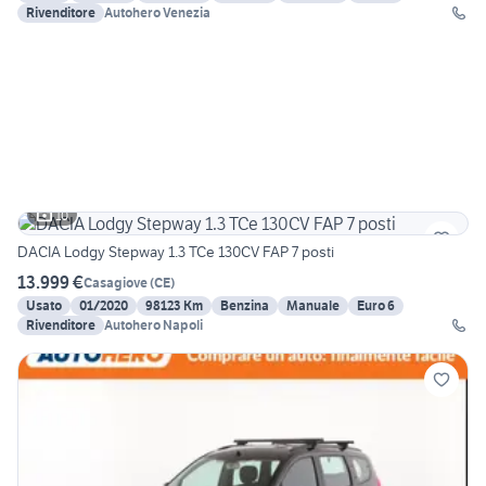
Rivenditore
Autohero Venezia
10
DACIA Lodgy Stepway 1.3 TCe 130CV FAP 7 posti
13.999 €
Casagiove
(
CE
)
Usato
01/2020
98123 Km
Benzina
Manuale
Euro 6
Rivenditore
Autohero Napoli