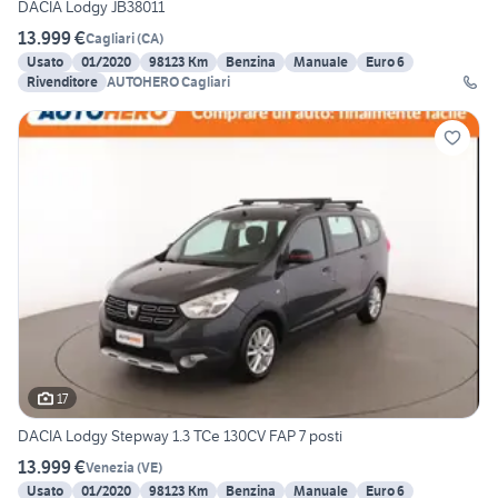
DACIA Lodgy JB38011
13.999 €
Cagliari
(
CA
)
Usato
01/2020
98123 Km
Benzina
Manuale
Euro 6
Rivenditore
AUTOHERO Cagliari
17
DACIA Lodgy Stepway 1.3 TCe 130CV FAP 7 posti
13.999 €
Venezia
(
VE
)
Usato
01/2020
98123 Km
Benzina
Manuale
Euro 6