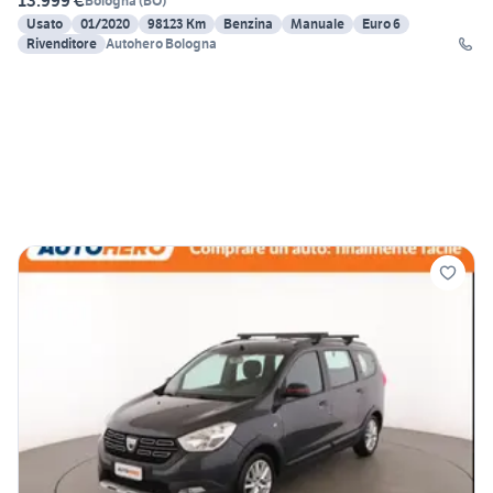
13.999 €
Bologna
(
BO
)
Usato
01/2020
98123 Km
Benzina
Manuale
Euro 6
Rivenditore
Autohero Bologna