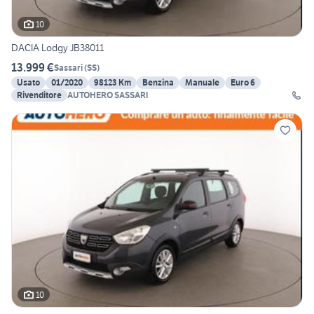
10
DACIA Lodgy JB38011
13.999 €
Sassari
(
SS
)
Usato
01/2020
98123 Km
Benzina
Manuale
Euro 6
Rivenditore
AUTOHERO SASSARI
10