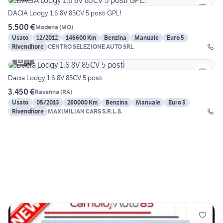
DACIA Lodgy 1.6 8V 85CV 5 posti GPL!
5.500 €
Modena
(
MO
)
Usato
12/2012
146600 Km
Benzina
Manuale
Euro 5
Rivenditore
CENTRO SELEZIONE AUTO SRL
11
Dacia Lodgy 1.6 8V 85CV 5 posti
3.450 €
Ravenna
(
RA
)
Usato
05/2013
260000 Km
Benzina
Manuale
Euro 5
Rivenditore
MAXIMILIAN CARS S.R.L.S.