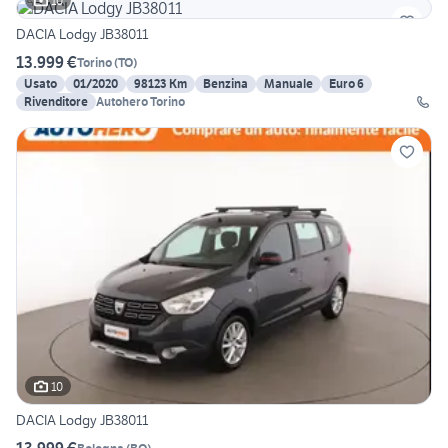
10
DACIA Lodgy JB38011
13.999 €
Torino
(
TO
)
Usato
01/2020
98123 Km
Benzina
Manuale
Euro 6
Rivenditore
Autohero Torino
10
DACIA Lodgy JB38011