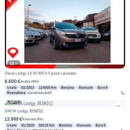
19
Dacia Lodgy 1.6 8V 85CV 5 posti Lauréate
6.600 €
Ardea
(
RM
)
Usato
02/2013
114000 Km
Benzina
Manuale
Euro 5
Rivenditore
CambioAuto85
10
DACIA Lodgy JB38011
13.999 €
Palermo
(
PA
)
Usato
01/2020
98123 Km
Benzina
Manuale
Euro 6