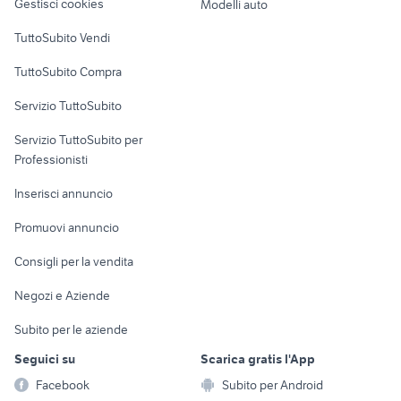
Gestisci cookies
Modelli auto
Case vacanza
TuttoSubito Vendi
Uffici e Locali
TuttoSubito Compra
commerciali
Servizio TuttoSubito
elettronica
per la casa e la
sports e hobby
Servizio TuttoSubito per
persona
Informatica
Animali
Professionisti
Arredamento e
Console e
Accessori per
Casalinghi
Inserisci annuncio
Videogiochi
animali
Elettrodomestici
Promuovi annuncio
Audio/Video
Musica e Film
Giardino e Fai da te
Consigli per la vendita
Fotografia
Libri e Riviste
Abbigliamento e
Negozi e Aziende
Telefonia
Strumenti Musicali
Accessori
Subito per le aziende
Sports
Tutto per i bambini
Seguici su
Scarica gratis l'App
Biciclette
Facebook
Subito per Android