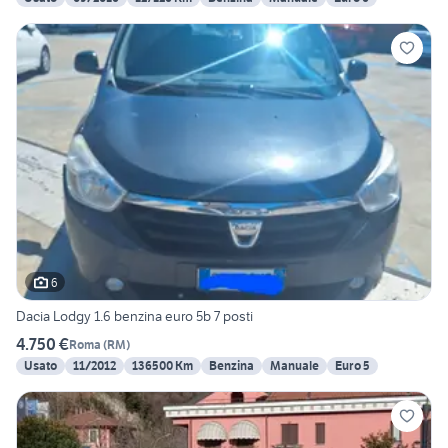
6
Dacia Lodgy 1.6 benzina euro 5b 7 posti
4.750 €
Roma
(
RM
)
Usato
11/2012
136500 Km
Benzina
Manuale
Euro 5