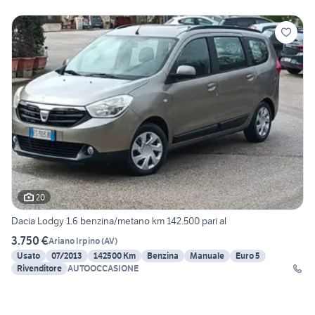
20
Dacia Lodgy 1.6 benzina/metano km 142.500 pari al
3.750 €
Ariano Irpino
(
AV
)
Usato
07/2013
142500 Km
Benzina
Manuale
Euro 5
Rivenditore
AUTOOCCASIONE