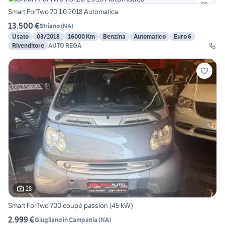
Smart ForTwo 70 1.0 2018 Automatica
13.500 €
Striano
(
NA
)
Usato
03/2018
16000 Km
Benzina
Automatico
Euro 6
Rivenditore
AUTO REGA
28
Smart ForTwo 700 coupé passion (45 kW)
2.999 €
Giugliano in Campania
(
NA
)