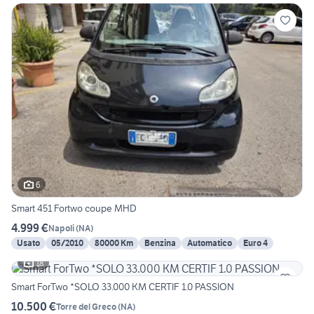
6
Smart 451 Fortwo coupe MHD
4.999 €
Napoli
(
NA
)
Usato
05/2010
80000 Km
Benzina
Automatico
Euro 4
18
Smart ForTwo *SOLO 33.000 KM CERTIF 1.0 PASSION
10.500 €
Torre del Greco
(
NA
)