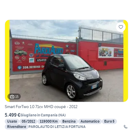
15
Smart ForTwo 1.0 71cv MHD coupé - 2012
5.499 €
Giugliano in Campania
(
NA
)
Usato
05/2012
119000 Km
Benzina
Automatico
Euro 5
Rivenditore
PAROLAUTO DI LETIZIA FORTUNA