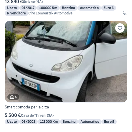
13.890 €
Striano
(
NA
)
Usato
01/2017
108000 Km
Benzina
Automatico
Euro 6
Rivenditore
Ciro Lombardi - Automotive
6
Smart comoda per la citta
5.500 €
Cava de' Tirreni
(
SA
)
Usato
06/2008
128000 Km
Benzina
Automatico
Euro 5