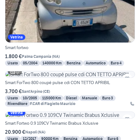
Vetrina
Smart fortwo
1.800 €
Palma Campania
(
NA
)
Usato
05/2004
140000 Km
Benzina
Automatico
Euro 4
12
Smart ForTwo 800 coupé pulse cdi CON TETTO APRIBIL
3.700 €
Sant'Arpino
(
CE
)
Usato
10/2005
115000 Km
Diesel
Manuale
Euro 3
Rivenditore
F.CAR di Flagiello Maurizio
Vetrina
Smart Fortwo 0.9 109CV Twinamic Brabus Xclusive
20.900 €
Napoli
(
NA
)
Usato
12/2017
90000 Km
Benzina
Automatico
Euro 6