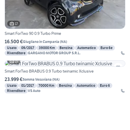
17
Smart ForTwo 90 0.9 Turbo Prime
16.500 €
Giugliano in Campania
(
NA
)
Usato
09/2017
39000 Km
Benzina
Automatico
Euro 6e
Rivenditore
GARGANO MOTOR GROUP S.R.L.
15
Smart ForTwo BRABUS 0.9 Turbo twinamic Xclusive
23.999 €
Somma Vesuviana
(
NA
)
Usato
01/2017
70000 Km
Benzina
Automatico
Euro 6
Rivenditore
VS Auto