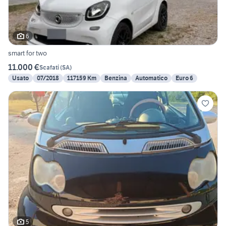
6
smart for two
11.000 €
Scafati
(
SA
)
Usato
07/2018
117159 Km
Benzina
Automatico
Euro 6
5