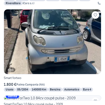
Rivenditore
iCars s.r.l
6
Smart fortwo
1.800 €
Palma Campania
(
NA
)
Usato
05/2004
140000 Km
Benzina
Automatico
Euro 4
Vetrina
Smart ForTwo 1.0 84cv coupé pulse - 2009