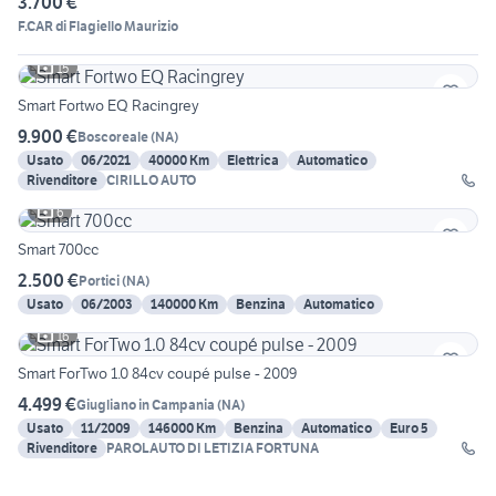
3.700 €
F.CAR di Flagiello Maurizio
15
Smart Fortwo EQ Racingrey
9.900 €
Boscoreale
(
NA
)
Usato
06/2021
40000 Km
Elettrica
Automatico
Rivenditore
CIRILLO AUTO
6
Smart 700cc
2.500 €
Portici
(
NA
)
Usato
06/2003
140000 Km
Benzina
Automatico
16
Smart ForTwo 1.0 84cv coupé pulse - 2009
4.499 €
Giugliano in Campania
(
NA
)
Usato
11/2009
146000 Km
Benzina
Automatico
Euro 5
Rivenditore
PAROLAUTO DI LETIZIA FORTUNA