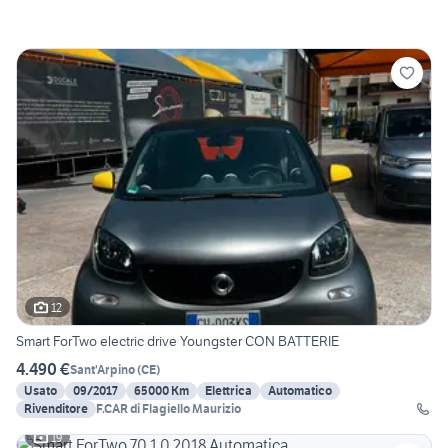
12
Smart ForTwo electric drive Youngster CON BATTERIE
4.490 €
Sant'Arpino
(
CE
)
Usato
09/2017
65000 Km
Elettrica
Automatico
Rivenditore
F.CAR di Flagiello Maurizio
19