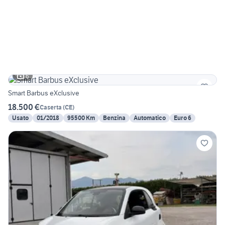
6
Smart Barbus eXclusive
18.500 €
Caserta
(
CE
)
Usato
01/2018
95500 Km
Benzina
Automatico
Euro 6