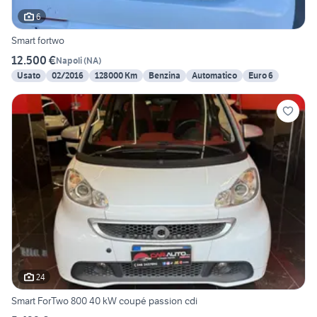
6
Smart fortwo
12.500 €
Napoli
(
NA
)
Usato
02/2016
128000 Km
Benzina
Automatico
Euro 6
24
Smart ForTwo 800 40 kW coupé passion cdi