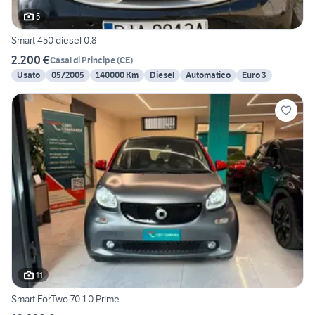
5
Smart 450 diesel 0.8
2.200 €
Casal di Principe
(
CE
)
Usato
05/2005
140000 Km
Diesel
Automatico
Euro 3
11
Smart ForTwo 70 1.0 Prime