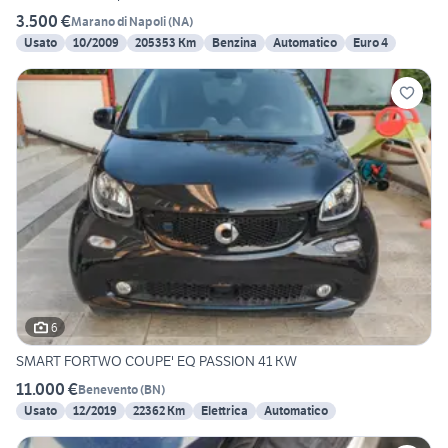
3.500 €
Marano di Napoli
(
NA
)
Usato
10/2009
205353 Km
Benzina
Automatico
Euro 4
6
SMART FORTWO COUPE' EQ PASSION 41 KW
11.000 €
Benevento
(
BN
)
Usato
12/2019
22362 Km
Elettrica
Automatico