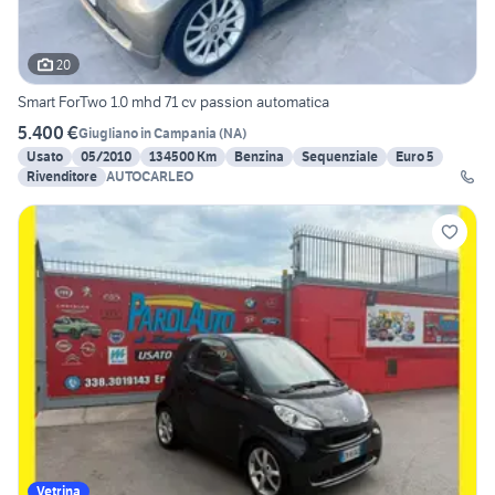
20
Smart ForTwo 1.0 mhd 71 cv passion automatica
5.400 €
Giugliano in Campania
(
NA
)
Usato
05/2010
134500 Km
Benzina
Sequenziale
Euro 5
Rivenditore
AUTOCARLEO
Vetrina