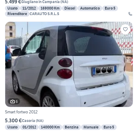
5.499 €
Giugliano in Campania
(
NA
)
Usato
11/2012
169000 Km
Diesel
Automatico
Euro 5
Rivenditore
CARAUTO S.R.L.S
6
Smart fortwo 2012
5.300 €
Casoria
(
NA
)
Usato
01/2012
140000 Km
Benzina
Manuale
Euro 5