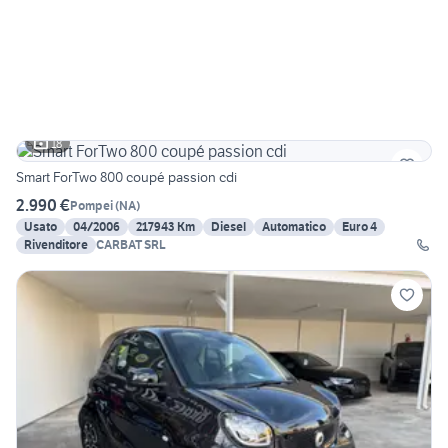
18
Smart ForTwo 800 coupé passion cdi
2.990 €
Pompei
(
NA
)
Usato
04/2006
217943 Km
Diesel
Automatico
Euro 4
Rivenditore
CARBAT SRL