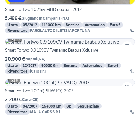
Smart ForTwo 1.0 71cv MHD coupé - 2012
5.499 €
Giugliano in Campania
(
NA
)
Usato
05/2012
119000 Km
Benzina
Automatico
Euro 5
Rivenditore
PAROLAUTO DI LETIZIA FORTUNA
10
Smart Fortwo 0.9 109CV Twinamic Brabus Xclusive
20.900 €
Napoli
(
NA
)
Usato
12/2017
90000 Km
Benzina
Automatico
Euro 6
Rivenditore
iCars s.r.l
8
Smart ForTwo 1.0Gpl(PRIVATO)-2007
3.200 €
Curti
(
CE
)
Usato
04/2007
154000 Km
Gpl
Sequenziale
Rivenditore
MA LU CARS S.R.L.