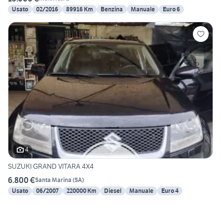
Usato
02/2016
89916 Km
Benzina
Manuale
Euro 6
4
SUZUKI GRAND VITARA 4X4
6.800 €
Santa Marina
(
SA
)
Usato
06/2007
220000 Km
Diesel
Manuale
Euro 4