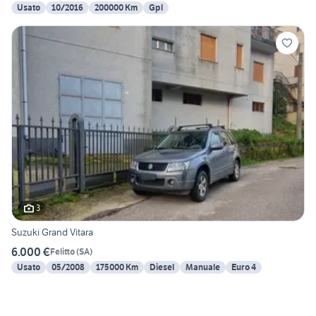
Usato
10/2016
200000 Km
Gpl
3
Suzuki Grand Vitara
6.000 €
Felitto
(
SA
)
Usato
05/2008
175000 Km
Diesel
Manuale
Euro 4