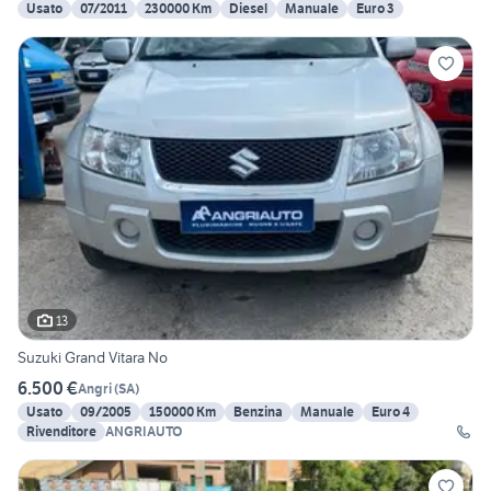
Usato
07/2011
230000 Km
Diesel
Manuale
Euro 3
13
Suzuki Grand Vitara No
6.500 €
Angri
(
SA
)
Usato
09/2005
150000 Km
Benzina
Manuale
Euro 4
Rivenditore
ANGRIAUTO