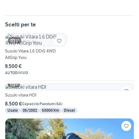
Scelti per te
17
Suzuki Vitara 1.6 DDiS 4WD
AllGrip Yoru
9.500 €
AUTODIVIVO
6
Suzuki vitara HDI
8.500 €
Capaccio Paestum
(
SA
)
Usato
05/2002
50000 Km
Diesel