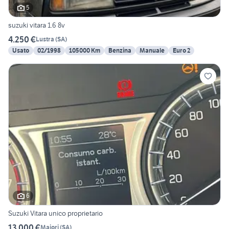
5
suzuki vitara 1.6 8v
4.250 €
Lustra
(
SA
)
Usato
02/1998
105000 Km
Benzina
Manuale
Euro 2
6
Suzuki Vitara unico proprietario
13.000 €
Maiori
(
SA
)