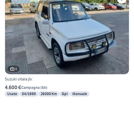
6
Suzuki vitara jlx
4.600 €
Campagna
(
SA
)
Usato
04/1989
26000 Km
Gpl
Manuale