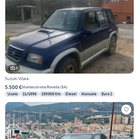
5
Suzuki Vitara
5.500 €
Montecorvino Rovella
(
SA
)
Usato
11/1996
195000 Km
Diesel
Manuale
Euro 2