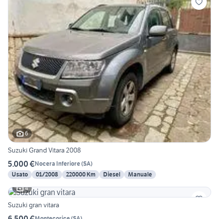
6
Suzuki Grand Vitara 2008
5.000 €
Nocera Inferiore
(
SA
)
Usato
01/2008
220000 Km
Diesel
Manuale
4
Suzuki gran vitara
6.500 €
Montecorice
(
SA
)