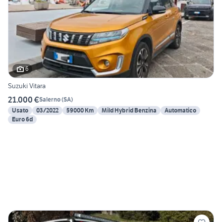
6
Suzuki Vitara
21.000 €
Salerno
(
SA
)
Usato
03/2022
59000 Km
Mild Hybrid Benzina
Automatico
Euro 6d