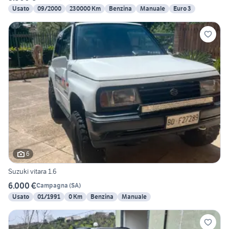
Usato
09/2000
230000 Km
Benzina
Manuale
Euro 3
6
Suzuki vitara 1.6
6.000 €
Campagna
(
SA
)
Usato
01/1991
0 Km
Benzina
Manuale