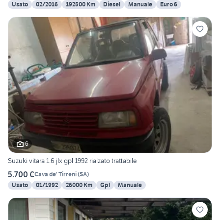
Usato
02/2016
192500 Km
Diesel
Manuale
Euro 6
6
Suzuki vitara 1.6 jlx gpl 1992 rialzato trattabile
5.700 €
Cava de' Tirreni
(
SA
)
Usato
01/1992
26000 Km
Gpl
Manuale