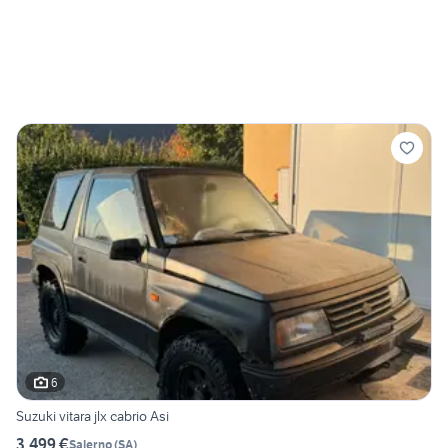
6
Suzuki vitara jlx cabrio Asi
3.499 €
Salerno
(
SA
)