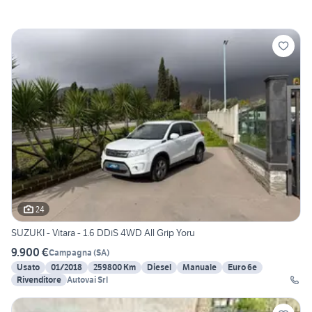
24
SUZUKI - Vitara - 1.6 DDiS 4WD All Grip Yoru
9.900 €
Campagna
(
SA
)
Usato
01/2018
259800 Km
Diesel
Manuale
Euro 6e
Rivenditore
Autovai Srl