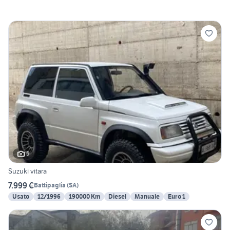
5
Suzuki vitara
7.999 €
Battipaglia
(
SA
)
Usato
12/1996
190000 Km
Diesel
Manuale
Euro 1