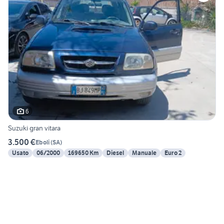
6
Suzuki gran vitara
3.500 €
Eboli
(
SA
)
Usato
06/2000
169650 Km
Diesel
Manuale
Euro 2