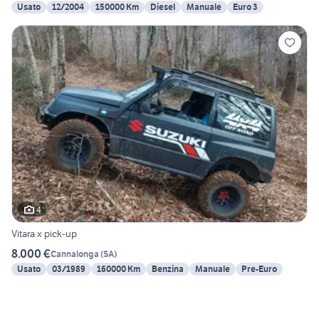
Usato
12/2004
150000 Km
Diesel
Manuale
Euro 3
4
Vitara x pick-up
8.000 €
Cannalonga
(
SA
)
Usato
03/1989
160000 Km
Benzina
Manuale
Pre-Euro