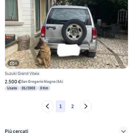
6
Suzuki Grand Vitara
2.500 €
San Gregorio Magno
(
SA
)
Usato
01/2003
0 Km
1
2
Più cercati