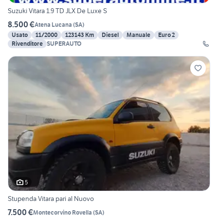
Suzuki Vitara 1.9 TD JLX De Luxe S
8.500 €
Atena Lucana
(
SA
)
Usato
11/2000
123143 Km
Diesel
Manuale
Euro 2
Rivenditore
SUPERAUTO
5
Stupenda Vitara pari al Nuovo
7.500 €
Montecorvino Rovella
(
SA
)