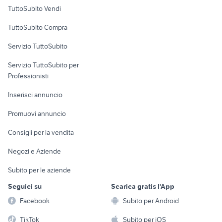
Case vacanza
TuttoSubito Vendi
Uffici e Locali
TuttoSubito Compra
commerciali
Servizio TuttoSubito
elettronica
per la casa e la
sports e hobby
Servizio TuttoSubito per
persona
Informatica
Animali
Professionisti
Arredamento e
Console e
Accessori per
Casalinghi
Inserisci annuncio
Videogiochi
animali
Elettrodomestici
Promuovi annuncio
Audio/Video
Musica e Film
Giardino e Fai da te
Consigli per la vendita
Fotografia
Libri e Riviste
Abbigliamento e
Negozi e Aziende
Telefonia
Strumenti Musicali
Accessori
Subito per le aziende
Sports
Tutto per i bambini
Seguici su
Scarica gratis l'App
Biciclette
Facebook
Subito per Android
Collezionismo
TikTok
Subito per iOS