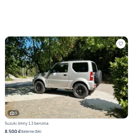
5
Suzuki Jimny 1.3 benzina
8.500 €
Salerno
(
SA
)