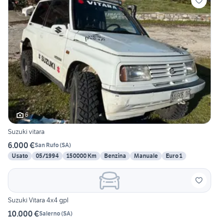
6
Suzuki vitara
6.000 €
San Rufo
(
SA
)
Usato
05/1994
150000 Km
Benzina
Manuale
Euro 1
Suzuki Vitara 4x4 gpl
10.000 €
Salerno
(
SA
)