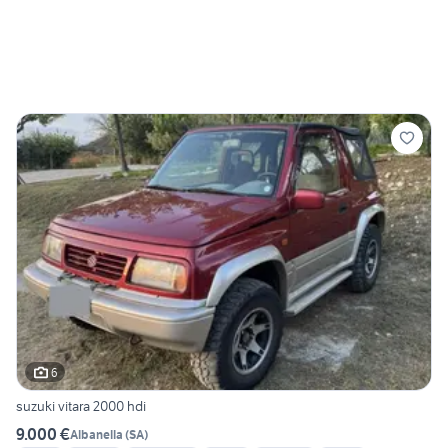
6
suzuki vitara 2000 hdi
9.000 €
Albanella
(
SA
)