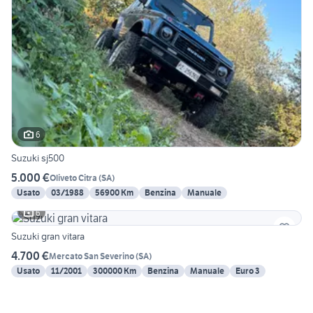
6
Suzuki sj500
5.000 €
Oliveto Citra
(
SA
)
Usato
03/1988
56900 Km
Benzina
Manuale
6
Suzuki gran vitara
4.700 €
Mercato San Severino
(
SA
)
Usato
11/2001
300000 Km
Benzina
Manuale
Euro 3