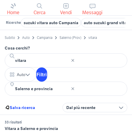
Home
Cerca
Vendi
Messaggi
suzuki vitara auto Campania
auto suzuki grand vitar
Ricerche
Subito
Auto
Campania
Salerno (Prov)
vitara
Cosa cerchi?
Filtri
Auto
Salva ricerca
Dal più recente
33 risultati
Vitara a Salerno e provincia