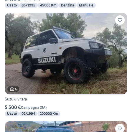
Usato
06/1995
45000 Km
Benzina
Manuale
6
Suzuki vitara
5.500 €
Campagna
(
SA
)
Usato
02/1994
200000 Km