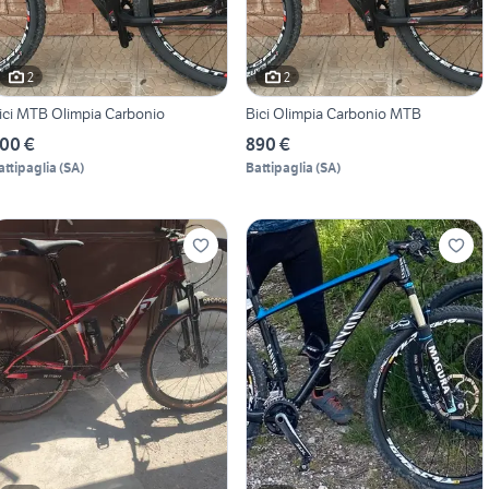
2
2
ici MTB Olimpia Carbonio
Bici Olimpia Carbonio MTB
00 €
890 €
attipaglia
(
SA
)
Battipaglia
(
SA
)