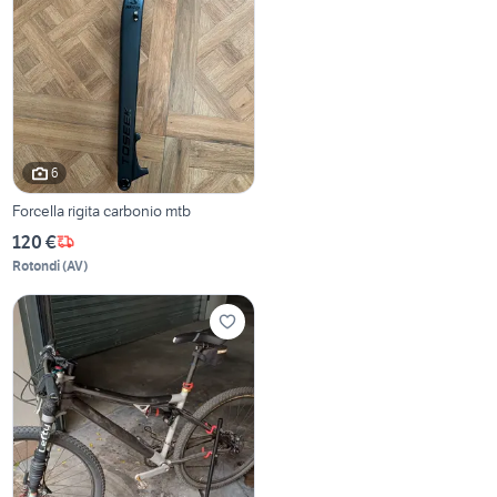
6
Forcella rigita carbonio mtb
120 €
Rotondi
(
AV
)