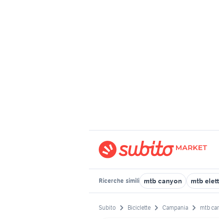
mtb canyon
mtb elet
Ricerche
simili
Subito
Biciclette
Campania
mtb ca