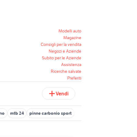
Modelli auto
Magazine
Consigli per la vendita
Negozi e Aziende
Subito per le Aziende
Assistenza
Ricerche salvate
Preferiti
Vendi
ano
mtb 24
pinne carbonio sport
mtb 26 carbonio
mtb anni 9