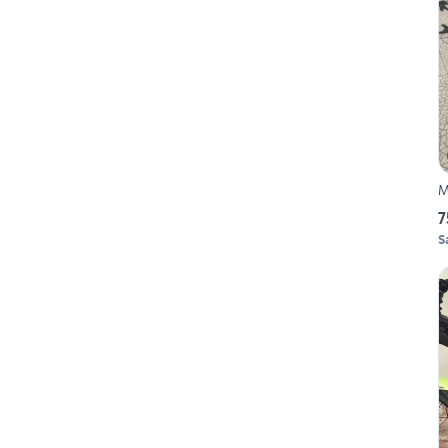
M
7
S