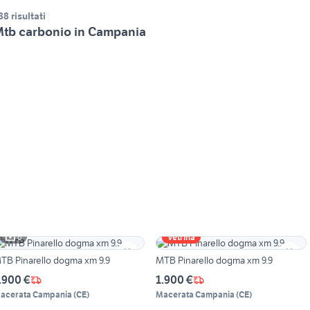
88 risultati
tb carbonio in Campania
6
Vetrina
MTB Pinarello dogma xm 9.9
MTB Pinarello dogma xm 9.9
.900 €
1.900 €
acerata Campania
(
CE
)
Macerata Campania
(
CE
)