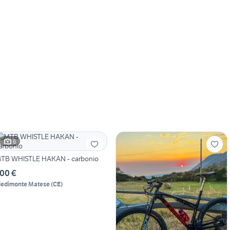
6
TB WHISTLE HAKAN - carbonio
00 €
iedimonte Matese
(
CE
)