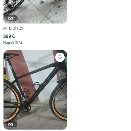
6
MTB BH 29
899 €
Napoli
(
NA
)
5