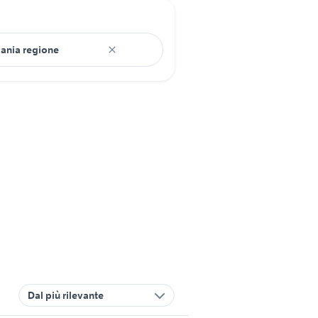
Dal più rilevante