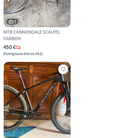
5
MTB CANNONDALE SCALPEL
CARBON
450 €
Pomigliano d'Arco
(
NA
)