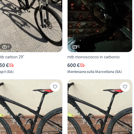
6
6
tb carbon 29”
mtb monoscocco in carbonio
50 €
600 €
apri
(
SA
)
Montesano sulla Marcellana
(
SA
)