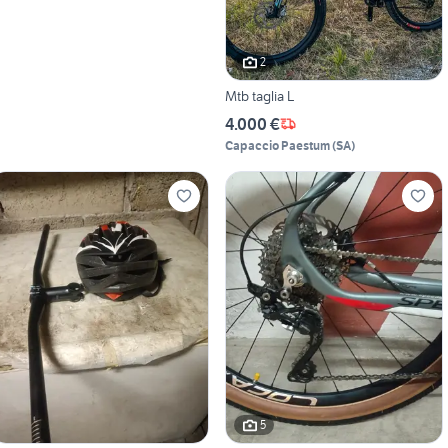
2
Mtb taglia L
4.000 €
Capaccio Paestum
(
SA
)
5