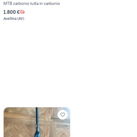
MTB carbonio tutta in carbonio
1.800 €
Avellino
(
AV
)