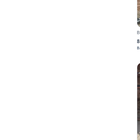
B
8
B