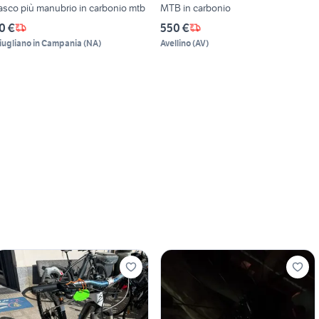
asco più manubrio in carbonio mtb
MTB in carbonio
0 €
550 €
iugliano in Campania
(
NA
)
Avellino
(
AV
)