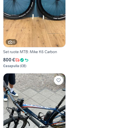
6
Set ruote MTB: Mike K6 Carbon
800 €
Casapulla
(
CE
)