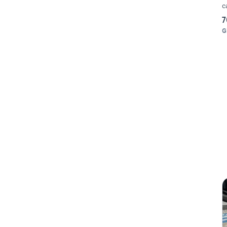
c
7
G