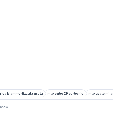
trica biammortizzata usata
mtb cube 29 carbonio
mtb usate mil
rbonio