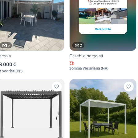
5
2
ergola
Gazebi e pergolati
3.000 €
Somma Vesuviana
(
NA
)
apodrise
(
CE
)