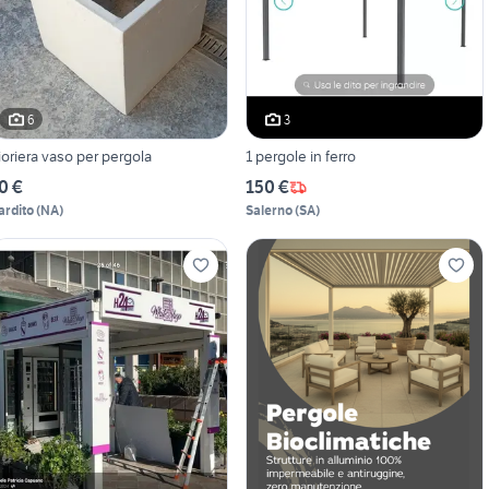
6
3
ioriera vaso per pergola
1 pergole in ferro
0 €
150 €
ardito
(
NA
)
Salerno
(
SA
)