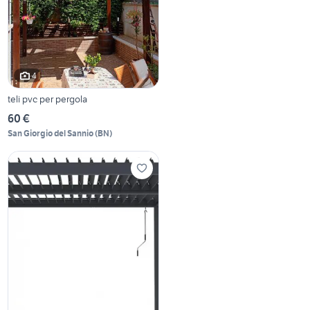
4
teli pvc per pergola
60 €
San Giorgio del Sannio
(
BN
)