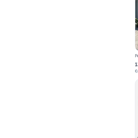
P
1
C