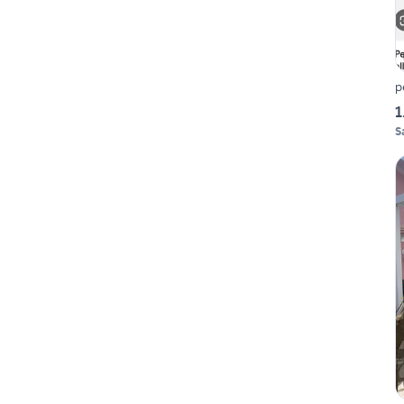
p
1
S