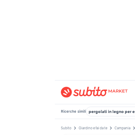
pergolati in legno per e
Ricerche
simili
Subito
Giardino e fai da te
Campania