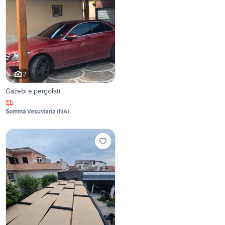
2
Gazebi e pergolati
Somma Vesuviana
(
NA
)