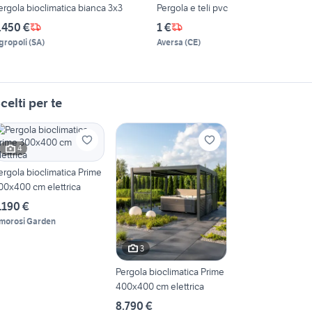
ergola bioclimatica bianca 3x3
Pergola e teli pvc
.450 €
1 €
gropoli
(
SA
)
Aversa
(
CE
)
celti per te
4
ergola bioclimatica Prime
00x400 cm elettrica
.190 €
morosi Garden
3
Pergola bioclimatica Prime
400x400 cm elettrica
8.790 €