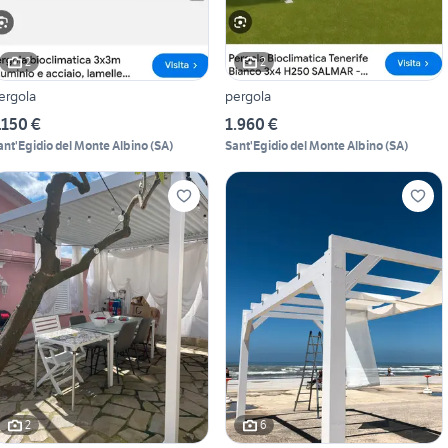
2
2
ergola
pergola
.150 €
1.960 €
ant'Egidio del Monte Albino
(
SA
)
Sant'Egidio del Monte Albino
(
SA
)
2
6