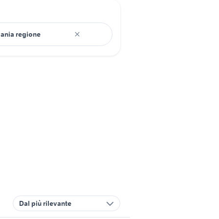
Dal più rilevante