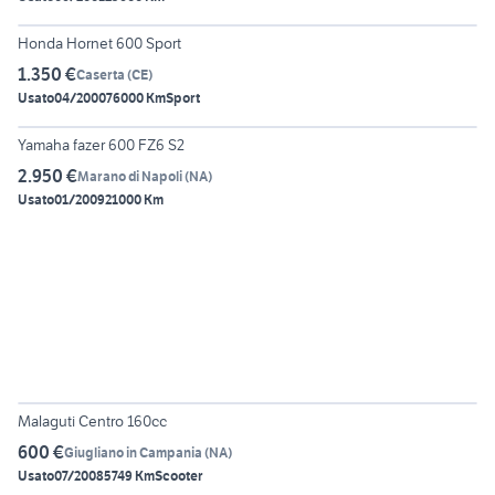
6
Honda Hornet 600 Sport
1.350 €
Caserta
(
CE
)
Usato
04/2000
76000 Km
Sport
2
Yamaha fazer 600 FZ6 S2
2.950 €
Marano di Napoli
(
NA
)
Usato
01/2009
21000 Km
6
Malaguti Centro 160cc
600 €
Giugliano in Campania
(
NA
)
Usato
07/2008
5749 Km
Scooter
9