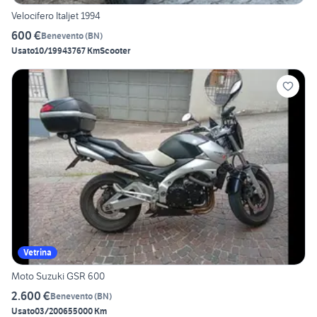
Velocifero Italjet 1994
600 €
Benevento
(
BN
)
Usato
10/1994
3767 Km
Scooter
Vetrina
Moto Suzuki GSR 600
2.600 €
Benevento
(
BN
)
Usato
03/2006
55000 Km