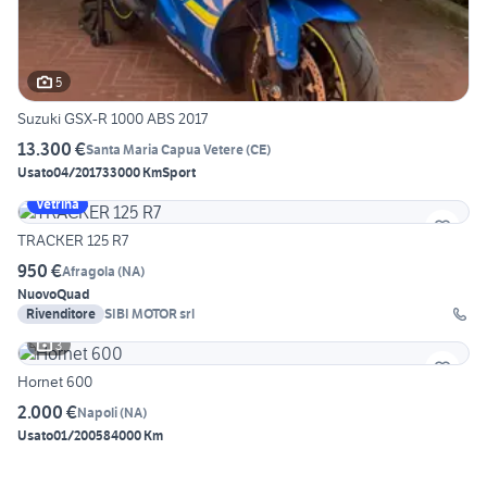
5
Suzuki GSX-R 1000 ABS 2017
13.300 €
Santa Maria Capua Vetere
(
CE
)
Usato
04/2017
33000 Km
Sport
Vetrina
TRACKER 125 R7
950 €
Afragola
(
NA
)
Nuovo
Quad
Rivenditore
SIBI MOTOR srl
3
Hornet 600
2.000 €
Napoli
(
NA
)
Usato
01/2005
84000 Km