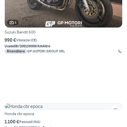
4
Suzuki Bandit 600
990 €
Vitulazio
(
CE
)
Usato
08/2001
39000 Km
Altro
Rivenditore
GP MOTORI GROUP SRL
Honda cbr epoca
1.100 €
Pozzuoli
(
NA
)