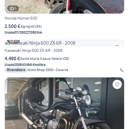
5
Honda Hornet 600
2.500 €
Agropoli
(
SA
)
Usato
07/2002
27000 Km
11
Kawasaki Ninja 600 ZX-6R - 2008
4.490 €
Santa Maria Capua Vetere
(
CE
)
Usato
2008
43466 Km
Altro
Rivenditore
Moto Shop 2000 - Caserta