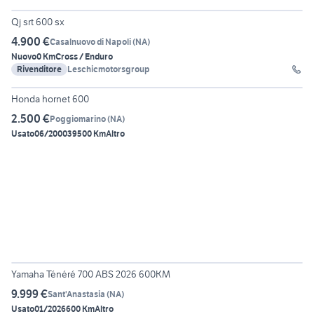
Qj srt 600 sx
4.900 €
Casalnuovo di Napoli
(
NA
)
Nuovo
0 Km
Cross / Enduro
Rivenditore
Leschicmotorsgroup
6
Honda hornet 600
2.500 €
Poggiomarino
(
NA
)
Usato
06/2000
39500 Km
Altro
6
Yamaha Ténéré 700 ABS 2026 600KM
9.999 €
Sant'Anastasia
(
NA
)
Usato
01/2026
600 Km
Altro