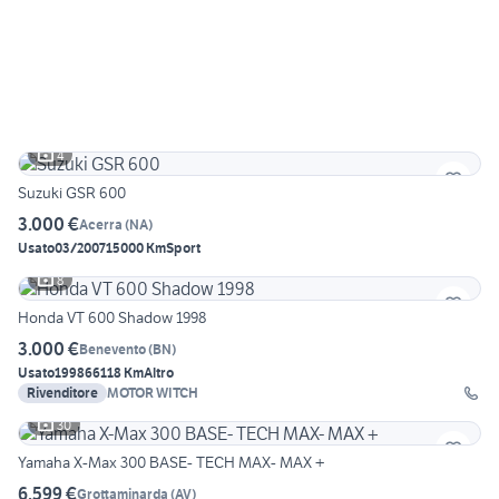
4
Suzuki GSR 600
3.000 €
Acerra
(
NA
)
Usato
03/2007
15000 Km
Sport
8
Honda VT 600 Shadow 1998
3.000 €
Benevento
(
BN
)
Usato
1998
66118 Km
Altro
Rivenditore
MOTOR WITCH
30
Yamaha X-Max 300 BASE- TECH MAX- MAX +
6.599 €
Grottaminarda
(
AV
)