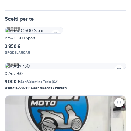
Scelti per te
11
Bmw C 600 Sport
3.950 €
GFGD ILARCAR
6
X-Adv 750
9.000 €
San Valentino Torio
(
SA
)
Usato
10/2021
11400 Km
Cross / Enduro