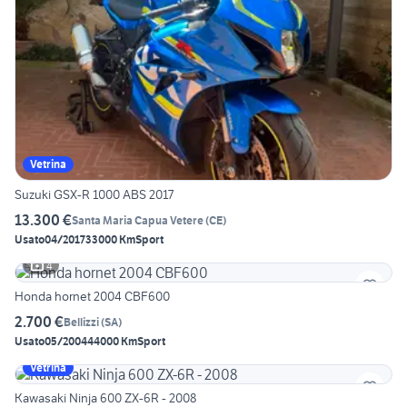
Vetrina
Suzuki GSX-R 1000 ABS 2017
13.300 €
Santa Maria Capua Vetere
(
CE
)
Usato
04/2017
33000 Km
Sport
4
Honda hornet 2004 CBF600
2.700 €
Bellizzi
(
SA
)
Usato
05/2004
44000 Km
Sport
Vetrina
Kawasaki Ninja 600 ZX-6R - 2008