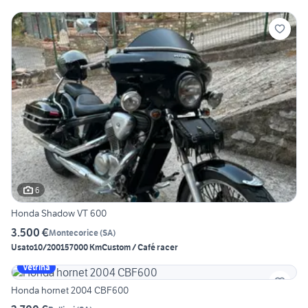
6
Honda Shadow VT 600
3.500 €
Montecorice
(
SA
)
Usato
10/2001
57000 Km
Custom / Café racer
Vetrina
Honda hornet 2004 CBF600