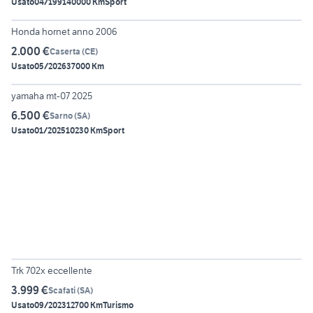
Usato
04/1991
40000 Km
Sport
6
Honda hornet anno 2006
2.000 €
Caserta
(
CE
)
Usato
05/2026
37000 Km
5
yamaha mt-07 2025
6.500 €
Sarno
(
SA
)
Usato
01/2025
10230 Km
Sport
6
Trk 702x eccellente
3.999 €
Scafati
(
SA
)
Usato
09/2023
12700 Km
Turismo
10