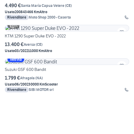
4.490 €
Santa Maria Capua Vetere
(
CE
)
Usato
2008
43466 Km
Altro
Rivenditore
Moto Shop 2000 - Caserta
6
KTM 1290 Super Duke EVO - 2022
13.400 €
Aversa
(
CE
)
Usato
03/2022
11000 Km
Altro
Vetrina
Suzuki GSF 600 Bandit
1.799 €
Afragola
(
NA
)
Usato
06/2002
30000 Km
Scooter
Rivenditore
SIBI MOTOR srl