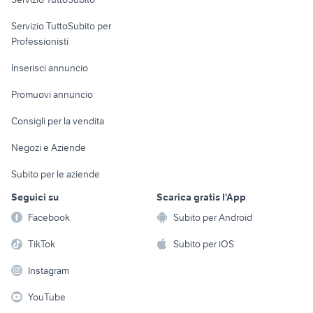
elettronica
per la casa e la
sports e hobby
Servizio TuttoSubito per
persona
Informatica
Animali
Professionisti
Arredamento e
Console e
Accessori per
Casalinghi
Inserisci annuncio
Videogiochi
animali
Elettrodomestici
Promuovi annuncio
Audio/Video
Musica e Film
Giardino e Fai da te
Consigli per la vendita
Fotografia
Libri e Riviste
Abbigliamento e
Negozi e Aziende
Telefonia
Strumenti Musicali
Accessori
Subito per le aziende
Sports
Tutto per i bambini
Seguici su
Scarica gratis l'App
Biciclette
Facebook
Subito per Android
Collezionismo
TikTok
Subito per iOS
Instagram
YouTube