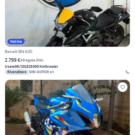
Vetrina
Benelli BN 600
2.799 €
Afragola
(
NA
)
Usato
06/2018
25000 Km
Scooter
Rivenditore
SIBI MOTOR srl