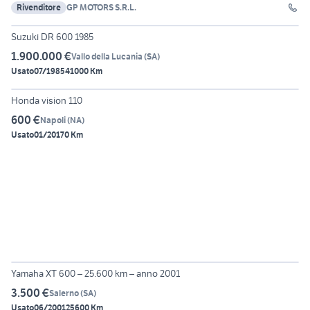
Rivenditore
GP MOTORS S.R.L.
3
Suzuki DR 600 1985
1.900.000 €
Vallo della Lucania
(
SA
)
Usato
07/1985
41000 Km
Honda vision 110
600 €
Napoli
(
NA
)
Usato
01/2017
0 Km
5
Yamaha XT 600 – 25.600 km – anno 2001
3.500 €
Salerno
(
SA
)
Usato
06/2001
25600 Km