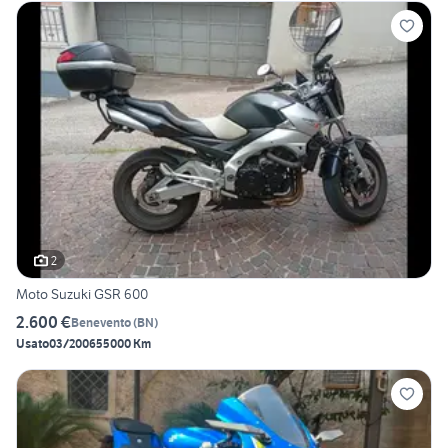
2
Moto Suzuki GSR 600
2.600 €
Benevento
(
BN
)
Usato
03/2006
55000 Km