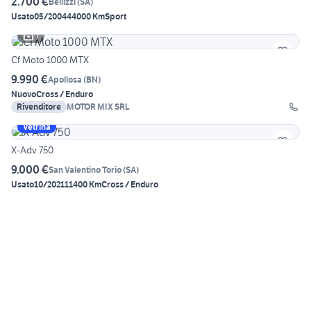
2.700 €
Bellizzi
(
SA
)
Usato
05/2004
44000 Km
Sport
7
Cf Moto 1000 MTX
9.990 €
Apollosa
(
BN
)
Nuovo
Cross / Enduro
Rivenditore
MOTOR MIX SRL
Vetrina
X-Adv 750
9.000 €
San Valentino Torio
(
SA
)
Usato
10/2021
11400 Km
Cross / Enduro