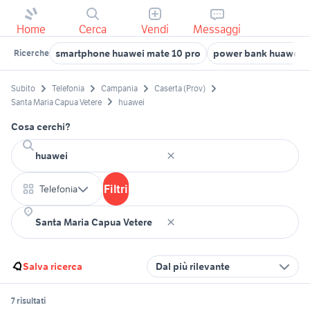
Home
Cerca
Vendi
Messaggi
smartphone huawei mate 10 pro
power bank huawei
Ricerche
Subito
Telefonia
Campania
Caserta (Prov)
Santa Maria Capua Vetere
huawei
Cosa cerchi?
Filtri
Telefonia
Salva ricerca
Dal più rilevante
7 risultati