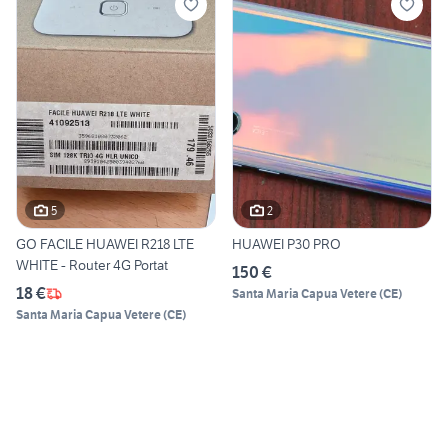
5
2
GO FACILE HUAWEI R218 LTE
HUAWEI P30 PRO
WHITE - Router 4G Portat
150 €
18 €
Santa Maria Capua Vetere
(
CE
)
Santa Maria Capua Vetere
(
CE
)