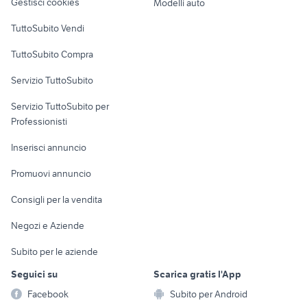
Gestisci cookies
Modelli auto
Case vacanza
TuttoSubito Vendi
Uffici e Locali
TuttoSubito Compra
commerciali
Servizio TuttoSubito
elettronica
per la casa e la
sports e hobby
Servizio TuttoSubito per
persona
Informatica
Animali
Professionisti
Arredamento e
Console e
Accessori per
Casalinghi
Inserisci annuncio
Videogiochi
animali
Elettrodomestici
Promuovi annuncio
Audio/Video
Musica e Film
Giardino e Fai da te
Consigli per la vendita
Fotografia
Libri e Riviste
Abbigliamento e
Negozi e Aziende
Telefonia
Strumenti Musicali
Accessori
Subito per le aziende
Sports
Tutto per i bambini
Seguici su
Scarica gratis l'App
Biciclette
Facebook
Subito per Android