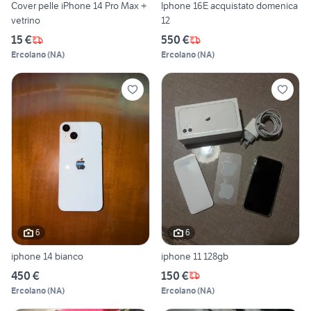
Cover pelle iPhone 14 Pro Max +
Iphone 16E acquistato domenica
vetrino
12
15 €
550 €
Ercolano
(
NA
)
Ercolano
(
NA
)
6
6
iphone 14 bianco
iphone 11 128gb
450 €
150 €
Ercolano
(
NA
)
Ercolano
(
NA
)