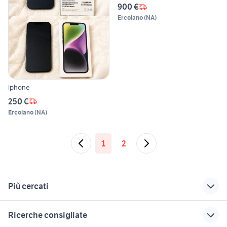
900 €
Ercolano
(
NA
)
iphone
250 €
Ercolano
(
NA
)
1
2
Più cercati
Correlati
Richerche simili
Suggerimenti
Ricerche consigliate
iphone 12 mini
telefonia
telefonia Grosseto