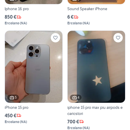
Iphone 16 pro
Sound Speaker iPhone
850 €
6 €
Ercolano
(
NA
)
Ercolano
(
NA
)
5
4
iPhone 15 pro
iphone 15 pro max piu airpods e
caricstori
450 €
700 €
Ercolano
(
NA
)
Ercolano
(
NA
)