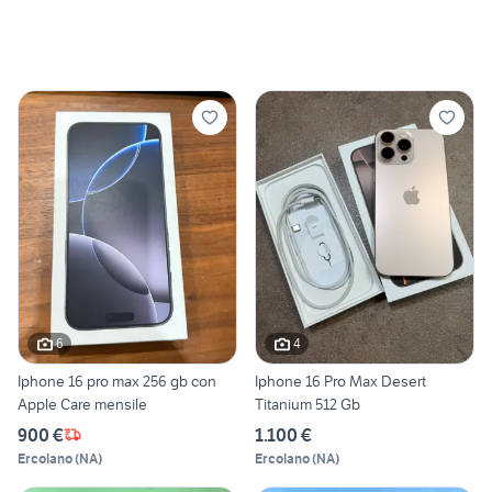
6
4
Iphone 16 pro max 256 gb con
Iphone 16 Pro Max Desert
Apple Care mensile
Titanium 512 Gb
900 €
1.100 €
Ercolano
(
NA
)
Ercolano
(
NA
)