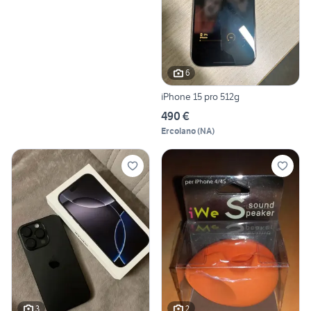
6
iPhone 15 pro 512g
490 €
Ercolano
(
NA
)
3
2