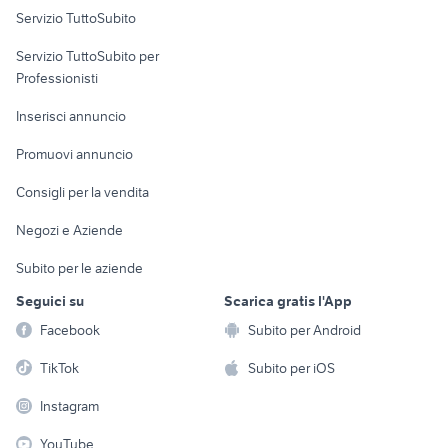
Servizio TuttoSubito
elettronica
per la casa e la
sports e hobby
Servizio TuttoSubito per
persona
Informatica
Animali
Professionisti
Arredamento e
Console e
Accessori per
Casalinghi
Inserisci annuncio
Videogiochi
animali
Elettrodomestici
Promuovi annuncio
Audio/Video
Musica e Film
Giardino e Fai da te
Consigli per la vendita
Fotografia
Libri e Riviste
Abbigliamento e
Negozi e Aziende
Telefonia
Strumenti Musicali
Accessori
Subito per le aziende
Sports
Tutto per i bambini
Seguici su
Scarica gratis l'App
Biciclette
Facebook
Subito per Android
Collezionismo
TikTok
Subito per iOS
Instagram
YouTube