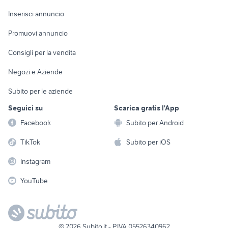
Arredamento e
Console e
Accessori per
Casalinghi
Inserisci annuncio
Videogiochi
animali
Elettrodomestici
Promuovi annuncio
Audio/Video
Musica e Film
Giardino e Fai da te
Consigli per la vendita
Fotografia
Libri e Riviste
Abbigliamento e
Negozi e Aziende
Telefonia
Strumenti Musicali
Accessori
Subito per le aziende
Sports
Tutto per i bambini
Seguici su
Scarica gratis l'App
Biciclette
Facebook
Subito per Android
Collezionismo
TikTok
Subito per iOS
Instagram
YouTube
©
2026
Subito.it - P.IVA 05526340962