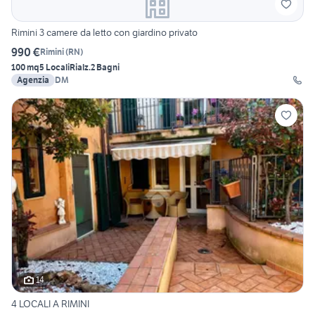
Rimini 3 camere da letto con giardino privato
990 €
Rimini
(
RN
)
100 mq
5 Locali
Rialz.
2 Bagni
Agenzia
DM
14
4 LOCALI A RIMINI