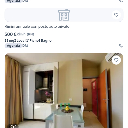
Agenzia
DM
Rimini annuale con posto auto privato
500 €
Rimini
(
RN
)
35 mq
2 Locali
1° Piano
1 Bagno
Agenzia
DM
9