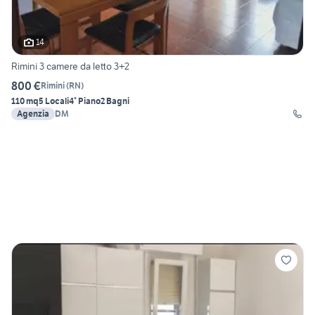
14
Rimini 3 camere da letto 3+2
800 €
Rimini
(
RN
)
110 mq
5 Locali
4° Piano
2 Bagni
Agenzia
DM