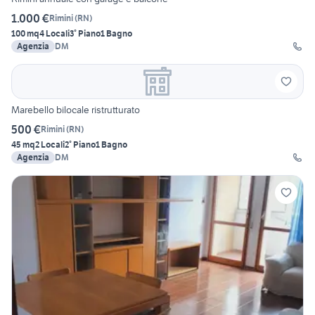
1.000 €
Rimini
(
RN
)
100 mq
4 Locali
3° Piano
1 Bagno
Agenzia
DM
Marebello bilocale ristrutturato
500 €
Rimini
(
RN
)
45 mq
2 Locali
2° Piano
1 Bagno
Agenzia
DM