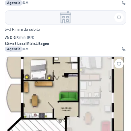
Agenzia
DM
5+3 Rimini da subito
750 €
Rimini
(
RN
)
80 mq
3 Locali
Rialz.
1 Bagno
Agenzia
DM