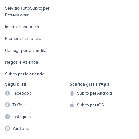
elettronica
per la casa e la
sports e hobby
Servizio TuttoSubito per
persona
Informatica
Animali
Professionisti
Arredamento e
Console e
Accessori per
Casalinghi
Inserisci annuncio
Videogiochi
animali
Elettrodomestici
Promuovi annuncio
Audio/Video
Musica e Film
Giardino e Fai da te
Consigli per la vendita
Fotografia
Libri e Riviste
Abbigliamento e
Negozi e Aziende
Telefonia
Strumenti Musicali
Accessori
Subito per le aziende
Sports
Tutto per i bambini
Seguici su
Scarica gratis l'App
Biciclette
Facebook
Subito per Android
Collezionismo
TikTok
Subito per iOS
Instagram
YouTube