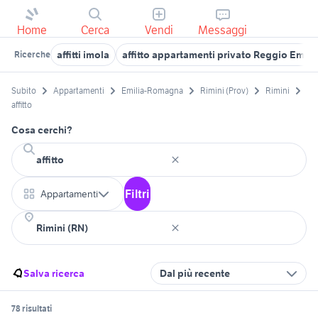
Home
Cerca
Vendi
Messaggi
affitti imola
affitto appartamenti privato Reggio Emili
Ricerche
Subito
Appartamenti
Emilia-Romagna
Rimini (Prov)
Rimini
affitto
Cosa cerchi?
Filtri
Appartamenti
Salva ricerca
Dal più recente
78 risultati