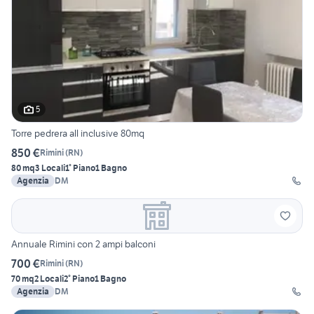
5
Torre pedrera all inclusive 80mq
850 €
Rimini
(
RN
)
80 mq
3 Locali
1° Piano
1 Bagno
Agenzia
DM
Annuale Rimini con 2 ampi balconi
700 €
Rimini
(
RN
)
70 mq
2 Locali
2° Piano
1 Bagno
Agenzia
DM