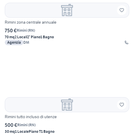
Rimini zona centrale annuale
750 €
Rimini
(
RN
)
70 mq
2 Locali
2° Piano
1 Bagno
Agenzia
DM
Rimini tutto incluso di utenze
500 €
Rimini
(
RN
)
30 mq
1 Locale
Piano T
1 Bagno