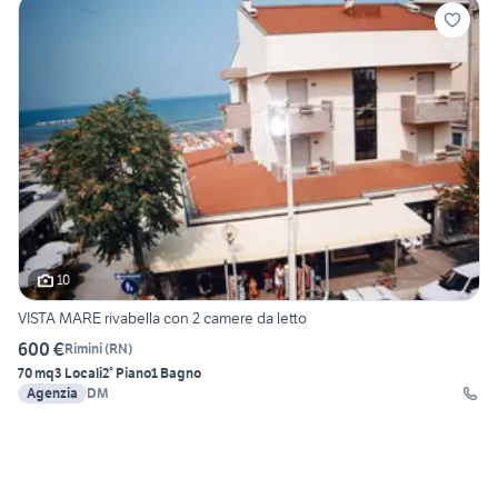
10
VISTA MARE rivabella con 2 camere da letto
600 €
Rimini
(
RN
)
70 mq
3 Locali
2° Piano
1 Bagno
Agenzia
DM