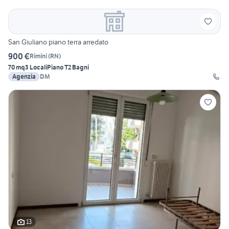
San Giuliano piano terra arredato
900 €
Rimini
(
RN
)
70 mq
3 Locali
Piano T
2 Bagni
Agenzia
DM
13