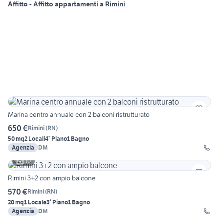
Affitto - Affitto appartamenti a Rimini
Marina centro annuale con 2 balconi ristrutturato
650 €
Rimini
(
RN
)
50 mq
2 Locali
4° Piano
1 Bagno
Agenzia
DM
10
Rimini 3+2 con ampio balcone
570 €
Rimini
(
RN
)
20 mq
1 Locale
3° Piano
1 Bagno
Agenzia
DM