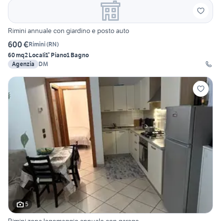
Rimini annuale con giardino e posto auto
600 €
Rimini
(
RN
)
60 mq
2 Locali
1° Piano
1 Bagno
Agenzia
DM
5
Rimini zona lagomaggio annuale con garage