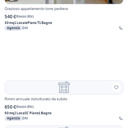
Grazioso appartamento torre pedrera
540 €
Rimini
(
RN
)
30 mq
1 Locale
Piano T
1 Bagno
Agenzia
DM
Rimini annuale ristrutturato da subito
650 €
Rimini
(
RN
)
50 mq
2 Locali
1° Piano
1 Bagno
Agenzia
DM