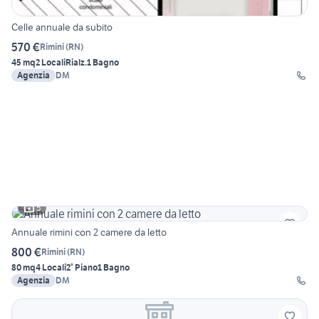
Celle annuale da subito
570 €
Rimini
(
RN
)
45 mq
2 Locali
Rialz.
1 Bagno
Agenzia
DM
5
Annuale rimini con 2 camere da letto
800 €
Rimini
(
RN
)
80 mq
4 Locali
2° Piano
1 Bagno
Agenzia
DM