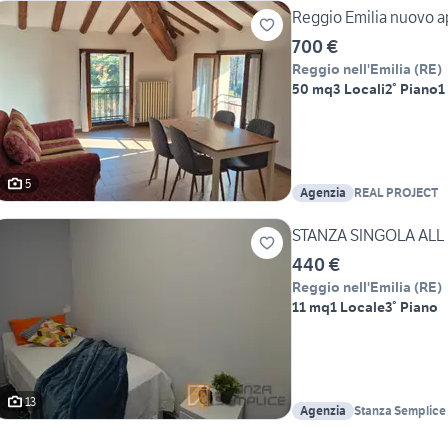
Reggio Emilia nuovo a
700 €
Reggio nell'Emilia
(
RE
)
50 mq
3 Locali
2° Piano
1
5
Agenzia
REAL PROJECT
STANZA SINGOLA ALL
440 €
Reggio nell'Emilia
(
RE
)
11 mq
1 Locale
3° Piano
13
Agenzia
Stanza Semplice