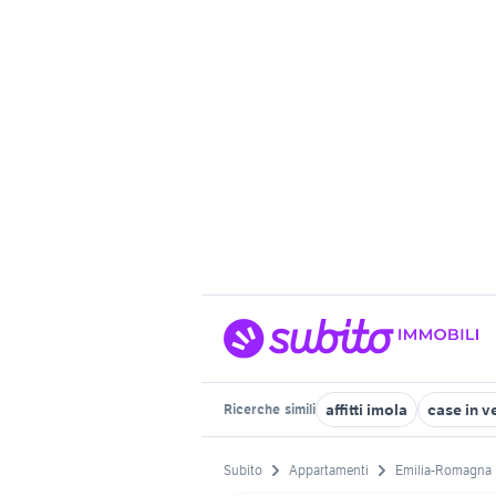
affitti imola
case in v
Ricerche
simili
Subito
Appartamenti
Emilia-Romagna