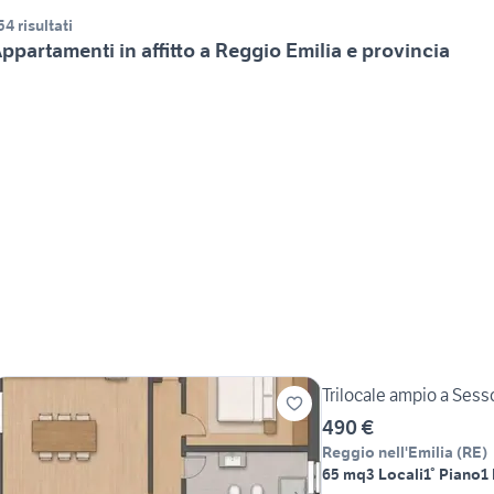
54 risultati
ppartamenti in affitto a Reggio Emilia e provincia
Trilocale ampio a Sess
490 €
Reggio nell'Emilia
(
RE
)
65 mq
3 Locali
1° Piano
1