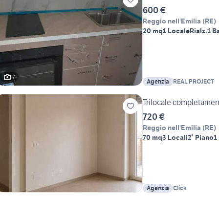
600 €
Reggio nell'Emilia
(
RE
)
20 mq
1 Locale
Rialz.
1 B
7
Agenzia
REAL PROJECT
Trilocale completament
720 €
Reggio nell'Emilia
(
RE
)
70 mq
3 Locali
2° Piano
1
Agenzia
Click