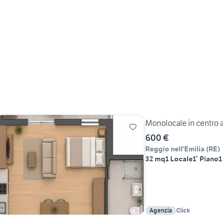
Monolocale in centro 
600 €
Reggio nell'Emilia
(
RE
)
32 mq
1 Locale
1° Piano
1
Agenzia
Click