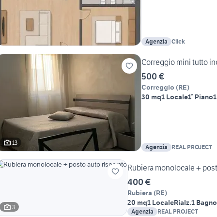
Agenzia
Click
Correggio mini tutto i
500 €
Correggio
(
RE
)
30 mq
1 Locale
1° Piano
1
13
Agenzia
REAL PROJECT
Rubiera monolocale + post
400 €
Rubiera
(
RE
)
20 mq
1 Locale
Rialz.
1 Bagno
3
Agenzia
REAL PROJECT