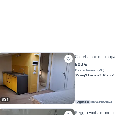
Castellarano mini appa
500 €
Castellarano
(
RE
)
35 mq
1 Locale
2° Piano
1
4
Agenzia
REAL PROJECT
Reggio Emilia monoloc