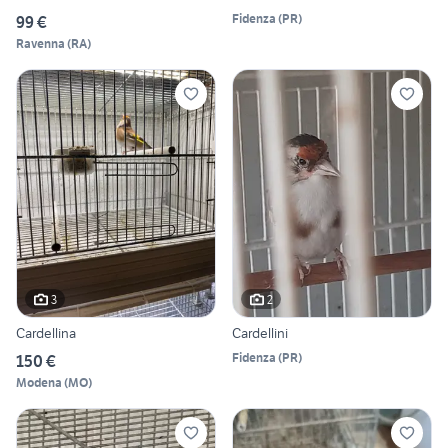
Fidenza
(
PR
)
99 €
Ravenna
(
RA
)
3
2
Cardellina
Cardellini
Fidenza
(
PR
)
150 €
Modena
(
MO
)