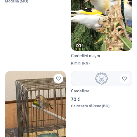
Modena
(
MO
)
4
Cardellini mayor
Rimini
(
RN
)
Cardellina
70 €
Calderara di Reno
(
BO
)