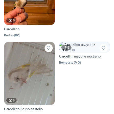
6
Cardellino
Budrio
(
BO
)
3
Cardellini mayor e nostrano
Bomporto
(
MO
)
6
Cardellino Bruno pastello