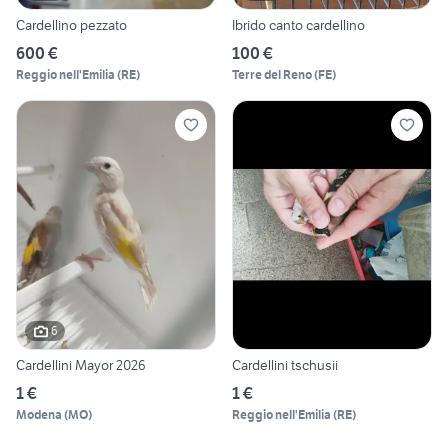
Cardellino pezzato
Ibrido canto cardellino
600 €
100 €
Reggio nell'Emilia
(
RE
)
Terre del Reno
(
FE
)
6
Cardellini Mayor 2026
Cardellini tschusii
1 €
1 €
Modena
(
MO
)
Reggio nell'Emilia
(
RE
)