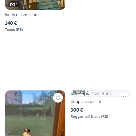
4
Ibrido e cardellino
140 €
Toano
(
RE
)
2
Coppia cardellini
300 €
Reggio nell'Emilia
(
RE
)