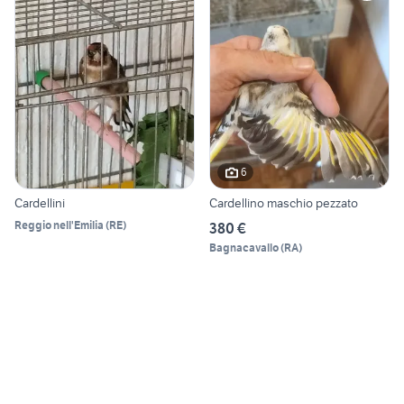
6
Cardellini
Cardellino maschio pezzato
Reggio nell'Emilia
(
RE
)
380 €
Bagnacavallo
(
RA
)