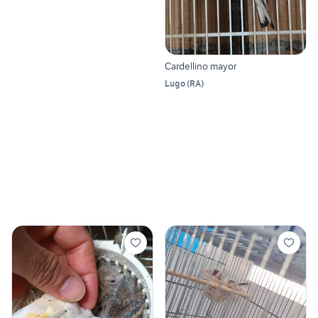
Cardellino mayor
Lugo
(
RA
)