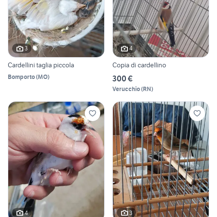
3
4
Cardellini taglia piccola
Copia di cardellino
Bomporto
(
MO
)
300 €
Verucchio
(
RN
)
4
3