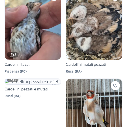
3
Cardellini favati
Cardellini mutati pezzati
Piacenza
(
PC
)
Russi
(
RA
)
3
Cardellini pezzati e mutati
Russi
(
RA
)