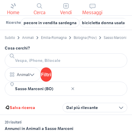
Home
Cerca
Vendi
Messaggi
pecore in vendita sardegna
bicicletta donna usata
Ricerche
Subito
Animali
Emilia-Romagna
Bologna (Prov)
Sasso Marconi
Cosa cerchi?
Filtri
Animali
Salva ricerca
Dal più rilevante
20 risultati
Annunci in Animali a Sasso Marconi