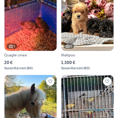
5
6
Quaglie cinesi
Maltipoo
20 €
1.300 €
Sasso Marconi
(
BO
)
Sasso Marconi
(
BO
)