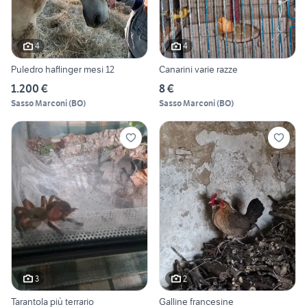
4
4
Puledro haflinger mesi 12
Canarini varie razze
1.200 €
8 €
Sasso Marconi
(
BO
)
Sasso Marconi
(
BO
)
3
2
Tarantola più terrario
Galline francesine