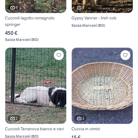
6
6
Cuccioli lagotto romagnolo
Gypsy Vanner - Irish cob
springer
Sasso Marconi
(
BO
)
450 €
Sasso Marconi
(
BO
)
2
3
Cuccioli Terranova bianco e neri
Cuccia in vimini
Sasso Marconi
(
BO
)
15 €