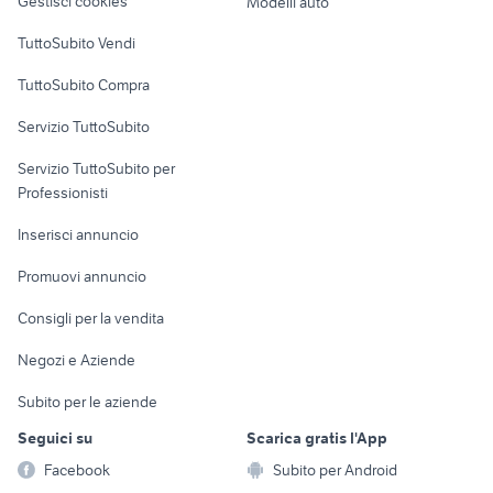
Gestisci cookies
Modelli auto
Case vacanza
TuttoSubito Vendi
Uffici e Locali
TuttoSubito Compra
commerciali
Servizio TuttoSubito
elettronica
per la casa e la
sports e hobby
Servizio TuttoSubito per
persona
Informatica
Animali
Professionisti
Arredamento e
Console e
Accessori per
Casalinghi
Inserisci annuncio
Videogiochi
animali
Elettrodomestici
Promuovi annuncio
Audio/Video
Musica e Film
Giardino e Fai da te
Consigli per la vendita
Fotografia
Libri e Riviste
Abbigliamento e
Negozi e Aziende
Telefonia
Strumenti Musicali
Accessori
Subito per le aziende
Sports
Tutto per i bambini
Seguici su
Scarica gratis l'App
Biciclette
Facebook
Subito per Android