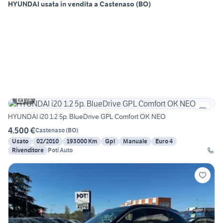
HYUNDAI usata in vendita a Castenaso (BO)
24
HYUNDAI i20 1.2 5p. BlueDrive GPL Comfort OK NEO
4.500 €
Castenaso
(
BO
)
Usato
02/2010
193000 Km
Gpl
Manuale
Euro 4
Rivenditore
Poti Auto