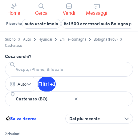
Home
Cerca
Vendi
Messaggi
auto usate imola
fiat 500 accessori auto Bologna pro
Ricerche
Subito
Auto
Hyundai
Emilia-Romagna
Bologna (Prov)
Castenaso
Cosa cerchi?
Filtri +1
Auto
Salva ricerca
Dal più recente
2 risultati