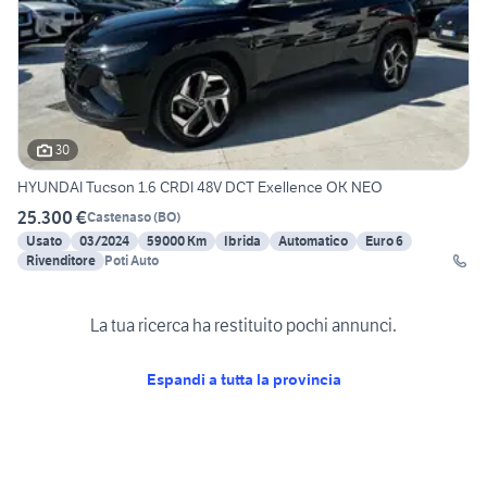
30
HYUNDAI Tucson 1.6 CRDI 48V DCT Exellence OK NEO
25.300 €
Castenaso
(
BO
)
Usato
03/2024
59000 Km
Ibrida
Automatico
Euro 6
Rivenditore
Poti Auto
La tua ricerca ha restituito pochi annunci.
Espandi a tutta la provincia