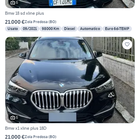
6
Bmw 18 sd xline plus
21.000 €
Zola Predosa
(
BO
)
Usato
09/2021
98000 Km
Diesel
Automatico
Euro 6d-TEMP
6
Bmw x1 xline plus 18D
21.000 €
Zola Predosa
(
BO
)