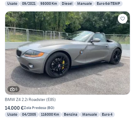
Usato
09/2021
98000 Km
Diesel
Manuale
Euro 6d-TEMP
6
BMW Z4 2.2i Roadster (E85)
14.000 €
Zola Predosa
(
BO
)
Usato
04/2005
116000 Km
Benzina
Manuale
Euro 4