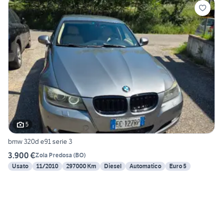
5
bmw 320d e91 serie 3
3.900 €
Zola Predosa
(
BO
)
Usato
11/2010
297000 Km
Diesel
Automatico
Euro 5