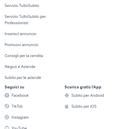
Servizio TuttoSubito
elettronica
per la casa e la
sports e hobby
Servizio TuttoSubito per
persona
Informatica
Animali
Professionisti
Arredamento e
Console e
Accessori per
Casalinghi
Inserisci annuncio
Videogiochi
animali
Elettrodomestici
Promuovi annuncio
Audio/Video
Musica e Film
Giardino e Fai da te
Consigli per la vendita
Fotografia
Libri e Riviste
Abbigliamento e
Negozi e Aziende
Telefonia
Strumenti Musicali
Accessori
Subito per le aziende
Sports
Tutto per i bambini
Seguici su
Scarica gratis l'App
Biciclette
Facebook
Subito per Android
Collezionismo
TikTok
Subito per iOS
Instagram
YouTube