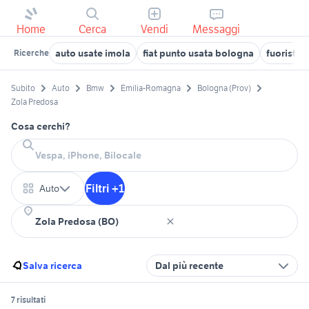
Home
Cerca
Vendi
Messaggi
auto usate imola
fiat punto usata bologna
fuoristra
Ricerche
Subito
Auto
Bmw
Emilia-Romagna
Bologna (Prov)
Zola Predosa
Cosa cerchi?
Filtri +1
Auto
Salva ricerca
Dal più recente
7 risultati