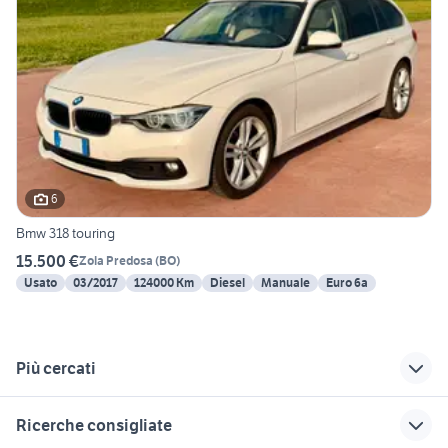
6
Bmw 318 touring
15.500 €
Zola Predosa
(
BO
)
Usato
03/2017
124000 Km
Diesel
Manuale
Euro 6a
Più cercati
Correlati
Richerche simili
Suggerimenti
Ricerche consigliate
mazda Bologna
auto Reggio
peugeot rifter Emilia