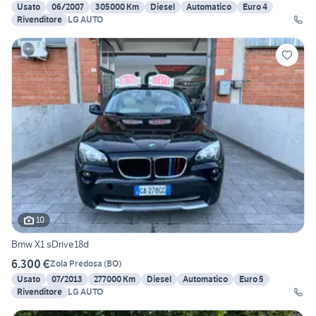
Usato
06/2007
305000 Km
Diesel
Automatico
Euro 4
Rivenditore
LG AUTO
10
Bmw X1 sDrive18d
6.300 €
Zola Predosa
(
BO
)
Usato
07/2013
277000 Km
Diesel
Automatico
Euro 5
Rivenditore
LG AUTO