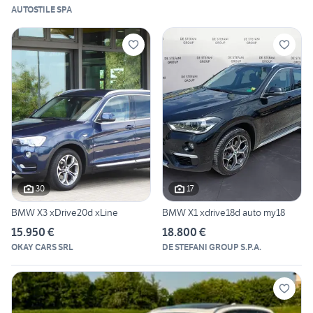
AUTOSTILE SPA
30
17
BMW X3 xDrive20d xLine
BMW X1 xdrive18d auto my18
15.950 €
18.800 €
OKAY CARS SRL
DE STEFANI GROUP S.P.A.