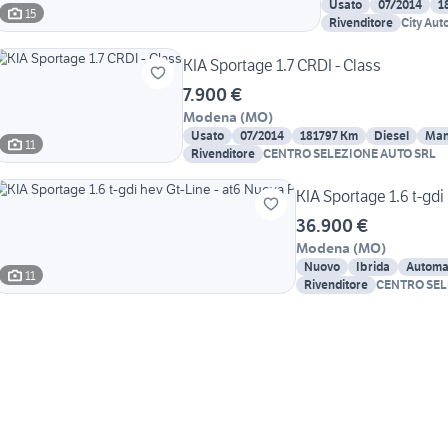
Usato
07/2014
1
15
Rivenditore
City Auto
KIA Sportage 1.7 CRDI - Class
7.900 €
Modena
(
MO
)
Usato
07/2014
181797 Km
Diesel
Man
11
Rivenditore
CENTRO SELEZIONE AUTO SRL
KIA Sportage 1.6 t-gdi
36.900 €
Modena
(
MO
)
Nuovo
Ibrida
Automa
11
Rivenditore
CENTRO SEL