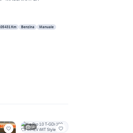
105431 Km
Benzina
Manuale
14