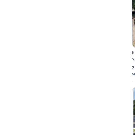
K
V
2
S