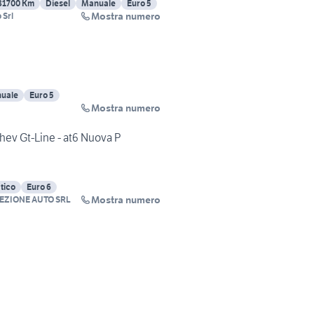
81700 Km
Diesel
Manuale
Euro 5
Mostra numero
 Srl
uale
Euro 5
Mostra numero
 hev Gt-Line - at6 Nuova P
tico
Euro 6
Mostra numero
EZIONE AUTO SRL