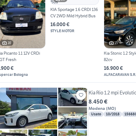
KIA Sportage 1.6 CRDI 136
CV 2WD Mild Hybrid Bus
16.000 €
STYLE MOTOR
16
15
ia Picanto 1.1 12V CRDi
Kia Stonic 1.2 Sty
GT Fresh
82cv
.900 €
16.900 €
upercar Bologna
ALFACARAVAN S.R
Kia Rio 1.2 mpi Evolu
8.450 €
Modena
(
MO
)
Usato
10/2018
15668