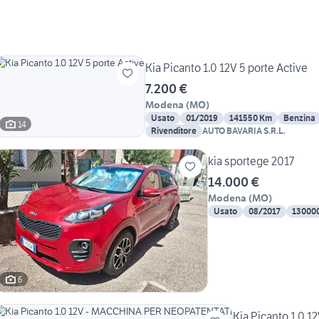
Kia Picanto 1.0 12V 5 porte Active
7.200 €
Modena
(
MO
)
Usato
01/2019
141550 Km
Benzina
14
Rivenditore
AUTO BAVARIA S.R.L.
kia sportege 2017
14.000 €
Modena
(
MO
)
Usato
08/2017
13000
6
Kia Picanto 1.0 