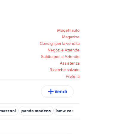
Modelli auto
Magazine
Consigli per la vendita
Negozi e Aziende
Subito per le Aziende
Assistenza
Ricerche salvate
Preferiti
Vendi
amazzoni
panda modena
bmw castelnuovo rangone
volkswag