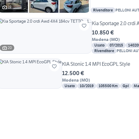
19
Rivenditore
PELLONI AUT
Kia Sportage 2.0 crdi 
10.850 €
Modena
(
MO
)
Usato
07/2015
14020
20
Rivenditore
PELLONI AU
KIA Stonic 1.4 MPI EcoGPL Style
12.500 €
Modena
(
MO
)
Usato
10/2019
105500 Km
Gpl
Ma