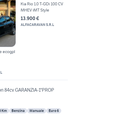
Kia Rio 1.0 T-GDi 100 CV
MHEV iMT Style
13.900 €
ALFACARAVAN S.R.L
le ecogpl
.L
tion 84cv GARANZIA-1°PROP
0 Km
Benzina
Manuale
Euro 6