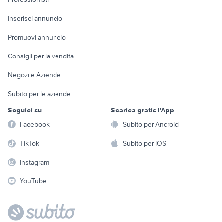
Arredamento e
Console e
Accessori per
Casalinghi
Inserisci annuncio
Videogiochi
animali
Elettrodomestici
Promuovi annuncio
Audio/Video
Musica e Film
Giardino e Fai da te
Consigli per la vendita
Fotografia
Libri e Riviste
Abbigliamento e
Negozi e Aziende
Telefonia
Strumenti Musicali
Accessori
Subito per le aziende
Sports
Tutto per i bambini
Seguici su
Scarica gratis l'App
Biciclette
Facebook
Subito per Android
Collezionismo
TikTok
Subito per iOS
Instagram
YouTube