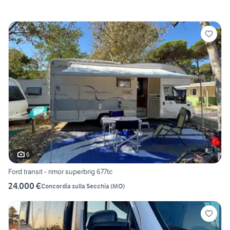
6
Ford transit - rimor superbrig 677tc
24.000 €
Concordia sulla Secchia
(
MO
)