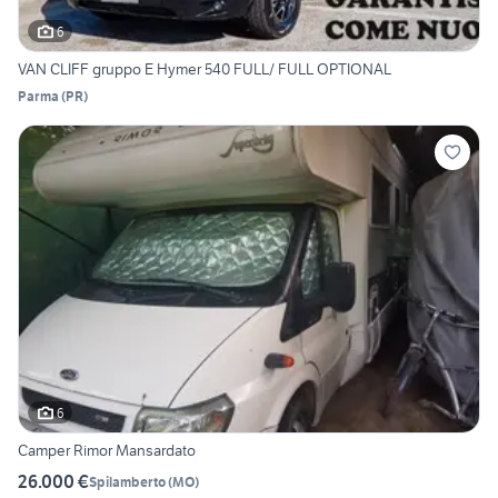
6
VAN CLIFF gruppo E Hymer 540 FULL/ FULL OPTIONAL
Parma
(
PR
)
6
Camper Rimor Mansardato
26.000 €
Spilamberto
(
MO
)