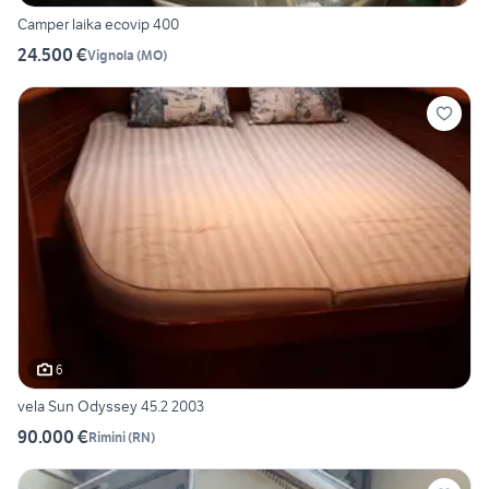
Camper laika ecovip 400
24.500 €
Vignola
(
MO
)
6
vela Sun Odyssey 45.2 2003
90.000 €
Rimini
(
RN
)