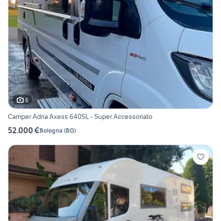
6
Camper Adria Axess 640SL - Super Accessoriato
52.000 €
Bologna
(
BO
)