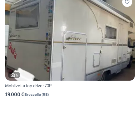
6
Mobilvetta top driver 70P
19.000 €
Brescello
(
RE
)