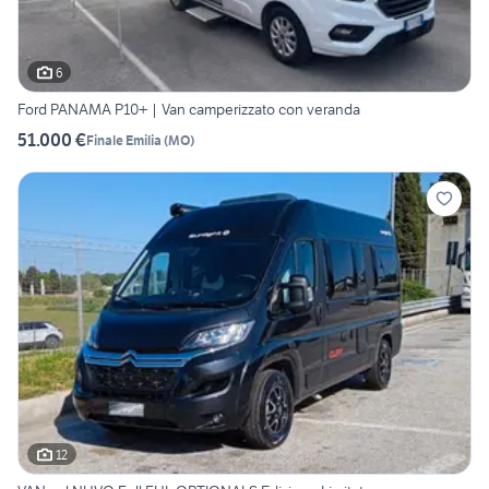
6
Ford PANAMA P10+ | Van camperizzato con veranda
51.000 €
Finale Emilia
(
MO
)
12