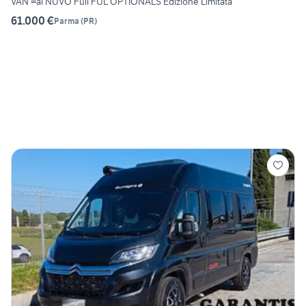
VAN =al NUVO Full FUL OPTIONALS Edizione Limitata
61.000 €
Parma
(
PR
)