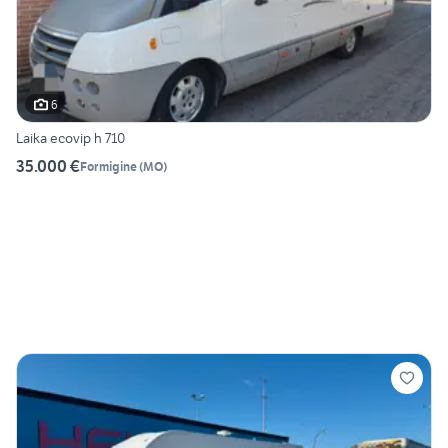
6
Laika ecovip h 710
35.000 €
Formigine
(
MO
)