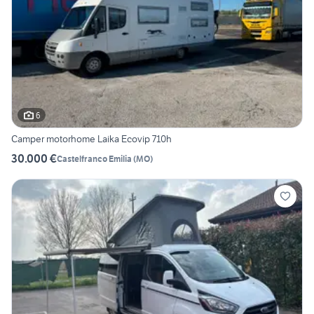
6
Camper motorhome Laika Ecovip 710h
30.000 €
Castelfranco Emilia
(
MO
)