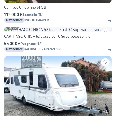
Carthago Chic e-line 51 QB
112.000 €
Besenello
(
TN
)
Rivenditore
PUNTO CAMPER
30
CARTHAGO CHIC A 52 biasse pat. C Superaccessoriato
55.000 €
Putignano
(
BA
)
Rivenditore
AUTOSTILE VACANZE SRL