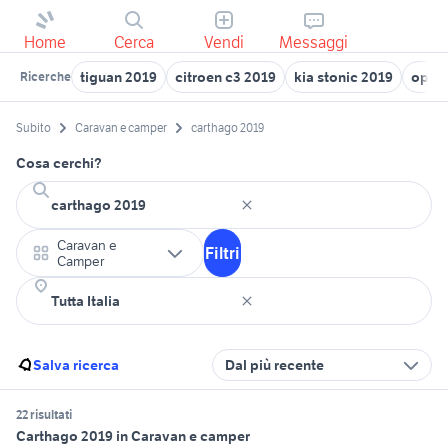
Home
Cerca
Vendi
Messaggi
tiguan 2019
citroen c3 2019
kia stonic 2019
opel 
Ricerche
Subito
Caravan e camper
carthago 2019
Cosa cerchi?
Caravan e
Filtri
Camper
Salva ricerca
Dal più recente
22 risultati
Carthago 2019 in Caravan e camper