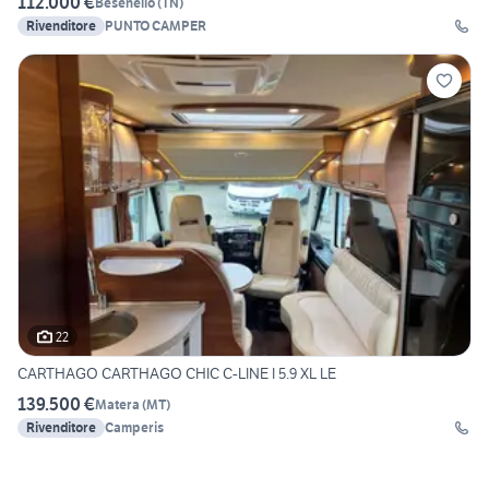
112.000 €
Besenello
(
TN
)
Rivenditore
PUNTO CAMPER
22
CARTHAGO CARTHAGO CHIC C-LINE I 5.9 XL LE
139.500 €
Matera
(
MT
)
Rivenditore
Camperis