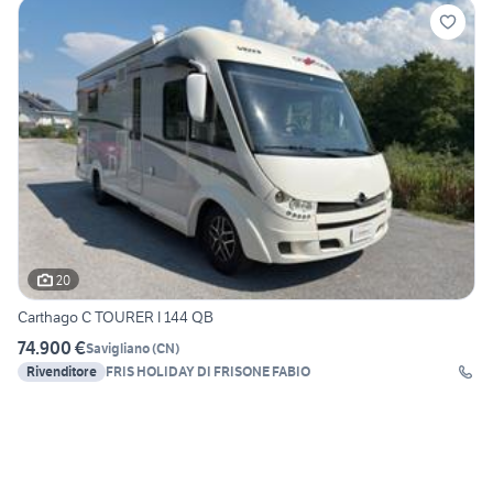
20
Carthago C TOURER I 144 QB
74.900 €
Savigliano
(
CN
)
Rivenditore
FRIS HOLIDAY DI FRISONE FABIO