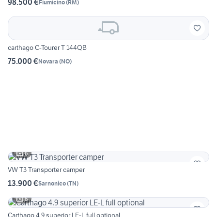
98.500 €
Fiumicino
(
RM
)
carthago C-Tourer T 144QB
75.000 €
Novara
(
NO
)
6
VW T3 Transporter camper
13.900 €
Sarnonico
(
TN
)
6
Carthago 4.9 superior LE-L full optional