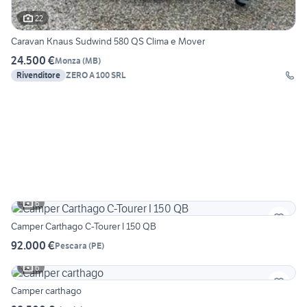
22
Caravan Knaus Sudwind 580 QS Clima e Mover
24.500 €
Monza
(
MB
)
Rivenditore
ZERO A 100 SRL
6
Camper Carthago C-Tourer I 150 QB
92.000 €
Pescara
(
PE
)
6
Camper carthago