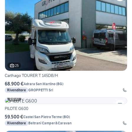
25
Carthago TOURER T 145DB/H
68.900 €
Adrara San Martino
(
BG
)
Rivenditore
GROPPETTI Srl
30
PILOTE G600
59.500 €
Castel San Pietro Terme
(
BO
)
Rivenditore
Beltrani Camper&Caravan