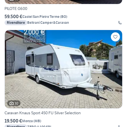
PILOTE G600
59.500 €
Castel San Pietro Terme
(
BO
)
Rivenditore
Beltrani Camper&Caravan
30
Caravan Knaus Sport 450 FU Silver Selection
19.500 €
Monza
(
MB
)
Rivenditore
ZERO A 100 SRL