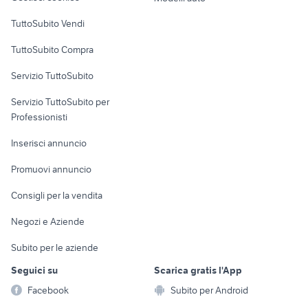
Case vacanza
TuttoSubito Vendi
Uffici e Locali
TuttoSubito Compra
commerciali
Servizio TuttoSubito
elettronica
per la casa e la
sports e hobby
Servizio TuttoSubito per
persona
Informatica
Animali
Professionisti
Arredamento e
Console e
Accessori per
Casalinghi
Inserisci annuncio
Videogiochi
animali
Elettrodomestici
Promuovi annuncio
Audio/Video
Musica e Film
Giardino e Fai da te
Consigli per la vendita
Fotografia
Libri e Riviste
Abbigliamento e
Negozi e Aziende
Telefonia
Strumenti Musicali
Accessori
Subito per le aziende
Sports
Tutto per i bambini
Seguici su
Scarica gratis l'App
Biciclette
Facebook
Subito per Android
Collezionismo