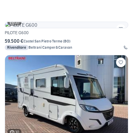
30
PILOTE G600
59.500 €
Castel San Pietro Terme
(
BO
)
Rivenditore
Beltrani Camper&Caravan
30