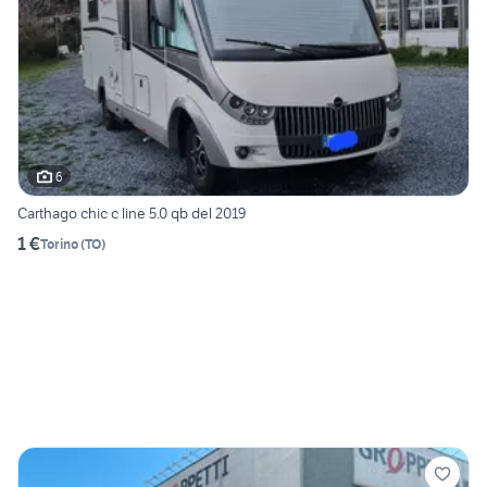
6
Carthago chic c line 5.0 qb del 2019
1 €
Torino
(
TO
)