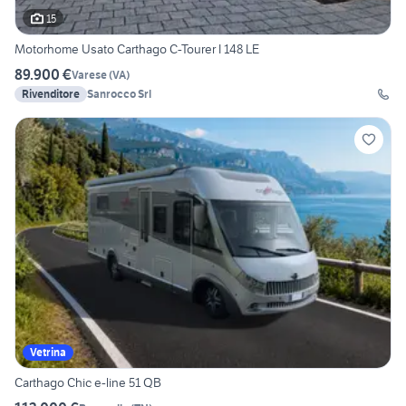
15
Motorhome Usato Carthago C-Tourer I 148 LE
89.900 €
Varese
(
VA
)
Rivenditore
Sanrocco Srl
Vetrina
Carthago Chic e-line 51 QB