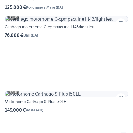
125.000 €
Polignano a Mare
(
BA
)
6
Carthago motorhome C-cpmpactline I 143/light letti
76.000 €
Bari
(
BA
)
6
Motorhome Carthago S-Plus I50LE
149.000 €
Aosta
(
AO
)