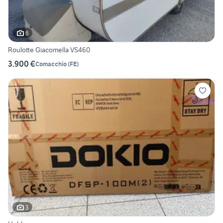
6
Roulotte Giacomella VS460
3.900 €
Comacchio
(
FE
)
3