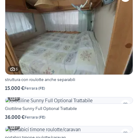
6
struttura con roulotte anche separabili
15.000 €
Ferrara
(
FE
)
6
Giottiline Sunny Full Optional Trattabile
36.000 €
Ferrara
(
FE
)
2
portabici timone roulotte/caravan