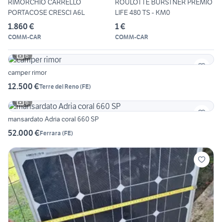
RIMORCHIO CARRELLO
ROULOTTE BURSTNER PREMIO
PORTACOSE CRESCI A6L
LIFE 480 TS - KM0
1.860 €
1 €
COMM-CAR
COMM-CAR
6
camper rimor
12.500 €
Terre del Reno
(
FE
)
6
mansardato Adria coral 660 SP
52.000 €
Ferrara
(
FE
)