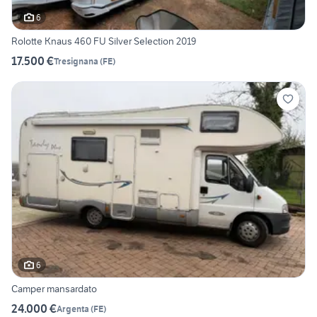
6
Rolotte Knaus 460 FU Silver Selection 2019
17.500 €
Tresignana
(
FE
)
6
Camper mansardato
24.000 €
Argenta
(
FE
)