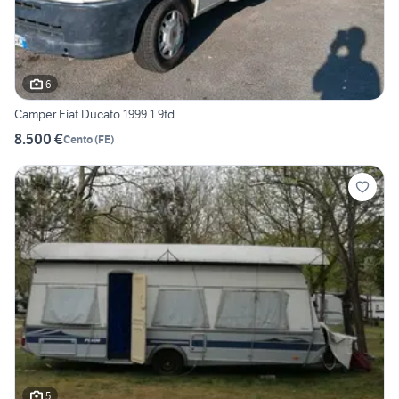
6
Camper Fiat Ducato 1999 1.9td
8.500 €
Cento
(
FE
)
5