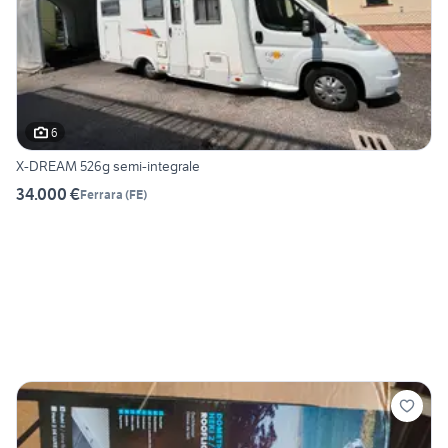
6
X-DREAM 526g semi-integrale
34.000 €
Ferrara
(
FE
)