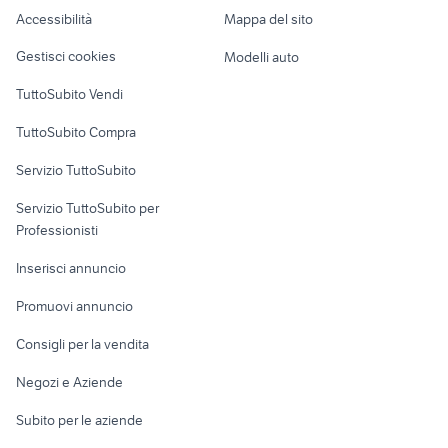
riabilitazione sport
camper ducato usato
Caravan e Camper
camper usati
casalecchio di reno
Accessibilità
Mappa del sito
Loft, mansarde e
medolla
Veicoli commerciali
altro
Gestisci cookies
Modelli auto
Case vacanza
TuttoSubito Vendi
Uffici e Locali
TuttoSubito Compra
commerciali
Servizio TuttoSubito
elettronica
per la casa e la
sports e hobby
Servizio TuttoSubito per
persona
Informatica
Animali
Professionisti
Arredamento e
Console e
Accessori per
Casalinghi
Inserisci annuncio
Videogiochi
animali
Elettrodomestici
Promuovi annuncio
Audio/Video
Musica e Film
Giardino e Fai da te
Consigli per la vendita
Fotografia
Libri e Riviste
Abbigliamento e
Negozi e Aziende
Telefonia
Strumenti Musicali
Accessori
Subito per le aziende
Sports
Tutto per i bambini