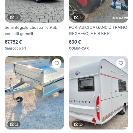
12
15
Semintegrale Etrusco T6.9 SB
PORTABICI DA GANCIO TRAINO
con letti gemelli
PIEGHEVOLE E-BIKE E2
67.752 €
630 €
Sanrocco Srl
COMM-CAR
11
16