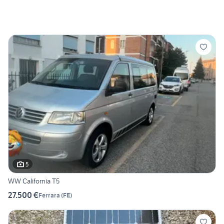
5
WW California T5
27.500 €
Ferrara
(
FE
)