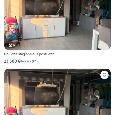
6
Roulotte stagionale 11 posti letto
13.500 €
Ferrara
(
FE
)