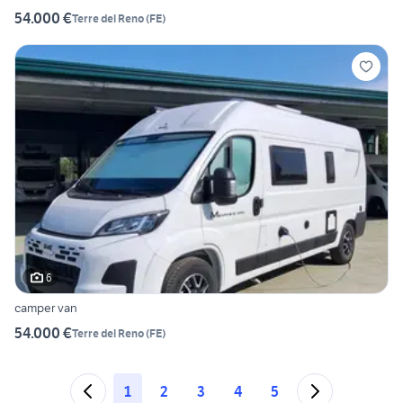
54.000 €
Terre del Reno
(
FE
)
6
camper van
54.000 €
Terre del Reno
(
FE
)
1
2
3
4
5