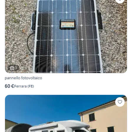
3
pannello fotovoltaico
60 €
Ferrara
(
FE
)