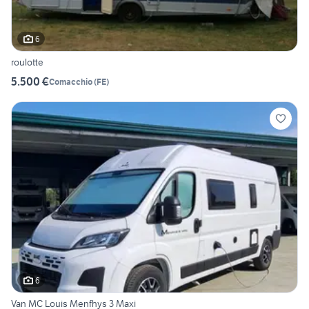
6
roulotte
5.500 €
Comacchio
(
FE
)
6
Van MC Louis Menfhys 3 Maxi