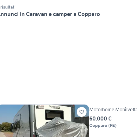
 risultati
nnunci in Caravan e camper a Copparo
Motorhome Mobilvetta
60.000 €
Copparo
(
FE
)