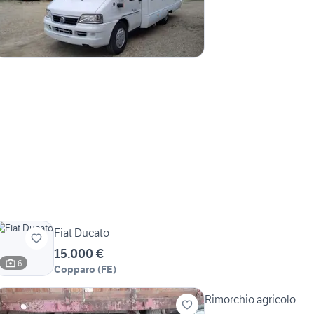
Fiat Ducato
15.000 €
6
Copparo
(
FE
)
Rimorchio agricolo