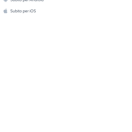
ento e
Accessori per animali
hi
Subito per iOS
Musica e Film
omestici
Libri e Riviste
e Fai da te
Strumenti Musicali
amento e
ri
Sports
 i bambini
Biciclette
Collezionismo