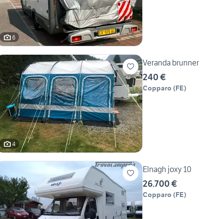
6
Veranda brunner
240 €
Copparo
(
FE
)
4
Elnagh joxy 10
26.700 €
Copparo
(
FE
)