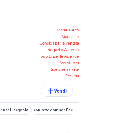
Modelli auto
Magazine
Consigli per la vendita
Negozi e Aziende
Subito per le Aziende
Assistenza
Ricerche salvate
Preferiti
Vendi
 usati argenta
roulotte camper Ferrara
camper usati terre del r