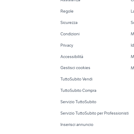
c
semintegrali camper Emilia Romagna
Accessori Auto
Camere/Posti l
Regole
L
c
Moto e Scooter
Ville singole e
Sicurezza
S
Accessori Moto
Terreni e rustic
Condizioni
M
Nautica
Garage e box
Privacy
I
Caravan e Camper
Loft, mansarde 
Accessibilità
M
Veicoli commerciali
Case vacanza
Gestisci cookies
M
Uffici e Locali
TuttoSubito Vendi
commerciali
TuttoSubito Compra
Servizio TuttoSubito
Servizio TuttoSubito per Professionisti
Inserisci annuncio