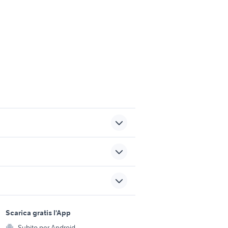
kentucky estro 5
honda crf 1000
master motori
sports e hobby
a
Scarica gratis l'App
camper usati umbria
Animali
Subito per Android