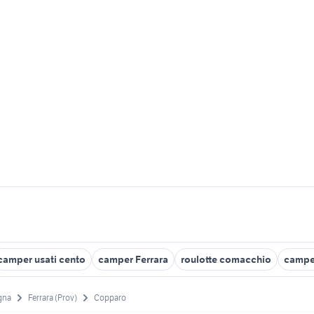
camper usati cento
camper Ferrara
roulotte comacchio
camper
gna
Ferrara (Prov)
Copparo