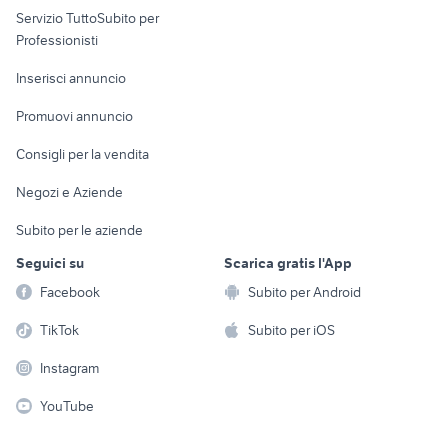
Servizio TuttoSubito per
persona
Informatica
Animali
Professionisti
Arredamento e
Console e
Accessori per
Casalinghi
Inserisci annuncio
Videogiochi
animali
Elettrodomestici
Promuovi annuncio
Audio/Video
Musica e Film
Giardino e Fai da te
Consigli per la vendita
Fotografia
Libri e Riviste
Abbigliamento e
Negozi e Aziende
Telefonia
Strumenti Musicali
Accessori
Subito per le aziende
Sports
Tutto per i bambini
Seguici su
Scarica gratis l'App
Biciclette
Facebook
Subito per Android
Collezionismo
TikTok
Subito per iOS
Instagram
YouTube