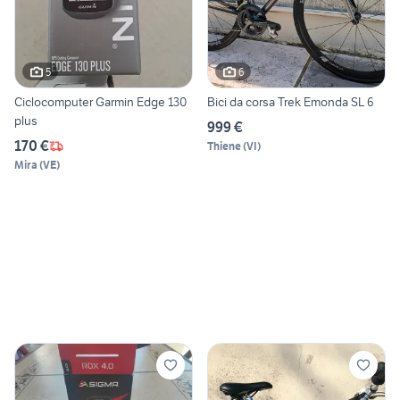
5
6
Ciclocomputer Garmin Edge 130
Bici da corsa Trek Emonda SL 6
plus
999 €
170 €
Thiene
(
VI
)
Mira
(
VE
)