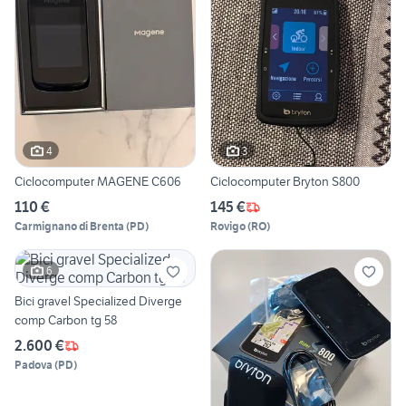
4
3
Ciclocomputer MAGENE C606
Ciclocomputer Bryton S800
110 €
145 €
Carmignano di Brenta
(
PD
)
Rovigo
(
RO
)
6
Bici gravel Specialized Diverge
comp Carbon tg 58
2.600 €
Padova
(
PD
)