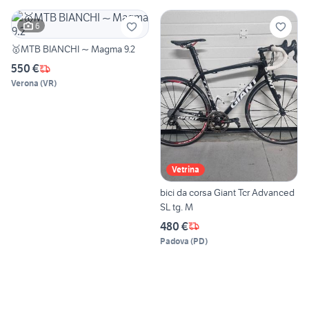
6
🥇MTB BIANCHI ~ Magma 9.2
550 €
Verona
(
VR
)
Vetrina
bici da corsa Giant Tcr Advanced
SL tg. M
480 €
Padova
(
PD
)