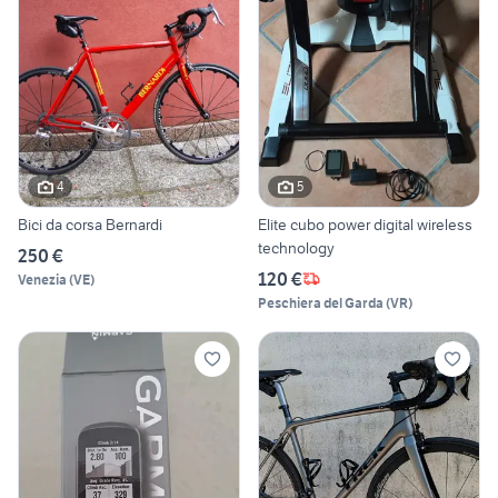
4
5
Bici da corsa Bernardi
Elite cubo power digital wireless
technology
250 €
120 €
Venezia
(
VE
)
Peschiera del Garda
(
VR
)