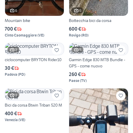
6
6
Mountain bike
Bottecchia bici da corsa
700 €
600 €
Cinto Caomaggiore
(
VE
)
Rovigo
(
RO
)
3
5
ciclocomputer BRYTON Rider10
Garmin Edge 830 MTB Bundle -
GPS - come nuovo
30 €
260 €
Padova
(
PD
)
Paese
(
TV
)
3
Bici da corsa Btwin Triban 520 M
400 €
Venezia
(
VE
)