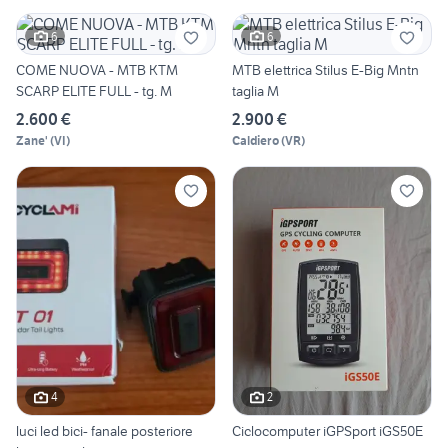
6
6
COME NUOVA - MTB KTM
MTB elettrica Stilus E-Big Mntn
SCARP ELITE FULL - tg. M
taglia M
2.600 €
2.900 €
Zane'
(
VI
)
Caldiero
(
VR
)
4
2
luci led bici- fanale posteriore
Ciclocomputer iGPSport iGS50E