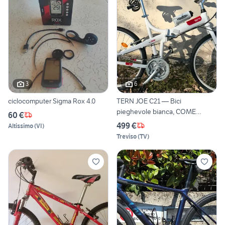
3
6
ciclocomputer Sigma Rox 4.0
TERN JOE C21 — Bici
pieghevole bianca, COME
60 €
NUOVA
499 €
Altissimo
(
VI
)
Treviso
(
TV
)