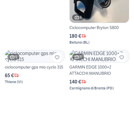
6
Ciclocomputer Bryton S800
180 €
Belluno
(
BL
)
5
5
ciclocomputer gps mio cyclo 315
GARMIN EDGE 1000+2
ATTACCHI MANUBRIO
65 €
140 €
Thiene
(
VI
)
Carmignano di Brenta
(
PD
)