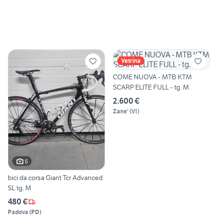
Vetrina
COME NUOVA - MTB KTM
SCARP ELITE FULL - tg. M
2.600 €
Zane'
(
VI
)
6
bici da corsa Giant Tcr Advanced
SL tg. M
480 €
Padova
(
PD
)