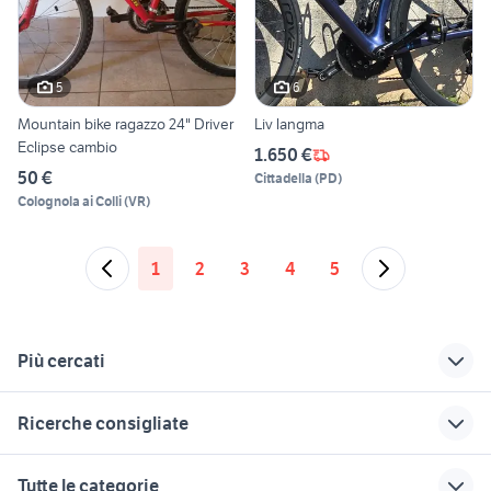
5
6
Mountain bike ragazzo 24" Driver
Liv langma
Eclipse cambio
1.650 €
50 €
Cittadella
(
PD
)
Colognola ai Colli
(
VR
)
1
2
3
4
5
Più cercati
Correlati
Richerche simili
Suggerimenti
Ricerche consigliate
ciclocomputer con
seconda mano a
golf 8 usata
gps
Torino
jack russell animali
skoda superb
alfa romeo tonale
Tutte le categorie