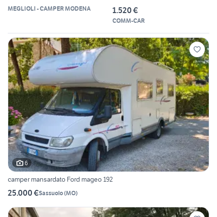
RAMPA
MEGLIOLI - CAMPER MODENA
1.520 €
COMM-CAR
6
camper mansardato Ford mageo 192
25.000 €
Sassuolo
(
MO
)