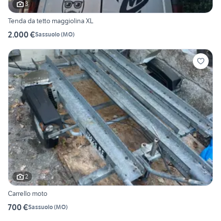
3
Tenda da tetto maggiolina XL
2.000 €
Sassuolo
(
MO
)
2
Carrello moto
700 €
Sassuolo
(
MO
)