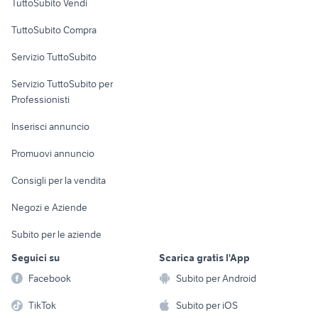
TuttoSubito Vendi
Uffici e Locali
TuttoSubito Compra
commerciali
Servizio TuttoSubito
elettronica
per la casa e la
sports e hobby
Servizio TuttoSubito per
persona
Informatica
Animali
Professionisti
Arredamento e
Console e
Accessori per
Casalinghi
Inserisci annuncio
Videogiochi
animali
Elettrodomestici
Promuovi annuncio
Audio/Video
Musica e Film
Giardino e Fai da te
Consigli per la vendita
Fotografia
Libri e Riviste
Abbigliamento e
Negozi e Aziende
Telefonia
Strumenti Musicali
Accessori
Subito per le aziende
Sports
Tutto per i bambini
Seguici su
Scarica gratis l'App
Biciclette
Facebook
Subito per Android
Collezionismo
TikTok
Subito per iOS