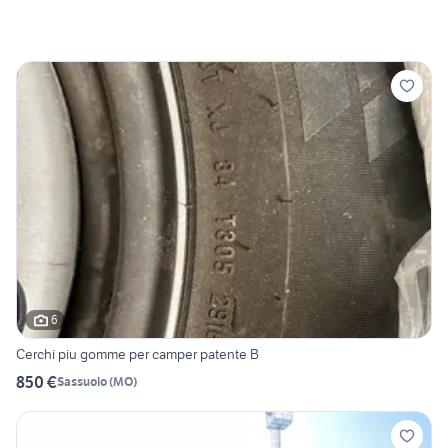
6
Cerchi piu gomme per camper patente B
850 €
Sassuolo
(
MO
)