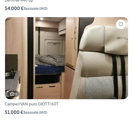
Benimar 440 up
54.000 €
Sassuolo
(
MO
)
6
Camper/VAN puro GIOTTI 60T
51.000 €
Sassuolo
(
MO
)