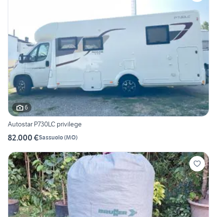
6
Autostar P730LC privilege
82.000 €
Sassuolo
(
MO
)