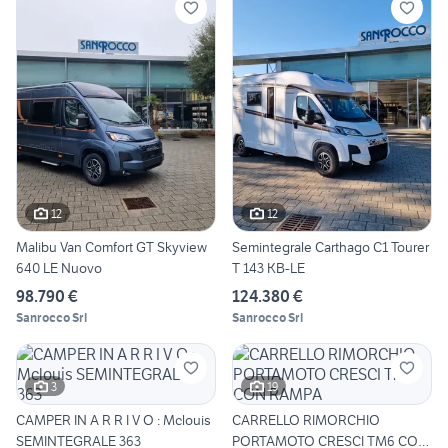
12
12
Malibu Van Comfort GT Skyview
Semintegrale Carthago C1 Tourer
640 LE Nuovo
T 143 KB-LE
98.790 €
124.380 €
Sanrocco Srl
Sanrocco Srl
3
19
CAMPER IN A R R I V O : Mclouis
CARRELLO RIMORCHIO
SEMINTEGRALE 363
PORTAMOTO CRESCI TM6 CON