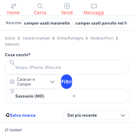
Home
Cerca
Vendi
Messaggi
camper usati maranello
camper usati pavullo nel frig
Ricerche
Subito
Caravan e camper
Emilia-Romagna
Modena (Prov)
Sassuolo
Cosa cerchi?
Caravan e
Filtri
Camper
Salva ricerca
Dal più recente
17 risultati