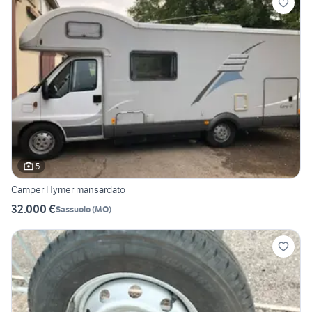
5
Camper Hymer mansardato
32.000 €
Sassuolo
(
MO
)