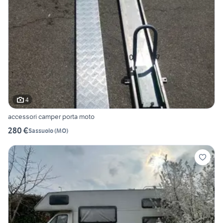
4
accessori camper porta moto
280 €
Sassuolo
(
MO
)