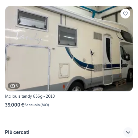
6
Mc louis tandy 636g - 2010
39.000 €
Sassuolo
(
MO
)
Più cercati