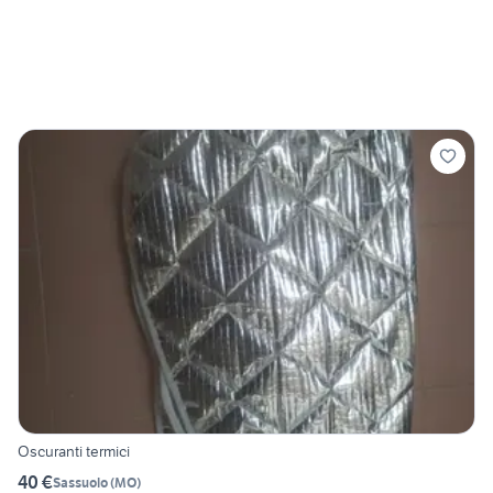
Oscuranti termici
40 €
Sassuolo
(
MO
)