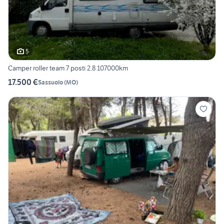
5
Camper roller team 7 posti 2.8 107000km
17.500 €
Sassuolo
(
MO
)