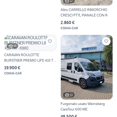
12
Altro CARRELLO RIMORCHIO
CRESCI PT7L PIANALE CON R
2.860 €
COMM-CAR
15
CARAVAN ROULOTTE
BURSTNER PREMIO LIFE 415 TK
- KM0
19.900 €
COMM-CAR
13
Furgonato usato Weinsberg
CaraTour 600 ME
48.500 €