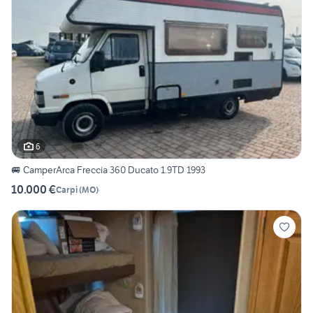
6
🚐 CamperArca Freccia 360 Ducato 1.9TD 1993
10.000 €
Carpi
(
MO
)