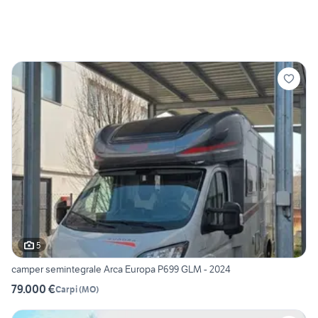
5
camper semintegrale Arca Europa P699 GLM - 2024
79.000 €
Carpi
(
MO
)