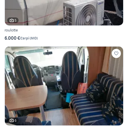
5
roulotte
6.000 €
Carpi
(
MO
)
6