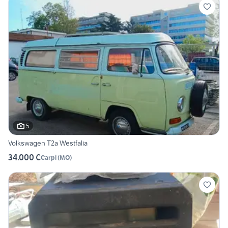
5
Volkswagen T2a Westfalia
34.000 €
Carpi
(
MO
)