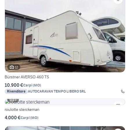
12
Bürstner AVERSO 460 TS
10.900 €
Carpi
(
MO
)
Rivenditore
AUTOCARAVAN TEMPO LIBERO SRL
6
roulotte sterckeman
4.000 €
Carpi
(
MO
)