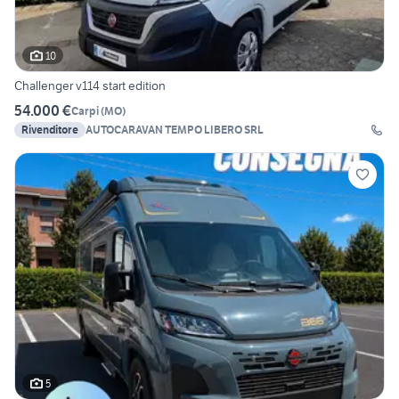
10
Challenger v114 start edition
54.000 €
Carpi
(
MO
)
Rivenditore
AUTOCARAVAN TEMPO LIBERO SRL
5