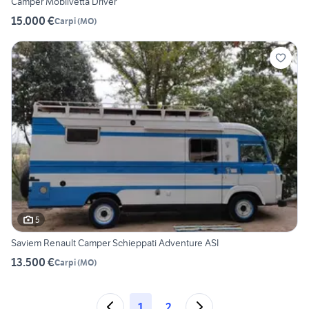
Camper Mobilvetta Driver
15.000 €
Carpi
(
MO
)
5
Saviem Renault Camper Schieppati Adventure ASI
13.500 €
Carpi
(
MO
)
1
2