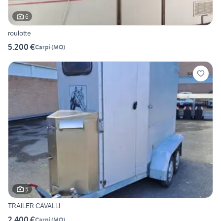
6
roulotte
5.200 €
Carpi
(
MO
)
5
TRAILER CAVALLI
2.400 €
Carpi
(
MO
)