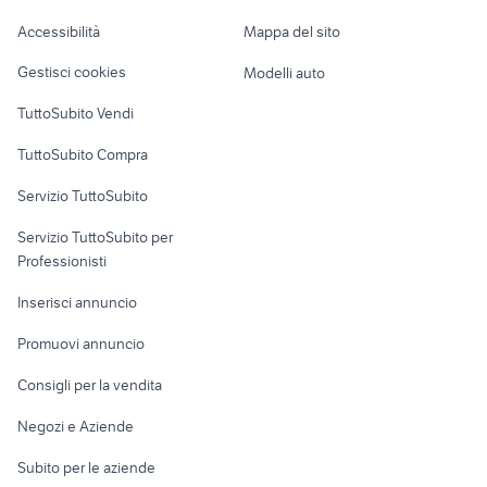
brusali
autoclave giardino Lazio
Caravan e Camper
Rimini provincia
Accessibilità
Mappa del sito
Loft, mansarde e
Veicoli commerciali
altro
Gestisci cookies
Modelli auto
Case vacanza
TuttoSubito Vendi
Uffici e Locali
TuttoSubito Compra
commerciali
Servizio TuttoSubito
elettronica
per la casa e la
sports e hobby
Servizio TuttoSubito per
persona
Informatica
Animali
Professionisti
Arredamento e
Console e
Accessori per
Casalinghi
Inserisci annuncio
Videogiochi
animali
Elettrodomestici
Promuovi annuncio
Audio/Video
Musica e Film
Giardino e Fai da te
Consigli per la vendita
Fotografia
Libri e Riviste
Abbigliamento e
Negozi e Aziende
Telefonia
Strumenti Musicali
Accessori
Subito per le aziende
Sports
Tutto per i bambini