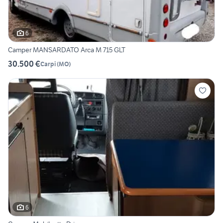
6
Camper MANSARDATO Arca M 715 GLT
30.500 €
Carpi
(
MO
)
6