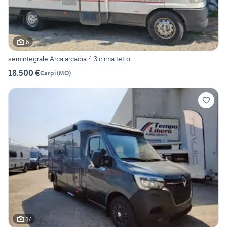
6
semintegrale Arca arcadia 4.3 clima tetto
18.500 €
Carpi
(
MO
)
17