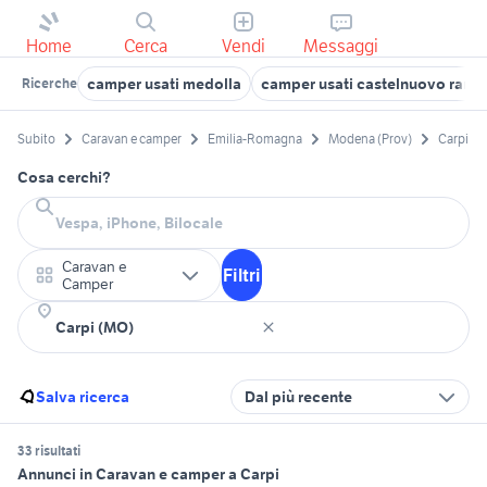
Home
Cerca
Vendi
Messaggi
camper usati medolla
camper usati castelnuovo rang
Ricerche
Subito
Caravan e camper
Emilia-Romagna
Modena (Prov)
Carpi
Cosa cerchi?
Caravan e
Filtri
Camper
Salva ricerca
Dal più recente
33 risultati
Annunci in Caravan e camper a Carpi