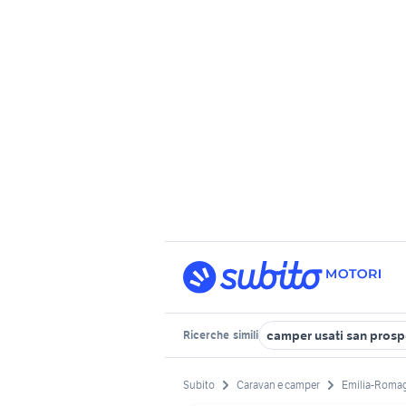
camper usati san prosp
Ricerche
simili
Subito
Caravan e camper
Emilia-Roma