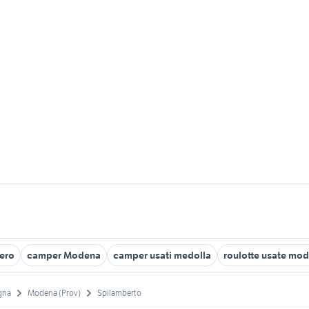
ero
camper Modena
camper usati medolla
roulotte usate mo
gna
Modena (Prov)
Spilamberto