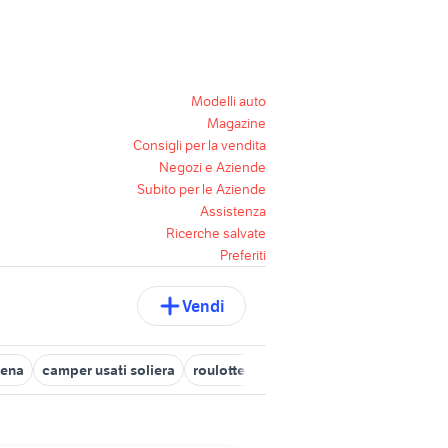
Modelli auto
Magazine
Consigli per la vendita
Negozi e Aziende
Subito per le Aziende
Assistenza
Ricerche salvate
Preferiti
Vendi
dena
camper usati soliera
roulotte camper Modena
camper usa