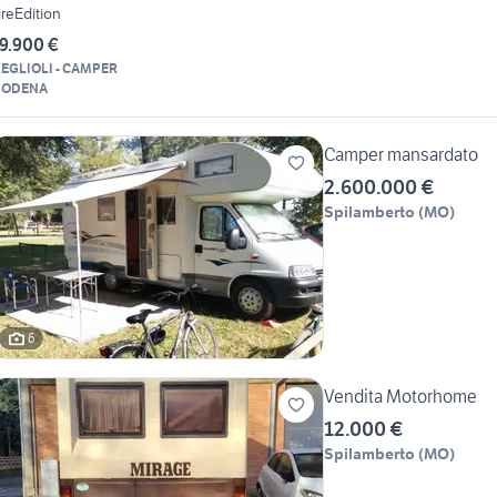
ireEdition
9.900 €
EGLIOLI - CAMPER
ODENA
Camper mansardato
2.600.000 €
Spilamberto
(
MO
)
6
Vendita Motorhome
12.000 €
Spilamberto
(
MO
)