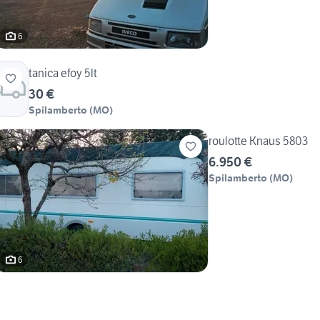
6
tanica efoy 5lt
30 €
Spilamberto
(
MO
)
roulotte Knaus 5803
6.950 €
Spilamberto
(
MO
)
6