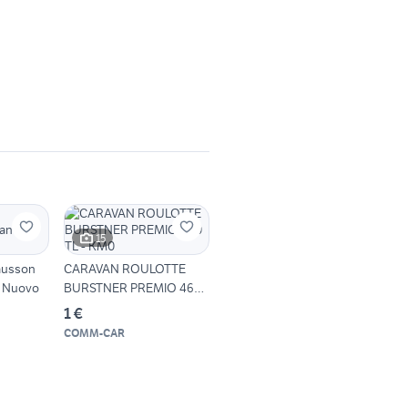
15
ausson
CARAVAN ROULOTTE
e Nuovo
BURSTNER PREMIO 460
TL - KM0
1 €
COMM-CAR