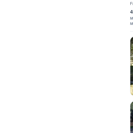
F
4
M
M