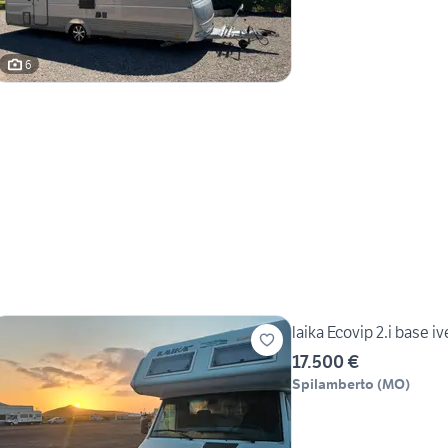
6
laika Ecovip 2.i base i
17.500 €
Spilamberto
(
MO
)