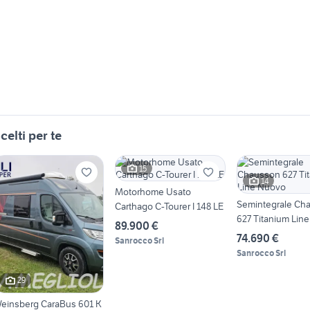
celti per te
15
14
Motorhome Usato
Semintegrale Ch
Carthago C-Tourer I 148 LE
627 Titanium Lin
89.900 €
74.690 €
Sanrocco Srl
Sanrocco Srl
29
einsberg CaraBus 601 K