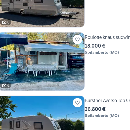
6
Roulotte knaus sudwin
18.000 €
Spilamberto
(
MO
)
6
Burstner Averso Top 56
26.800 €
Spilamberto
(
MO
)