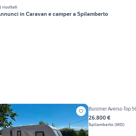
1 risultati
nnunci in Caravan e camper a Spilamberto
Burstner Averso Top 56
26.800 €
Spilamberto
(
MO
)