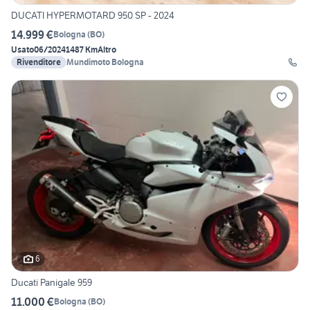
DUCATI HYPERMOTARD 950 SP - 2024
14.999 €
Bologna
(
BO
)
Usato
06/2024
1487 Km
Altro
Rivenditore
Mundimoto Bologna
6
Ducati Panigale 959
11.000 €
Bologna
(
BO
)