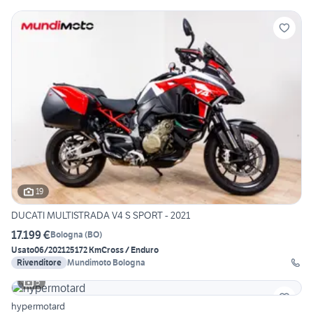
19
DUCATI MULTISTRADA V4 S SPORT - 2021
17.199 €
Bologna
(
BO
)
Usato
06/2021
25172 Km
Cross / Enduro
Rivenditore
Mundimoto Bologna
5
hypermotard