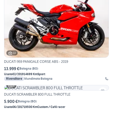
13
DUCATI 959 PANIGALE CORSE ABS - 2019
13.999 €
Bologna
(
BO
)
Usato
02/2019
14699 Km
Sport
Rivenditore
Mundimoto Bologna
6
DUCATI SCRAMBLER 800 FULL THROTTLE
5.900 €
Bologna
(
BO
)
Usato
06/2017
19500 Km
Custom / Café racer