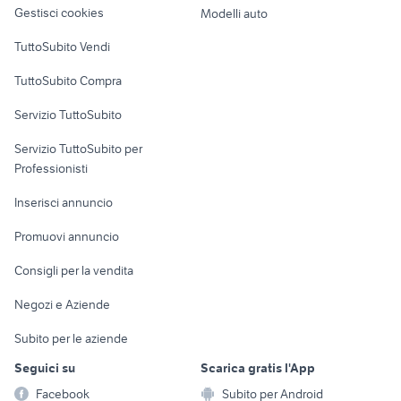
altro
Gestisci cookies
Modelli auto
Case vacanza
TuttoSubito Vendi
Uffici e Locali
TuttoSubito Compra
commerciali
Servizio TuttoSubito
elettronica
per la casa e la
sports e hobby
Servizio TuttoSubito per
persona
Informatica
Animali
Professionisti
Arredamento e
Console e
Accessori per
Casalinghi
Inserisci annuncio
Videogiochi
animali
Elettrodomestici
Promuovi annuncio
Audio/Video
Musica e Film
Giardino e Fai da te
Consigli per la vendita
Fotografia
Libri e Riviste
Abbigliamento e
Negozi e Aziende
Telefonia
Strumenti Musicali
Accessori
Subito per le aziende
Sports
Tutto per i bambini
Seguici su
Scarica gratis l'App
Biciclette
Facebook
Subito per Android