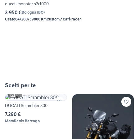
ducati monster s2r1000
3.950 €
Bologna
(
BO
)
Usato
04/2007
39000 Km
Custom / Café racer
Scelti per te
12
DUCATI Scrambler 800
7.290 €
MotoRattix Barzago