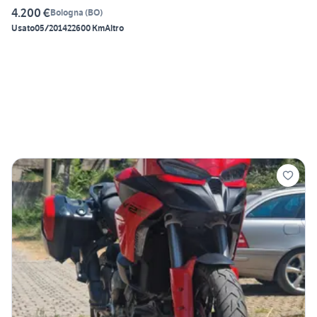
4.200 €
Bologna
(
BO
)
Usato
05/2014
22600 Km
Altro