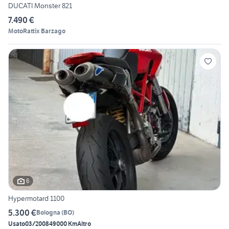
DUCATI Monster 821
7.490 €
MotoRattix Barzago
6
Hypermotard 1100
5.300 €
Bologna
(
BO
)
Usato
03/2008
49000 Km
Altro