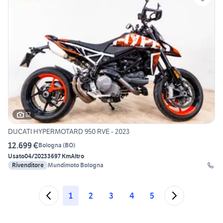
12
DUCATI HYPERMOTARD 950 RVE - 2023
12.699 €
Bologna
(
BO
)
Usato
04/2023
3697 Km
Altro
Rivenditore
Mundimoto Bologna
1
2
3
4
5