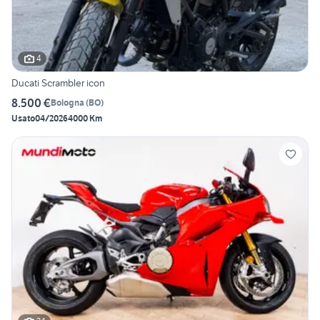
4
Ducati Scrambler icon
8.500 €
Bologna
(
BO
)
Usato
04/2026
4000 Km