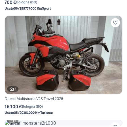
700 €
Bologna
(
BO
)
Usato
06/1997
77000 Km
Sport
3
Ducati Multistrada V2S Travel 2026
16.100 €
Bologna
(
BO
)
Usato
05/2026
1000 Km
Turismo
6