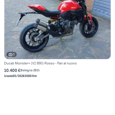
5
Ducati Monster+ (V2 890) Rosso - Pari al nuovo
10.400 €
Bologna
(
BO
)
Usato
03/2026
3000 Km