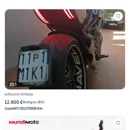
6
edizione limitata
12.900 €
Bologna
(
BO
)
Usato
07/2012
70000 Km