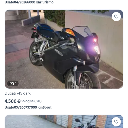
Usato
04/2026
6000 Km
Turismo
4
Ducati 749 dark
4.500 €
Bologna
(
BO
)
Usato
03/2007
37000 Km
Sport