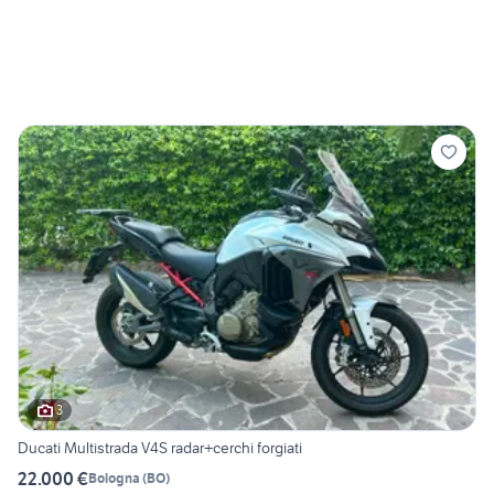
3
Ducati Multistrada V4S radar+cerchi forgiati
22.000 €
Bologna
(
BO
)