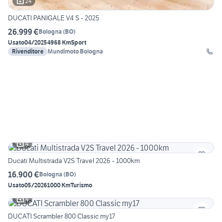
24
DUCATI PANIGALE V4 S - 2025
26.999 €
Bologna
(
BO
)
Usato
04/2025
4968 Km
Sport
Rivenditore
Mundimoto Bologna
4
Ducati Multistrada V2S Travel 2026 - 1000km
16.900 €
Bologna
(
BO
)
Usato
05/2026
1000 Km
Turismo
4
DUCATI Scrambler 800 Classic my17