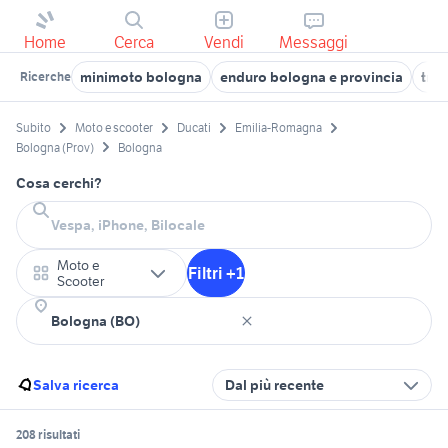
Home
Cerca
Vendi
Messaggi
minimoto bologna
enduro bologna e provincia
tri
Ricerche
Subito
Moto e scooter
Ducati
Emilia-Romagna
Bologna (Prov)
Bologna
Cosa cerchi?
Moto e
Filtri +1
Scooter
Salva ricerca
Dal più recente
208 risultati