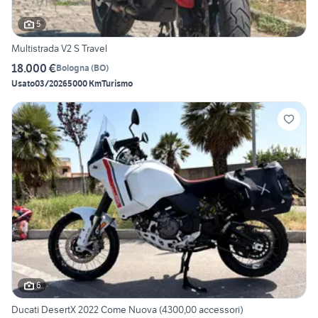
5
Multistrada V2 S Travel
18.000 €
Bologna
(
BO
)
Usato
03/2026
5000 Km
Turismo
6
Ducati DesertX 2022 Come Nuova (4300,00 accessori)