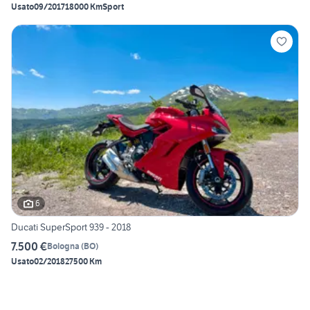
Usato
09/2017
18000 Km
Sport
6
Ducati SuperSport 939 - 2018
7.500 €
Bologna
(
BO
)
Usato
02/2018
27500 Km