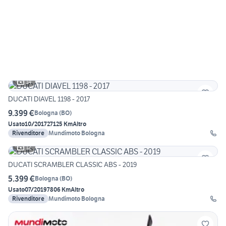
14
DUCATI DIAVEL 1198 - 2017
9.399 €
Bologna
(
BO
)
Usato
10/2017
27125 Km
Altro
Rivenditore
Mundimoto Bologna
12
DUCATI SCRAMBLER CLASSIC ABS - 2019
5.399 €
Bologna
(
BO
)
Usato
07/2019
7806 Km
Altro
Rivenditore
Mundimoto Bologna