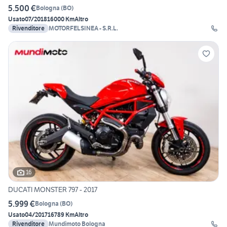
5.500 €
Bologna
(
BO
)
Usato
07/2018
16000 Km
Altro
Rivenditore
MOTORFELSINEA - S.R.L.
16
DUCATI MONSTER 797 - 2017
5.999 €
Bologna
(
BO
)
Usato
04/2017
16789 Km
Altro
Rivenditore
Mundimoto Bologna