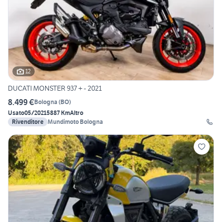
12
DUCATI MONSTER 937 + - 2021
8.499 €
Bologna
(
BO
)
Usato
05/2021
5887 Km
Altro
Rivenditore
Mundimoto Bologna