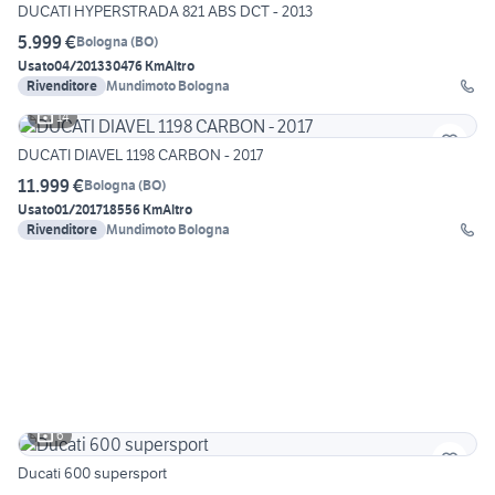
DUCATI HYPERSTRADA 821 ABS DCT - 2013
5.999 €
Bologna
(
BO
)
Usato
04/2013
30476 Km
Altro
Rivenditore
Mundimoto Bologna
14
DUCATI DIAVEL 1198 CARBON - 2017
11.999 €
Bologna
(
BO
)
Usato
01/2017
18556 Km
Altro
Rivenditore
Mundimoto Bologna
6
Ducati 600 supersport