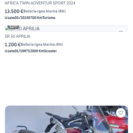
AFRICA TWIN ADVENTUR SPORT 2024
13.500 €
Bellaria-Igea Marina
(
RN
)
Usato
03/2024
5700 Km
Turismo
6
SR 50 APRILIA
1.200 €
Bellaria-Igea Marina
(
RN
)
Usato
01/1997
32000 Km
Scooter