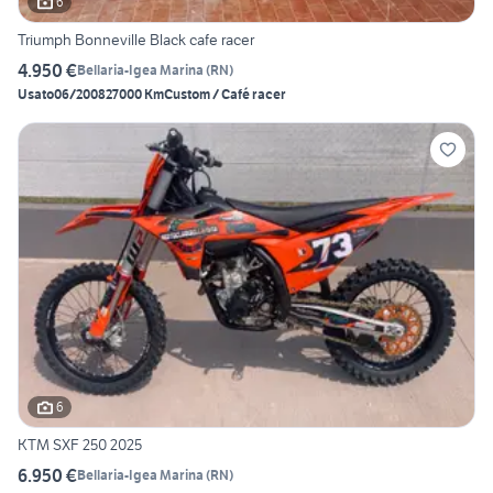
6
Triumph Bonneville Black cafe racer
4.950 €
Bellaria-Igea Marina
(
RN
)
Usato
06/2008
27000 Km
Custom / Café racer
6
KTM SXF 250 2025
6.950 €
Bellaria-Igea Marina
(
RN
)