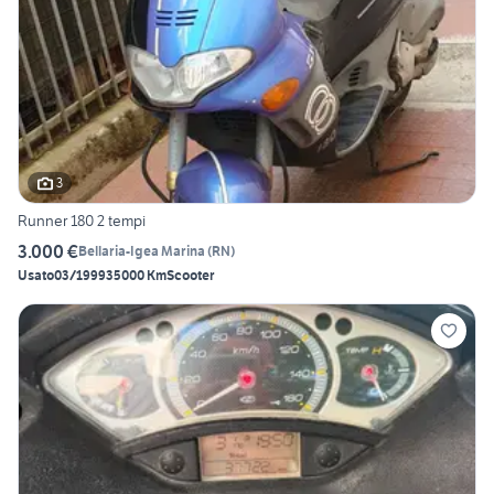
3
Runner 180 2 tempi
3.000 €
Bellaria-Igea Marina
(
RN
)
Usato
03/1999
35000 Km
Scooter