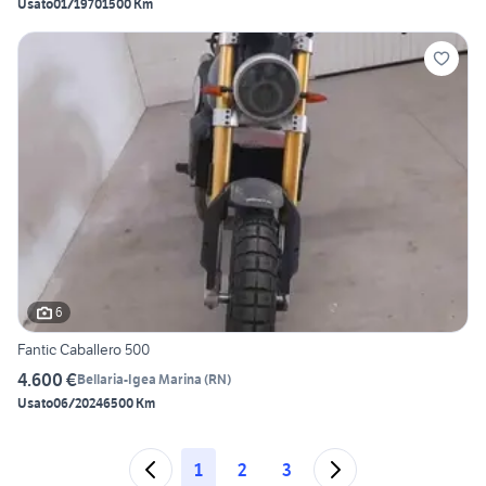
Usato
01/1970
1500 Km
6
Fantic Caballero 500
4.600 €
Bellaria-Igea Marina
(
RN
)
Usato
06/2024
6500 Km
1
2
3