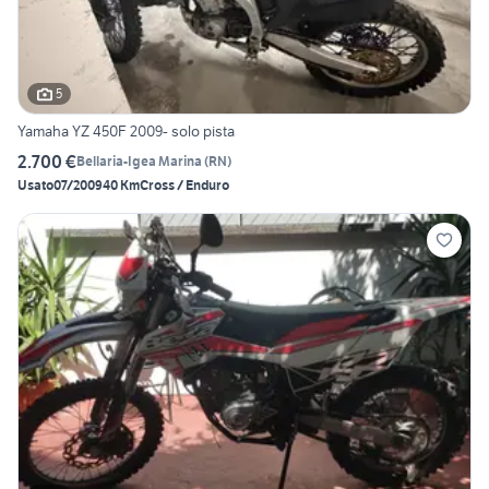
5
Yamaha YZ 450F 2009- solo pista
2.700 €
Bellaria-Igea Marina
(
RN
)
Usato
07/2009
40 Km
Cross / Enduro