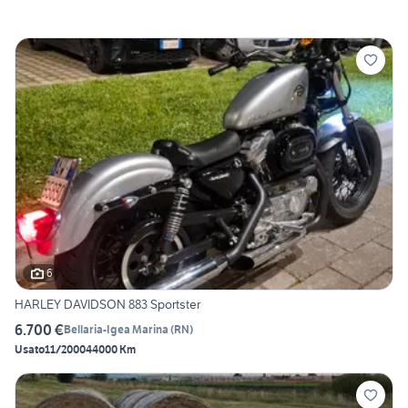
6
HARLEY DAVIDSON 883 Sportster
6.700 €
Bellaria-Igea Marina
(
RN
)
Usato
11/2000
44000 Km