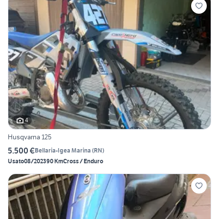
4
Husqvarna 125
5.500 €
Bellaria-Igea Marina
(
RN
)
Usato
08/2023
90 Km
Cross / Enduro