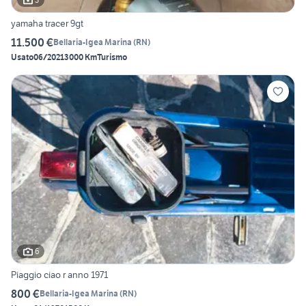
yamaha tracer 9gt
11.500 €
Bellaria-Igea Marina
(
RN
)
Usato
06/2021
3000 Km
Turismo
6
Piaggio ciao r anno 1971
800 €
Bellaria-Igea Marina
(
RN
)