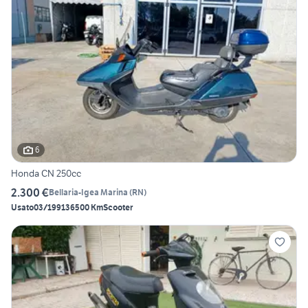
6
Honda CN 250cc
2.300 €
Bellaria-Igea Marina
(
RN
)
Usato
03/1991
36500 Km
Scooter