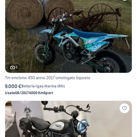
6
Tm smr/smx 450 anno 2017 omologato biposto
9.000 €
Bellaria-Igea Marina
(
RN
)
Usato
08/2017
4000 Km
Sport