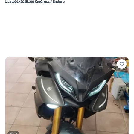
Usato
01/2025
100 Km
Cross / Enduro
3