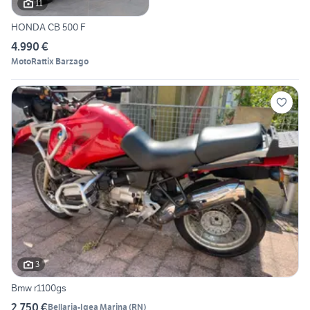
11
HONDA CB 500 F
4.990 €
MotoRattix Barzago
3
Bmw r1100gs
2.750 €
Bellaria-Igea Marina
(
RN
)