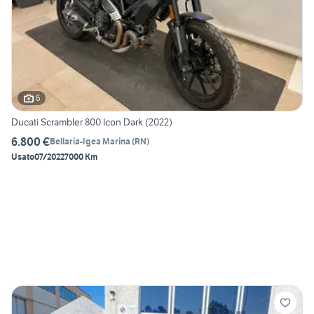
6
Ducati Scrambler 800 Icon Dark (2022)
6.800 €
Bellaria-Igea Marina
(
RN
)
Usato
07/2022
7000 Km