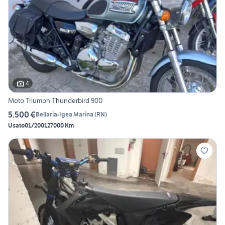
4
Moto Triumph Thunderbird 900
5.500 €
Bellaria-Igea Marina
(
RN
)
Usato
01/2001
27000 Km