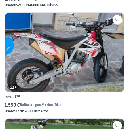
Usato
05/1997
146000 Km
Turismo
4
moto 125
1.550 €
Bellaria-Igea Marina
(
RN
)
Usato
11/2017
8000 Km
Altro