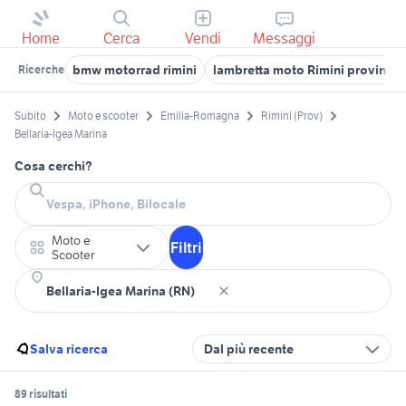
Home
Cerca
Vendi
Messaggi
bmw motorrad rimini
lambretta moto Rimini provincia
Ricerche
Subito
Moto e scooter
Emilia-Romagna
Rimini (Prov)
Bellaria-Igea Marina
Cosa cerchi?
Moto e
Filtri
Scooter
Salva ricerca
Dal più recente
89 risultati