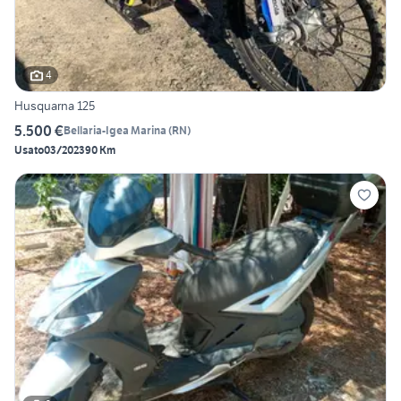
4
Husquarna 125
5.500 €
Bellaria-Igea Marina
(
RN
)
Usato
03/2023
90 Km