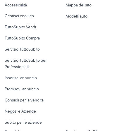
Romagna
Accessibilità
Mappa del sito
Loft, mansarde e
Veicoli commerciali
altro
Gestisci cookies
Modelli auto
Case vacanza
TuttoSubito Vendi
Uffici e Locali
TuttoSubito Compra
commerciali
Servizio TuttoSubito
elettronica
per la casa e la
sports e hobby
Servizio TuttoSubito per
persona
Informatica
Animali
Professionisti
Arredamento e
Console e
Accessori per
Casalinghi
Inserisci annuncio
Videogiochi
animali
Elettrodomestici
Promuovi annuncio
Audio/Video
Musica e Film
Giardino e Fai da te
Consigli per la vendita
Fotografia
Libri e Riviste
Abbigliamento e
Negozi e Aziende
Telefonia
Strumenti Musicali
Accessori
Subito per le aziende
Sports
Tutto per i bambini