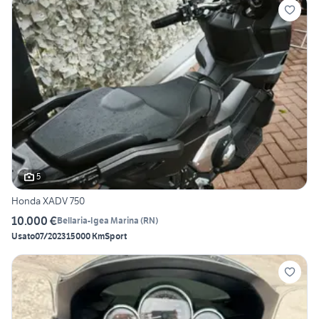
5
Honda XADV 750
10.000 €
Bellaria-Igea Marina
(
RN
)
Usato
07/2023
15000 Km
Sport