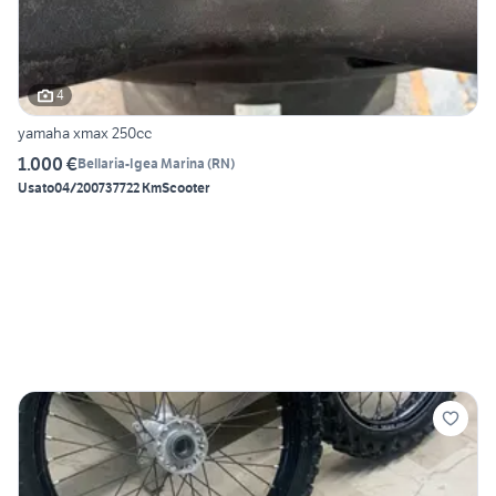
4
yamaha xmax 250cc
1.000 €
Bellaria-Igea Marina
(
RN
)
Usato
04/2007
37722 Km
Scooter