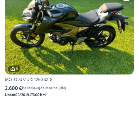
6
MOTO SUZUKI 125GSX-S
2.600 €
Bellaria-Igea Marina
(
RN
)
Usato
02/2019
17300 Km