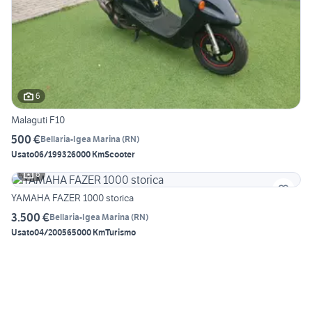
6
Malaguti F10
500 €
Bellaria-Igea Marina
(
RN
)
Usato
06/1993
26000 Km
Scooter
6
YAMAHA FAZER 1000 storica
3.500 €
Bellaria-Igea Marina
(
RN
)
Usato
04/2005
65000 Km
Turismo