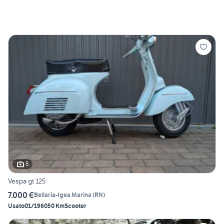
5
Vespa gt 125
7.000 €
Bellaria-Igea Marina
(
RN
)
Usato
01/1960
50 Km
Scooter