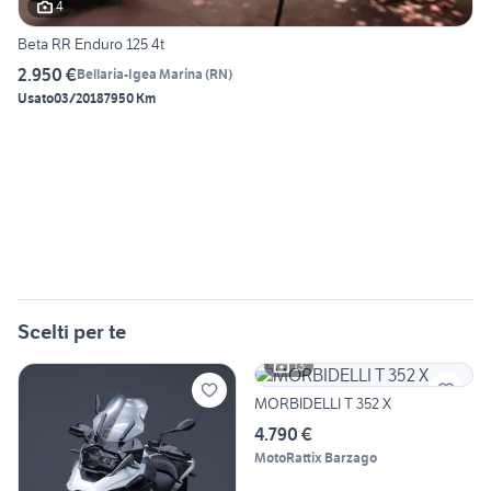
4
Beta RR Enduro 125 4t
2.950 €
Bellaria-Igea Marina
(
RN
)
Usato
03/2018
7950 Km
Scelti per te
13
MORBIDELLI T 352 X
4.790 €
MotoRattix Barzago