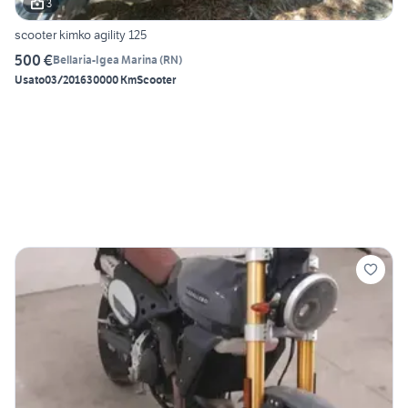
3
scooter kimko agility 125
500 €
Bellaria-Igea Marina
(
RN
)
Usato
03/2016
30000 Km
Scooter