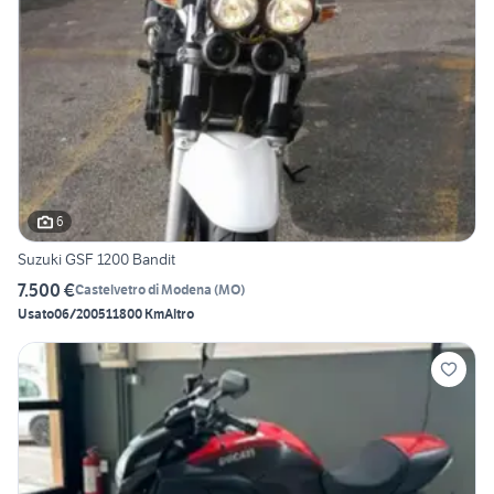
6
Suzuki GSF 1200 Bandit
7.500 €
Castelvetro di Modena
(
MO
)
Usato
06/2005
11800 Km
Altro