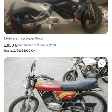
Moto elettrica super Soco
1.950 €
Castelvetro di Modena
(
MO
)
Usato
12/2019
4000 Km