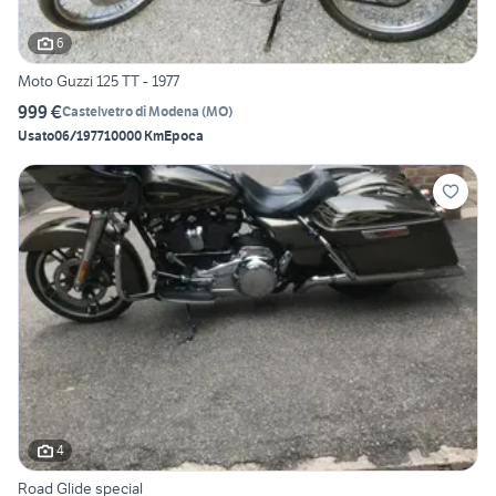
6
Moto Guzzi 125 TT - 1977
999 €
Castelvetro di Modena
(
MO
)
Usato
06/1977
10000 Km
Epoca
4
Road Glide special