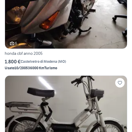
6
honda cbf anno 2005
1.800 €
Castelvetro di Modena
(
MO
)
Usato
10/2005
36000 Km
Turismo