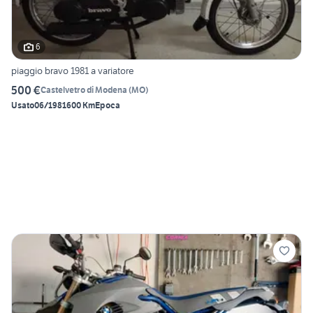
6
piaggio bravo 1981 a variatore
500 €
Castelvetro di Modena
(
MO
)
Usato
06/1981
600 Km
Epoca