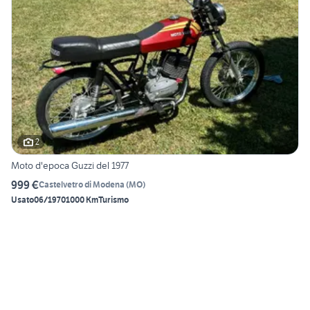
2
Moto d'epoca Guzzi del 1977
999 €
Castelvetro di Modena
(
MO
)
Usato
06/1970
1000 Km
Turismo