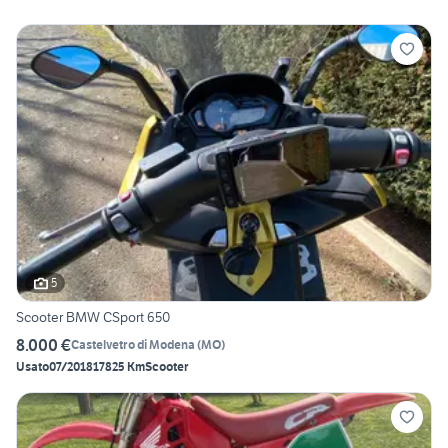
5
Scooter BMW CSport 650
8.000 €
Castelvetro di Modena
(
MO
)
Usato
07/2018
17825 Km
Scooter