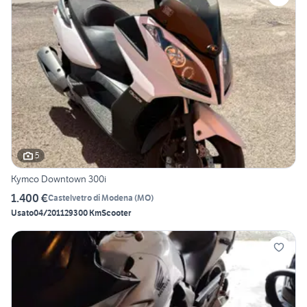
5
Kymco Downtown 300i
1.400 €
Castelvetro di Modena
(
MO
)
Usato
04/2011
29300 Km
Scooter