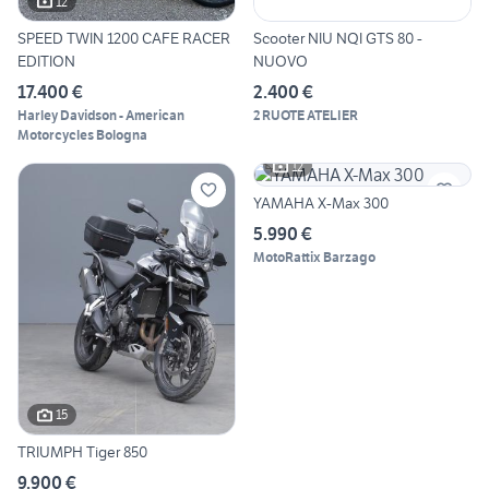
12
SPEED TWIN 1200 CAFE RACER
Scooter NIU NQI GTS 80 -
EDITION
NUOVO
17.400 €
2.400 €
Harley Davidson - American
2 RUOTE ATELIER
Motorcycles Bologna
12
YAMAHA X-Max 300
5.990 €
MotoRattix Barzago
15
TRIUMPH Tiger 850
9.900 €