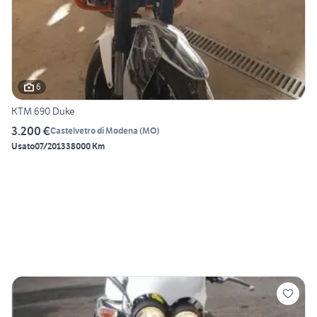
6
KTM 690 Duke
3.200 €
Castelvetro di Modena
(
MO
)
Usato
07/2013
38000 Km