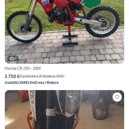
6
Honda CR 250 - 1989
3.750 €
Castelvetro di Modena
(
MO
)
Usato
01/1989
1 Km
Cross / Enduro