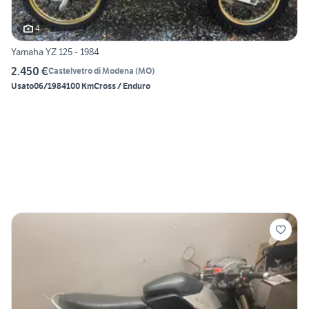
4
Yamaha YZ 125 - 1984
2.450 €
Castelvetro di Modena
(
MO
)
Usato
06/1984
100 Km
Cross / Enduro