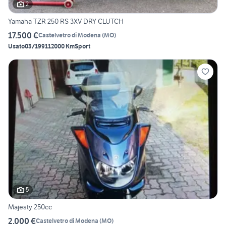
2
Yamaha TZR 250 RS 3XV DRY CLUTCH
17.500 €
Castelvetro di Modena
(
MO
)
Usato
03/1991
12000 Km
Sport
5
Majesty 250cc
2.000 €
Castelvetro di Modena
(
MO
)