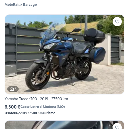
MotoRattix Barzago
6
Yamaha Tracer 700 - 2019 - 27.500 km
6.500 €
Castelvetro di Modena
(
MO
)
Usato
06/2019
27500 Km
Turismo