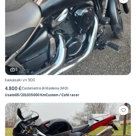
6
kawasaki vn 900
4.800 €
Castelvetro di Modena
(
MO
)
Usato
05/2010
35000 Km
Custom / Café racer