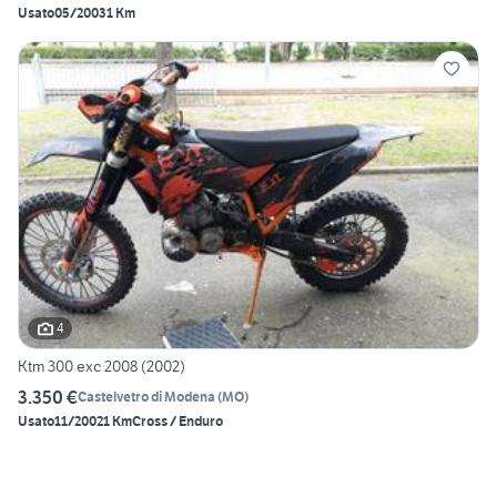
Usato
05/2003
1 Km
4
Ktm 300 exc 2008 (2002)
3.350 €
Castelvetro di Modena
(
MO
)
Usato
11/2002
1 Km
Cross / Enduro