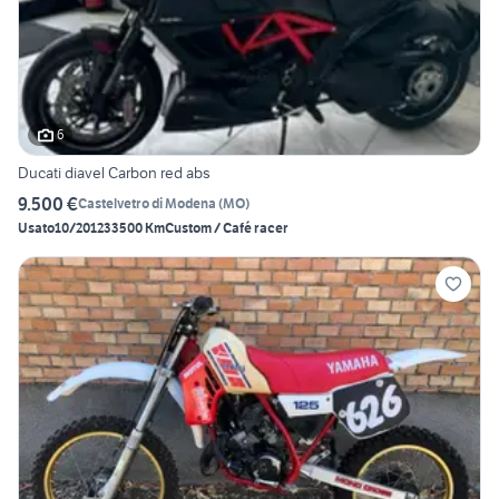
6
Ducati diavel Carbon red abs
9.500 €
Castelvetro di Modena
(
MO
)
Usato
10/2012
33500 Km
Custom / Café racer