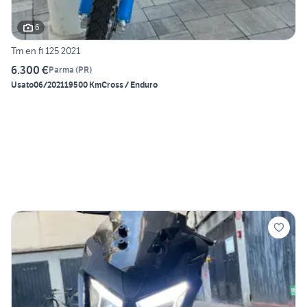
6
Tm en fi 125 2021
6.300 €
Parma
(
PR
)
Usato
06/2021
19500 Km
Cross / Enduro