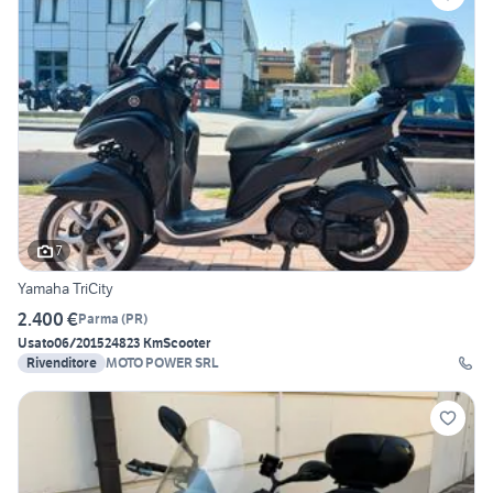
7
Yamaha TriCity
2.400 €
Parma
(
PR
)
Usato
06/2015
24823 Km
Scooter
Rivenditore
MOTO POWER SRL