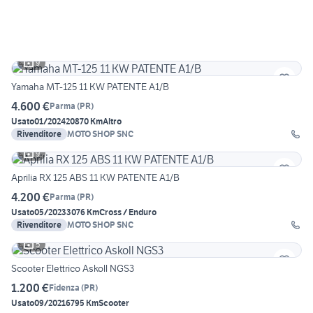
9
Yamaha MT-125 11 KW PATENTE A1/B
4.600 €
Parma
(
PR
)
Usato
01/2024
20870 Km
Altro
Rivenditore
MOTO SHOP SNC
9
Aprilia RX 125 ABS 11 KW PATENTE A1/B
4.200 €
Parma
(
PR
)
Usato
05/2023
3076 Km
Cross / Enduro
Rivenditore
MOTO SHOP SNC
5
Scooter Elettrico Askoll NGS3
1.200 €
Fidenza
(
PR
)
Usato
09/2021
6795 Km
Scooter