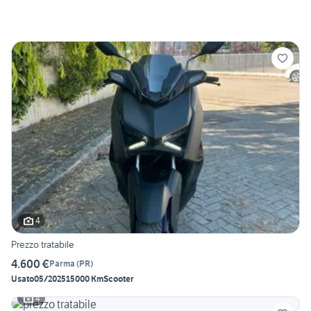
4
Prezzo tratabile
4.600 €
Parma
(
PR
)
Usato
05/2025
15000 Km
Scooter
4