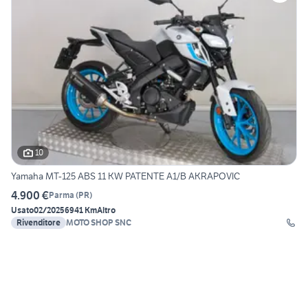
10
Yamaha MT-125 ABS 11 KW PATENTE A1/B AKRAPOVIC
4.900 €
Parma
(
PR
)
Usato
02/2025
6941 Km
Altro
Rivenditore
MOTO SHOP SNC