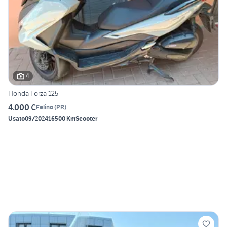
4
Honda Forza 125
4.000 €
Felino
(
PR
)
Usato
09/2024
16500 Km
Scooter