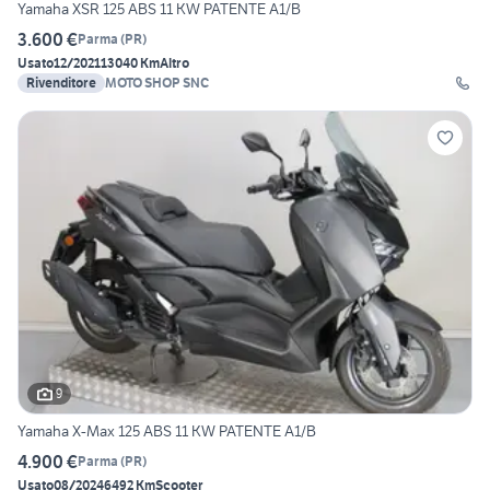
Yamaha XSR 125 ABS 11 KW PATENTE A1/B
3.600 €
Parma
(
PR
)
Usato
12/2021
13040 Km
Altro
Rivenditore
MOTO SHOP SNC
9
Yamaha X-Max 125 ABS 11 KW PATENTE A1/B
4.900 €
Parma
(
PR
)
Usato
08/2024
6492 Km
Scooter