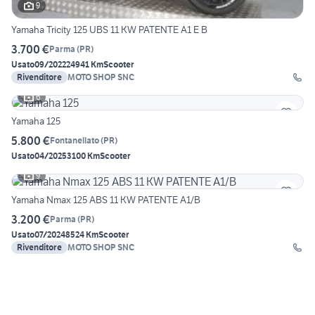
9
Yamaha Tricity 125 UBS 11 KW PATENTE A1 E B
3.700 €
Parma
(
PR
)
Usato
09/2022
24941 Km
Scooter
Rivenditore
MOTO SHOP SNC
6
Yamaha 125
5.800 €
Fontanellato
(
PR
)
Usato
04/2025
3100 Km
Scooter
9
Yamaha Nmax 125 ABS 11 KW PATENTE A1/B
3.200 €
Parma
(
PR
)
Usato
07/2024
8524 Km
Scooter
Rivenditore
MOTO SHOP SNC