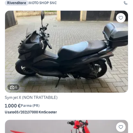
Rivenditore
MOTO SHOP SNC
6
Sym jet X (NON TRATTABILE)
1.000 €
Parma
(
PR
)
Usato
03/2021
37000 Km
Scooter