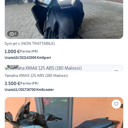
6
Sym jet x (NON TRATTABILE)
1.000 €
Parma
(
PR
)
Usato
10/2021
42000 Km
Sport
6
Yamaha XMAX 125 ABS (180 Malossi)
3.500 €
Parma
(
PR
)
Usato
11/2017
26700 Km
Scooter