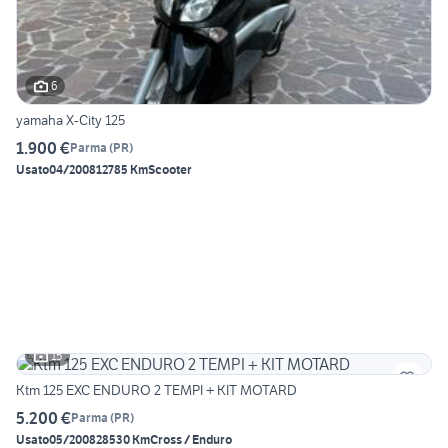
6
yamaha X-City 125
1.900 €
Parma
(
PR
)
Usato
04/2008
12785 Km
Scooter
15
Ktm 125 EXC ENDURO 2 TEMPI + KIT MOTARD
5.200 €
Parma
(
PR
)
Usato
05/2008
28530 Km
Cross / Enduro