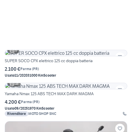
5
SUPER SOCO CPX elettrico 125 cc doppia batteria
2.100 €
Parma
(
PR
)
Usato
11/2020
31000 Km
Scooter
16
Yamaha Nmax 125 ABS TECH MAX DARK MAGMA
4.200 €
Parma
(
PR
)
Usato
09/2025
1970 Km
Scooter
Rivenditore
MOTO SHOP SNC