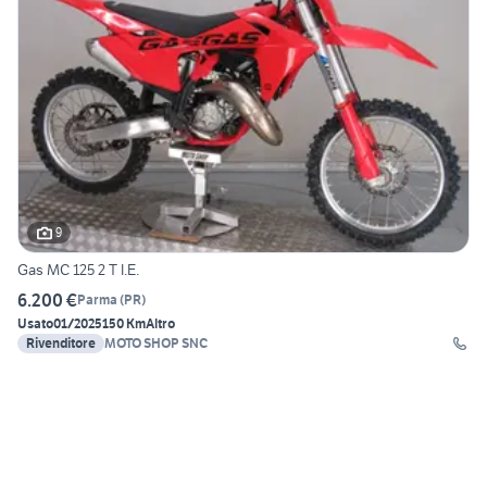
9
Gas MC 125 2 T I.E.
6.200 €
Parma
(
PR
)
Usato
01/2025
150 Km
Altro
Rivenditore
MOTO SHOP SNC