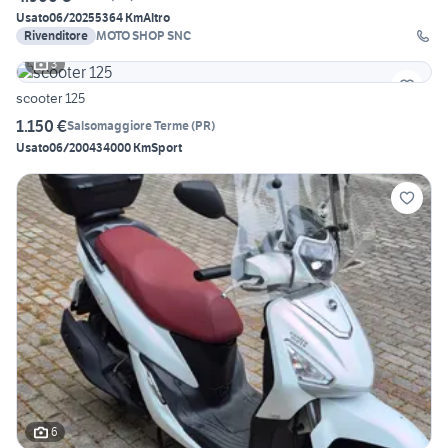
Usato
06/2025
5364 Km
Altro
Rivenditore
MOTO SHOP SNC
3
scooter 125
1.150 €
Salsomaggiore Terme
(
PR
)
Usato
06/2004
34000 Km
Sport
6