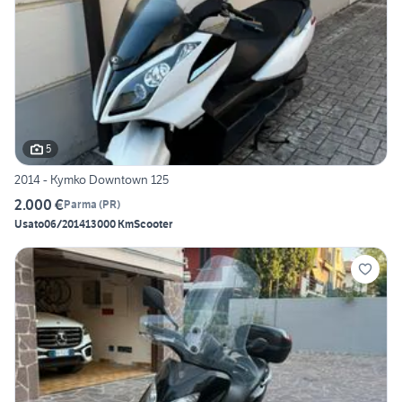
5
2014 - Kymko Downtown 125
2.000 €
Parma
(
PR
)
Usato
06/2014
13000 Km
Scooter