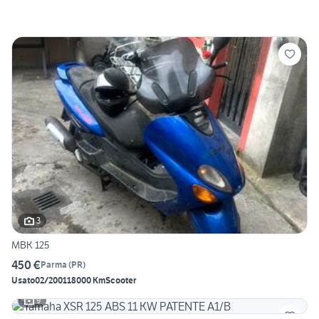
3
MBK 125
450 €
Parma
(
PR
)
Usato
02/2001
18000 Km
Scooter
9