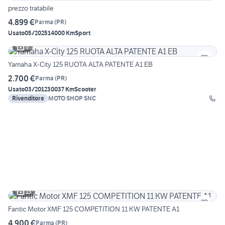
prezzo tratabile
4.899 €
Parma
(
PR
)
Usato
05/2025
14000 Km
Sport
9
Yamaha X-City 125 RUOTA ALTA PATENTE A1 EB
2.700 €
Parma
(
PR
)
Usato
03/2012
30037 Km
Scooter
Rivenditore
MOTO SHOP SNC
13
Fantic Motor XMF 125 COMPETITION 11 KW PATENTE A1
4.900 €
Parma
(
PR
)