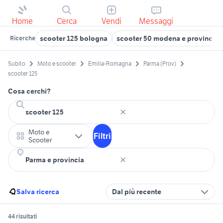
Home
Cerca
Vendi
Messaggi
scooter 125 bologna
scooter 50 modena e provincia
Ricerche
Subito
Moto e scooter
Emilia-Romagna
Parma (Prov)
scooter 125
Cosa cerchi?
Moto e
Filtri
Scooter
Salva ricerca
Dal più recente
44 risultati