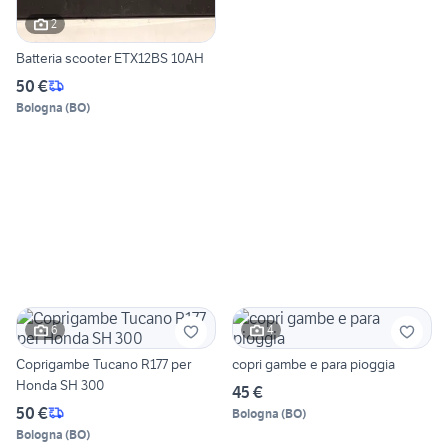
2
Batteria scooter ETX12BS 10AH
50 €
Bologna
(
BO
)
6
4
Coprigambe Tucano R177 per
copri gambe e para pioggia
Honda SH 300
45 €
50 €
Bologna
(
BO
)
Bologna
(
BO
)