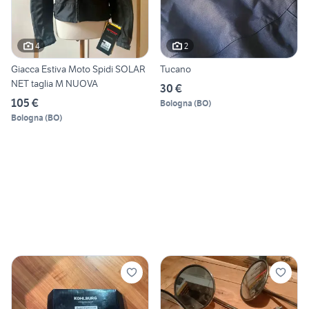
4
2
Giacca Estiva Moto Spidi SOLAR
Tucano
NET taglia M NUOVA
30 €
105 €
Bologna
(
BO
)
Bologna
(
BO
)