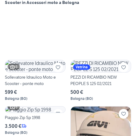
Scooter in Accessori moto a Bologna
6
Vetrina
Sollevatore Idraulico Moto e
PEZZI DI RICAMBIO NEW
Scooter - ponte moto
PEOPLE S 125 02/2021
599 €
500 €
Bologna
(
BO
)
Bologna
(
BO
)
6
Piaggio Zip Sp 1998
3.500 €
Bologna
(
BO
)