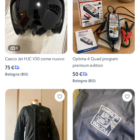
6
Casco Jet HJC V30 come nuovo
Optima 4 Quad program
premium edition
75 €
50 €
Bologna
(
BO
)
Bologna
(
BO
)