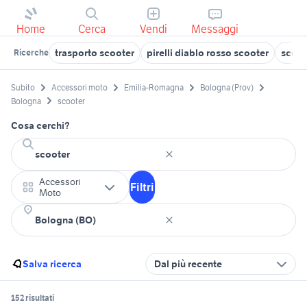
Home
Cerca
Vendi
Messaggi
trasporto scooter
pirelli diablo rosso scooter
scoot
Ricerche
Subito
Accessori moto
Emilia-Romagna
Bologna (Prov)
Bologna
scooter
Cosa cerchi?
Accessori
Filtri
Moto
Salva ricerca
Dal più recente
152 risultati