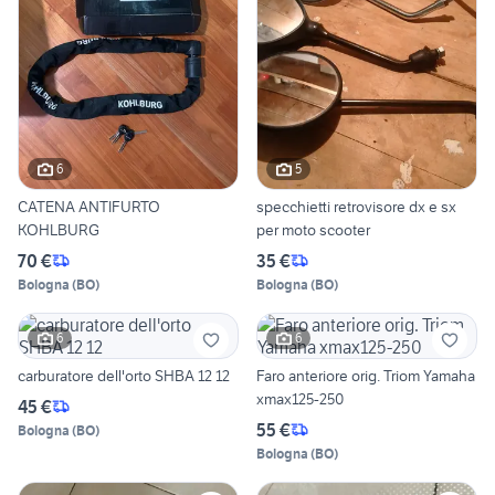
6
5
CATENA ANTIFURTO
specchietti retrovisore dx e sx
KOHLBURG
per moto scooter
70 €
35 €
Bologna
(
BO
)
Bologna
(
BO
)
6
6
carburatore dell'orto SHBA 12 12
Faro anteriore orig. Triom Yamaha
xmax125-250
45 €
55 €
Bologna
(
BO
)
Bologna
(
BO
)