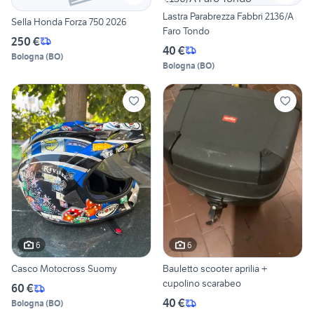
Lastra Parabrezza Fabbri 2136/A
Sella Honda Forza 750 2026
Faro Tondo
250 €
40 €
Bologna
(
BO
)
Bologna
(
BO
)
6
6
Casco Motocross Suomy
Bauletto scooter aprilia +
cupolino scarabeo
60 €
40 €
Bologna
(
BO
)