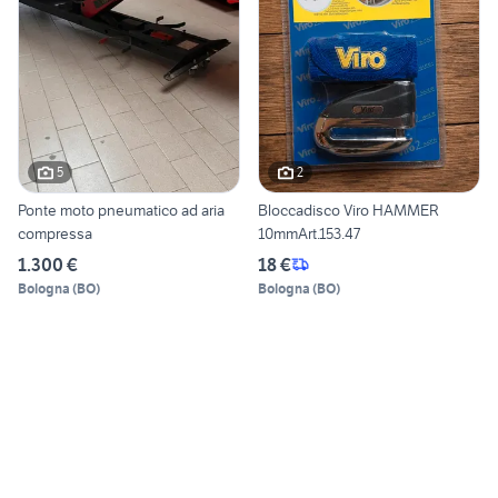
5
2
Ponte moto pneumatico ad aria
Bloccadisco Viro HAMMER
compressa
10mmArt.153.47
1.300 €
18 €
Bologna
(
BO
)
Bologna
(
BO
)