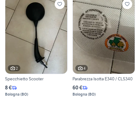
2
4
Specchietto Scooter
Parabrezza Isotta E340 / CLS340
8 €
60 €
Bologna
(
BO
)
Bologna
(
BO
)